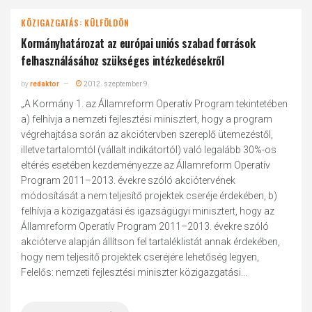
KÖZIGAZGATÁS: KÜLFÖLDÖN
Kormányhatározat az európai uniós szabad források
felhasználásához szükséges intézkedésekről
by
redaktor
2012. szeptember 9.
„A Kormány 1. az Államreform Operatív Program tekintetében
a) felhívja a nemzeti fejlesztési minisztert, hogy a program
végrehajtása során az akciótervben szereplő ütemezéstől,
illetve tartalomtól (vállalt indikátortól) való legalább 30%-os
eltérés esetében kezdeményezze az Államreform Operatív
Program 2011–2013. évekre szóló akciótervének
módosítását a nem teljesítő projektek cseréje érdekében, b)
felhívja a közigazgatási és igazságügyi minisztert, hogy az
Államreform Operatív Program 2011–2013. évekre szóló
akcióterve alapján állítson fel tartaléklistát annak érdekében,
hogy nem teljesítő projektek cseréjére lehetőség legyen,
Felelős: nemzeti fejlesztési miniszter közigazgatási...