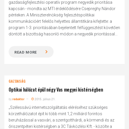
gazdaságfejlesztési operatív program negyedik prioritása
kapcsán - mondta az MTI érdeklődésére Csepreghy Nándor
pénteken. A Miniszterelnökség fejlesztéspolitikai
kommunikációért felelős helyettes államtitkára kifejtette: a
program 1-3. prioritásában bejelentett felfüggesztést követően
döntött a bizottság hasonló módon a negyedik prioritással...
READ MORE
GAZDASÁG
Optikai hálózat épül négy Vas megyei kistérségben
by
redaktor
2015. július 21.
„Szélessávú internetszolgáltatás eléréséhez szükséges
körzethálózatot épít ki több mint 1,2 milliárd forintos
beruházással a vasvári, a szentgotthárdi, a körmendi és az
őriszentpéteri kistérségben a 3C Távközlési Kft. - közölte a