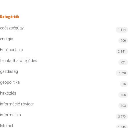
Kategóriák
egészségügy
1 114
energia
706
Európai Unió
2 141
fenntartható fejlődés
721
gazdaság
7 020
geopolitika
16
hírközlés
406
információ röviden
203
informatika
3 779
Internet
1 449