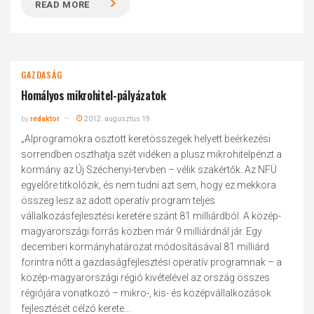
READ MORE
GAZDASÁG
Homályos mikrohitel-pályázatok
by
redaktor
2012. augusztus 19.
„Alprogramokra osztott keretösszegek helyett beérkezési
sorrendben oszthatja szét vidéken a plusz mikrohitelpénzt a
kormány az Új Széchenyi-tervben – vélik szakértők. Az NFÜ
egyelőre titkolózik, és nem tudni azt sem, hogy ez mekkora
összeg lesz az adott operatív program teljes
vállalkozásfejlesztési keretére szánt 81 milliárdból. A közép-
magyarországi forrás közben már 9 milliárdnál jár. Egy
decemberi kormányhatározat módosításával 81 milliárd
forintra nőtt a gazdaságfejlesztési operatív programnak – a
közép-magyarországi régió kivételével az ország összes
régiójára vonatkozó – mikro-, kis- és középvállalkozások
fejlesztését célzó kerete...