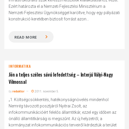
infrastrukturális szűk keresztmetszetek kialakulásához vezet.
Ezért határozta el a Nemzeti Fejlesztési Minisztérium a
Nemzeti Fejlesztési Ügynökséggel karöltve, hogy egy pályázati
konstrukció keretében biztosít forrást azon...
READ MORE
INFORMATIKA
Jön a teljes széles sávú lefedettség – Interjú Vályi-Nagy
Vilmossal
by
redaktor
2011. november 5.
„1. Költségcsökkentés, hatékonyságnövelés mindenhol
Nemrég távozott posztjáról Nyitrai Zsolt, az
infokommunikációért felelős államtitkár, ezzel egy időben az
önálló államtitkárság is megszűnt. Az új helyzetről, a
kormányzat infokommunikációs terveiről kérdeztük a terület