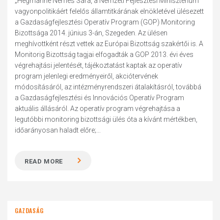
„Hegmanné Nemes Sára, a Nemzeti Fejlesztési Minisztérium
vagyonpolitikáért felelős államtitkárának elnökletével ülésezett
a Gazdaságfejlesztési Operatív Program (GOP) Monitoring
Bizottsága 2014. június 3-án, Szegeden. Az ülésen
meghívottként részt vettek az Európai Bizottság szakértői is. A
Monitorig Bizottság tagjai elfogadták a GOP 2013. évi éves
végrehajtási jelentését, tájékoztatást kaptak az operatív
program jelenlegi eredményeiről, akciótervének
módosításáról, az intézményrendszeri átalakításról, továbbá
a Gazdaságfejlesztési és Innovációs Operatív Program
aktuális állásáról. Az operatív program végrehajtása a
legutóbbi monitoring bizottsági ülés óta a kívánt mértékben,
időarányosan haladt előre;...
READ MORE
GAZDASÁG