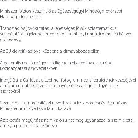
Miniszteri biztos készíti elő az Egészségügyi Minőségellenőrzési
Hatóság létrehozását
Transzlációs jövőkutatás: a lehetséges jövők szisztematikus
vizsgálatától a jelenben meghozott kutatási, finanszírozási és képzési
döntésekig
Az EU elektrifikációval küzdene a klímaváltozás ellen
A generatív mesterséges intelligencia elterjedése az európai
közigazgatási szervezetekben
Interjú Balla Csillával, a Lechner fotogrammetriai területének vezetőjével
a hazai téradat-ökoszisztéma jövőjéről és a légi adatgyűjtések
szerepéről
Szentirmai Tamás építészt nevezték ki a Közlekedési és Beruházási
Minisztérium helyettes államtitkárává
Az oktatás megújítása nem valósulhat meg ugyanazzal a szemlélettel,
amely a problémákat előidézte