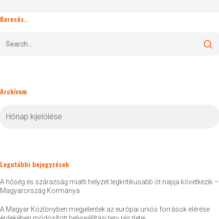
Keresés..
Archívum
Archívum
Legutóbbi bejegyzések
A hőség és szárazság miatti helyzet legkritikusabb öt napja következik –
Magyarország Kormánya
A Magyar Közlönyben megjelentek az európai uniós források elérése
érdekében módosított helyreállítási terv részletei