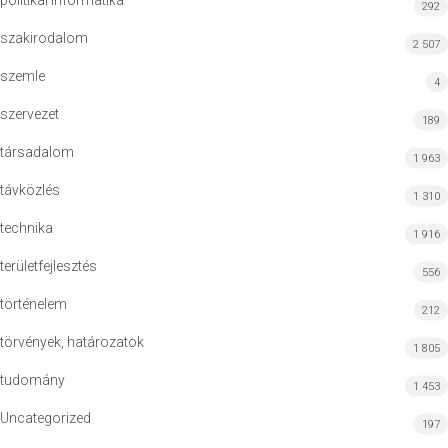
politikai informatika
292
szakirodalom
2 507
szemle
4
szervezet
189
társadalom
1 963
távközlés
1 310
technika
1 916
területfejlesztés
556
történelem
212
törvények, határozatok
1 805
tudomány
1 453
Uncategorized
197