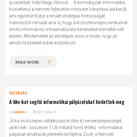
új vezetőjét, Vályi-Nagy Vilmost. ... A kormányzati informatika
közvetlenül a nemzeti fejlesztési miniszter irányítása alá került,
ami egyrészről jelzi a terület stratégiai fontosságát,
másrészről rámutat arra is, hogy a közszféra teljes vertikumát
érintő információs infrastrukturális kérdéseket kiemelten kell
kezelni. Mindemellett az előrelépés azon is múlik, hogy az
elmúlt tíz-tizenkét évben különböző...
READ MORE
GAZDASÁG
A kkv-kat segítő informatikai pályázatokat hirdettek meg
by
redaktor
2011. július 3.
„A kis és közepes vállalkozások (kkv-k) versenyképességét
javító két - összesen 11,8 milliárd forint értékű - informatikai
pályázat elindítását jelentette be Nyitrai Zsolt, a Nemzeti