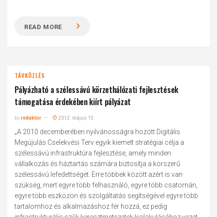
READ MORE
TÁVKÖZLÉS
Pályázható a szélessávú körzethálózati fejlesztések
támogatása érdekében kiírt pályázat
by
redaktor
2012. május 15.
„A 2010 decemberében nyilvánosságra hozott Digitális
Megújulás Cselekvési Terv egyik kiemelt stratégiai célja a
szélessávú infrastruktúra fejlesztése, amely minden
vállalkozás és háztartás számára biztosítja a korszerű
szélessávú lefedettséget. Erre többek között azért is van
szükség, mert egyre több felhasználó, egyre több csatornán,
egyre több eszközön és szolgáltatás segítségével egyre több
tartalomhoz és alkalmazáshoz fér hozzá, ez pedig