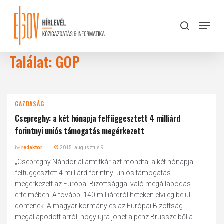
Skip
to
Menu
search
main
Close
content
Menu
Találat: GOP
GAZDASÁG
Csepreghy: a két hónapja felfüggesztett 4 milliárd
forintnyi uniós támogatás megérkezett
by
redaktor
2015. augusztus 9.
„Csepreghy Nándor államtitkár azt mondta, a két hónapja
felfüggesztett 4 milliárd forintnyi uniós támogatás
megérkezett az Európai Bizottsággal való megállapodás
értelmében. A további 140 milliárdról heteken elvileg belül
döntenek. A magyar kormány és az Európai Bizottság
megállapodott arról, hogy újra jöhet a pénz Brüsszelből a