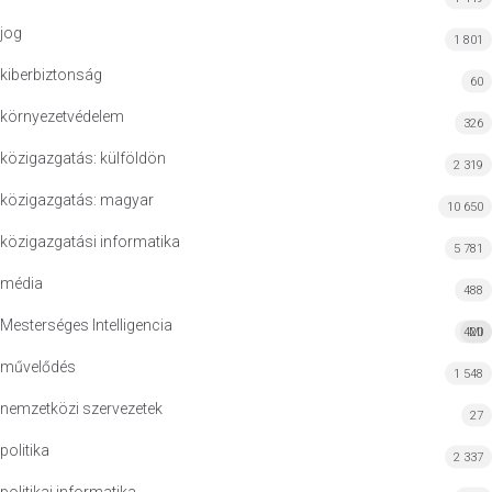
jog
1 801
kiberbiztonság
60
környezetvédelem
326
közigazgatás: külföldön
2 319
közigazgatás: magyar
10 650
közigazgatási informatika
5 781
média
488
Mesterséges Intelligencia
420
MI
művelődés
1 548
nemzetközi szervezetek
27
politika
2 337