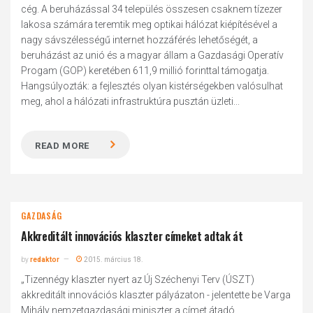
cég. A beruházással 34 település összesen csaknem tízezer
lakosa számára teremtik meg optikai hálózat kiépítésével a
nagy sávszélességű internet hozzáférés lehetőségét, a
beruházást az unió és a magyar állam a Gazdasági Operatív
Progam (GOP) keretében 611,9 millió forinttal támogatja.
Hangsúlyozták: a fejlesztés olyan kistérségekben valósulhat
meg, ahol a hálózati infrastruktúra pusztán üzleti...
READ MORE
GAZDASÁG
Akkreditált innovációs klaszter címeket adtak át
by
redaktor
2015. március 18.
„Tizennégy klaszter nyert az Új Széchenyi Terv (ÚSZT)
akkreditált innovációs klaszter pályázaton - jelentette be Varga
Mihály nemzetgazdasági miniszter a címet átadó