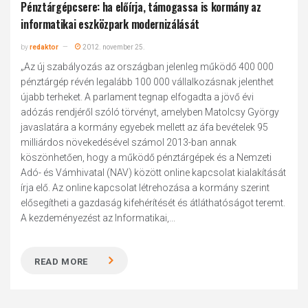
Pénztárgépcsere: ha előírja, támogassa is kormány az
informatikai eszközpark modernizálását
by
redaktor
2012. november 25.
„Az új szabályozás az országban jelenleg működő 400 000
pénztárgép révén legalább 100 000 vállalkozásnak jelenthet
újabb terheket. A parlament tegnap elfogadta a jövő évi
adózás rendjéről szóló törvényt, amelyben Matolcsy György
javaslatára a kormány egyebek mellett az áfa bevételek 95
milliárdos növekedésével számol 2013-ban annak
köszönhetően, hogy a működő pénztárgépek és a Nemzeti
Adó- és Vámhivatal (NAV) között online kapcsolat kialakítását
írja elő. Az online kapcsolat létrehozása a kormány szerint
elősegítheti a gazdaság kifehérítését és átláthatóságot teremt.
A kezdeményezést az Informatikai,...
READ MORE