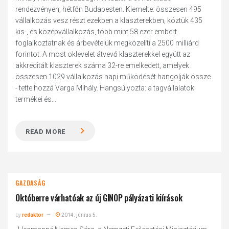
rendezvényen, hétfőn Budapesten. Kiemelte: összesen 495
vállalkozás vesz részt ezekben a klaszterekben, köztük 435
kis-, és középvállalkozás, több mint 58 ezer embert
foglalkoztatnak és árbevételük megközelíti a 2500 milliárd
forintot. A most oklevelet átvevő klaszterekkel együtt az
akkreditált klaszterek száma 32-re emelkedett, amelyek
összesen 1029 vállalkozás napi működését hangolják össze
- tette hozzá Varga Mihály. Hangsúlyozta: a tagvállalatok
termékei és...
READ MORE
GAZDASÁG
Októberre várhatóak az új GINOP pályázati kiírások
by
redaktor
2014. június 5.