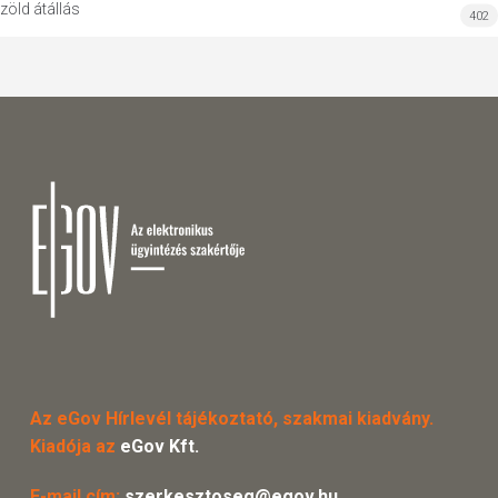
zöld átállás
402
Az eGov Hírlevél tájékoztató, szakmai kiadvány.
Kiadója az
eGov Kft.
E-mail cím:
szerkesztoseg@egov.hu