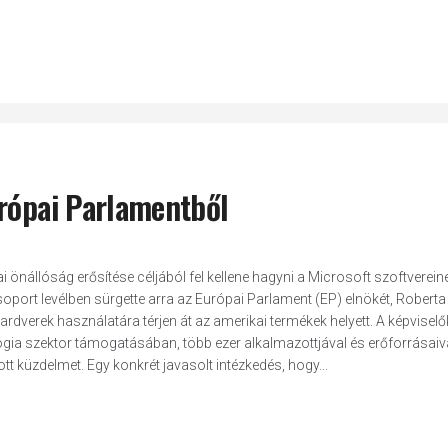
urópai Parlamentből
i önállóság erősítése céljából fel kellene hagyni a Microsoft szoftverein
oport levélben sürgette arra az Európai Parlament (EP) elnökét, Roberta
rdverek használatára térjen át az amerikai termékek helyett. A képviselő
lógia szektor támogatásában, több ezer alkalmazottjával és erőforrásaiv
t küzdelmet. Egy konkrét javasolt intézkedés, hogy...