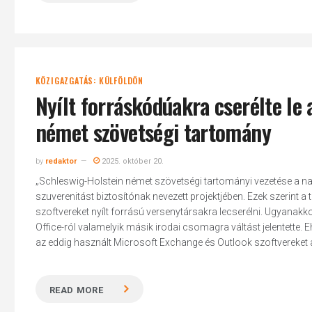
KÖZIGAZGATÁS: KÜLFÖLDÖN
Nyílt forráskódúakra cserélte le 
német szövetségi tartomány
by
redaktor
2025. október 20.
„Schleswig-Holstein német szövetségi tartományi vezetése a napo
szuverenitást biztosítónak nevezett projektjében. Ezek szerint 
szoftvereket nyílt forrású versenytársakra lecserélni. Ugyanak
Office-ról valamelyik másik irodai csomagra váltást jelentette. 
az eddig használt Microsoft Exchange és Outlook szoftvereket 
READ MORE