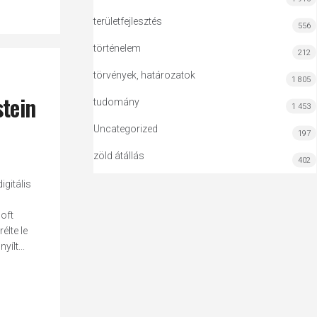
területfejlesztés
556
történelem
212
törvények, határozatok
1 805
stein
tudomány
1 453
Uncategorized
197
zöld átállás
402
gitális
oft
élte le
ílt...