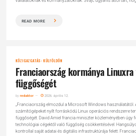
vállalatoknak és kormányzatoknak. Svájc ugyanis attól tart, hogy 
READ MORE
KÖZIGAZGATÁS: KÜLFÖLDÖN
Franciaország kormánya Linuxra 
függőségét
by
redaktor
2026. április 12.
„Franciaország elmozdul a Microsoft Windows használatától. Az
számítógépeket nyílt forráskódú Linux operációs rendszerre terv
függőségét. David Amiel francia miniszter közleményében úgy fo
Hit enter to search or ESC to close
technológiai cégektől való függőség csökkentésével. Hangsúlyo
kontrollal saját adatai és digitális infrastruktúrája felett. Franc