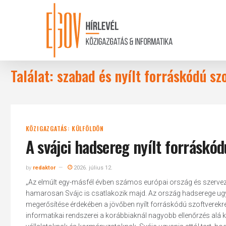
Skip
to
main
content
Találat: szabad és nyílt forráskódú sz
KÖZIGAZGATÁS: KÜLFÖLDÖN
A svájci hadsereg nyílt forráskód
by
redaktor
2026. július 12.
„Az elmúlt egy-másfél évben számos európai ország és szerveze
hamarosan Svájc is csatlakozik majd. Az ország hadserege ugyani
megerősítése érdekében a jövőben nyílt forráskódú szoftverekre 
informatikai rendszerei a korábbiaknál nagyobb ellenőrzés alá k