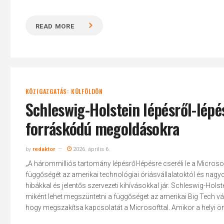
READ MORE
KÖZIGAZGATÁS: KÜLFÖLDÖN
Schleswig-Holstein lépésről-lépés
forráskódú megoldásokra
by
redaktor
2026. április 6.
„A hárommilliós tartomány lépésről-lépésre cseréli le a Microso
függőségét az amerikai technológiai óriásvállalatoktól és nagyob
hibákkal és jelentős szervezeti kihívásokkal jár. Schleswig-Holste
miként lehet megszüntetni a függőséget az amerikai Big Tech vál
hogy megszakítsa kapcsolatát a Microsofttal. Amikor a helyi ön