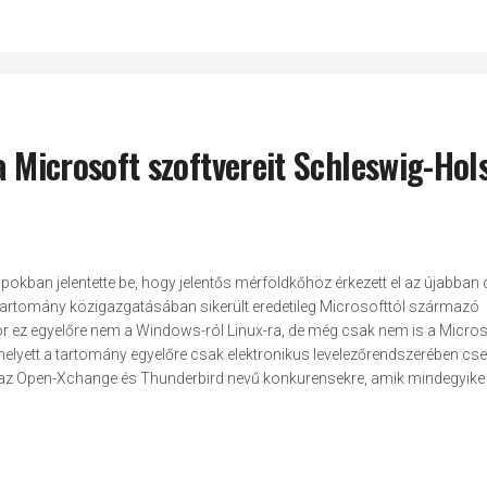
a Microsoft szoftvereit Schleswig-Hol
kban jelentette be, hogy jelentős mérföldkőhöz érkezett el az újabban di
a tartomány közigazgatásában sikerült eredetileg Microsofttól származó
kor ez egyelőre nem a Windows-ról Linux-ra, de még csak nem is a Micros
Ehelyett a tartomány egyelőre csak elektronikus levelezőrendszerében cser
az Open-Xchange és Thunderbird nevű konkurensekre, amik mindegyike ny