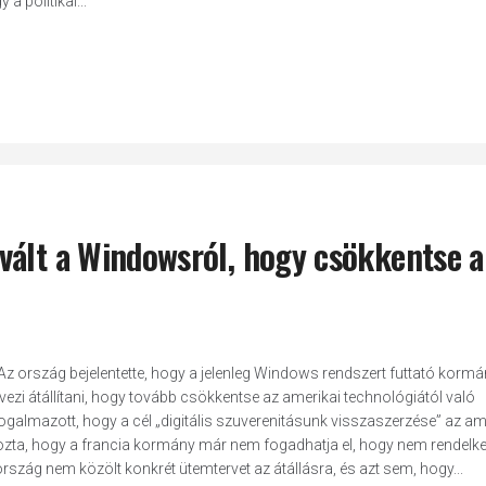
a politikai...
vált a Windowsról, hogy csökkentse a
 ország bejelentette, hogy a jelenleg Windows rendszert futtató kormá
ezi átállítani, hogy tovább csökkentse az amerikai technológiától való
galmazott, hogy a cél „digitális szuverenitásunk visszaszerzése” az am
zta, hogy a francia kormány már nem fogadhatja el, hogy nem rendelkez
iaország nem közölt konkrét ütemtervet az átállásra, és azt sem, hogy...