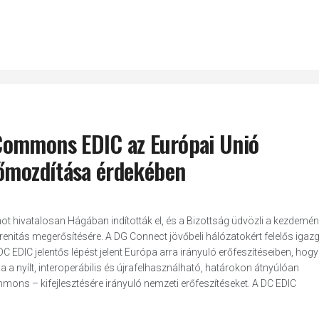
Commons EDIC az Európai Unió
lőmozdítása érdekében
ot hivatalosan Hágában indították el, és a Bizottság üdvözli a kezdemén
verenitás megerősítésére. A DG Connect jövőbeli hálózatokért felelős igazg
DC EDIC jelentős lépést jelent Európa arra irányuló erőfeszítéseiben, hogy
a a nyílt, interoperábilis és újrafelhasználható, határokon átnyúlóan
ons – kifejlesztésére irányuló nemzeti erőfeszítéseket. A DC EDIC