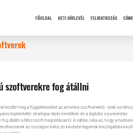
FŐOLDAL
HETI HÍRLEVÉL
FELIRATKOZÁS
CÍMK
oftverek
ú szoftverekre fog átállni
t kezdte meg a függetlenedést az amerikai szoftverektől - ezek sorához
s bejelentette: stratégiai lépés keretében és a digitális szuverenitás
fog átállni a Microsoft megoldásairól. A váltás célja az, hogy a hadser
erülhessenek az országon belül, és kevésbé legyenek kiszolgáltatva külf