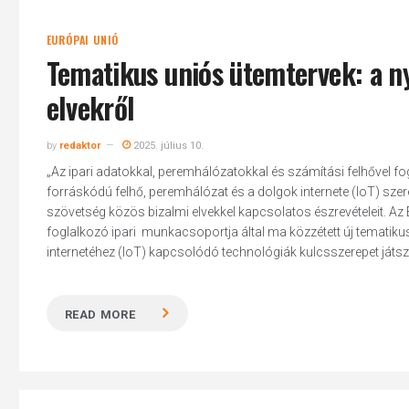
EURÓPAI UNIÓ
Tematikus uniós ütemtervek: a ny
elvekről
by
redaktor
2025. július 10.
„Az ipari adatokkal, peremhálózatokkal és számítási felhővel fog
forráskódú felhő, peremhálózat és a dolgok internete (IoT) sze
szövetség közös bizalmi elvekkel kapcsolatos észrevételeit. Az 
foglalkozó ipari munkacsoportja által ma közzétett új tematikus
internetéhez (IoT) kapcsolódó technológiák kulcsszerepet játsza
READ MORE