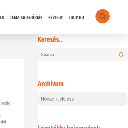
ÉK
TÉMA KATEGÓRIÁK
NÉVJEGY
EGOV.HU
search
Keresés..
Archívum
Archívum
 pedig
eg
öldi
Legutóbbi bejegyzések