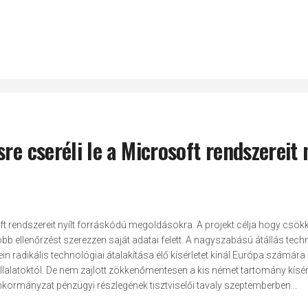
re cseréli le a Microsoft rendszereit 
ft rendszereit nyílt forráskódú megoldásokra. A projekt célja hogy csök
b ellenőrzést szerezzen saját adatai felett. A nagyszabású átállás techn
in radikális technológiai átalakítása élő kísérletet kínál Európa számára 
lalatoktól. De nem zajlott zökkenőmentesen a kis német tartomány kísérl
kormányzat pénzügyi részlegének tisztviselői tavaly szeptemberben...