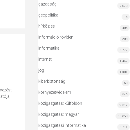
gazdaság
7 020
geopolitika
16
hírközlés
406
információ röviden
203
informatika
3 779
Internet
1 449
jog
1 801
kiberbiztonság
60
yezést,
környezetvédelem
326
atója,
közigazgatás: külföldön
2 319
közigazgatás: magyar
10 650
közigazgatási informatika
5 781