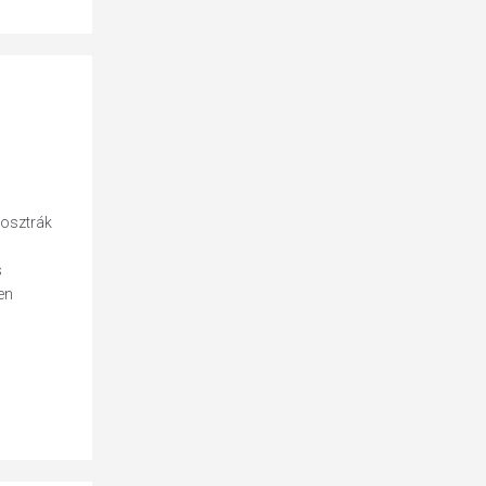
 osztrák
s
en