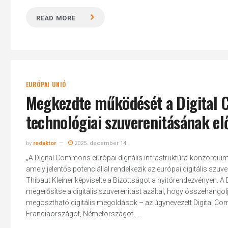
READ MORE
EURÓPAI UNIÓ
Megkezdte működését a Digital 
technológiai szuverenitásának e
by
redaktor
2025. december 14.
„A Digital Commons európai digitális infrastruktúra-konzorcium
amely jelentős potenciállal rendelkezik az európai digitális szu
Thibaut Kleiner képviselte a Bizottságot a nyitórendezvényen. A 
megerősítse a digitális szuverenitást azáltal, hogy összehangolj
megosztható digitális megoldások – az úgynevezett Digital Comm
Franciaországot, Németországot,...