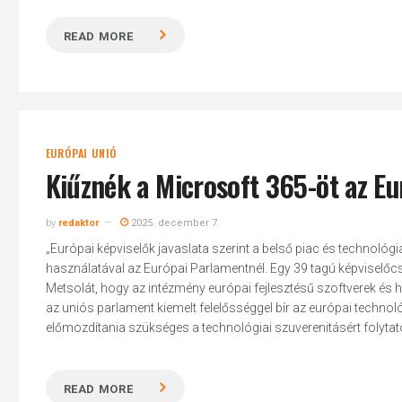
READ MORE
EURÓPAI UNIÓ
Kiűznék a Microsoft 365-öt az E
by
redaktor
2025. december 7.
„Európai képviselők javaslata szerint a belső piac és technológia
használatával az Európai Parlamentnél. Egy 39 tagú képviselőcs
Metsolát, hogy az intézmény európai fejlesztésű szoftverek és ha
az uniós parlament kiemelt felelősséggel bír az európai techno
előmozdítania szükséges a technológiai szuverenitásért folytatot
READ MORE