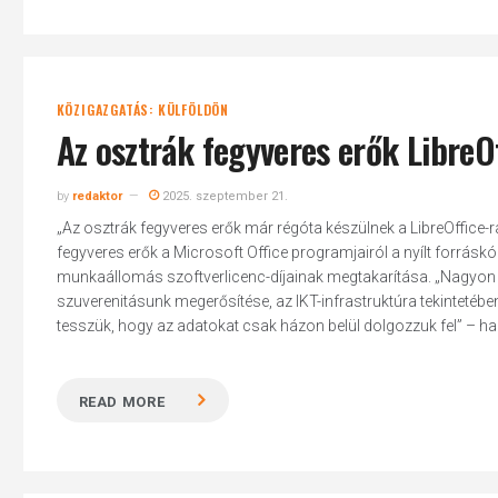
KÖZIGAZGATÁS: KÜLFÖLDÖN
Az osztrák fegyveres erők LibreO
by
redaktor
2025. szeptember 21.
„Az osztrák fegyveres erők már régóta készülnek a LibreOffice-ra
fegyveres erők a Microsoft Office programjairól a nyílt forrás
munkaállomás szoftverlicenc-díjainak megtakarítása. „Nagyon f
szuverenitásunk megerősítése, az IKT-infrastruktúra tekintetébe
tesszük, hogy az adatokat csak házon belül dolgozzuk fel” – han
READ MORE