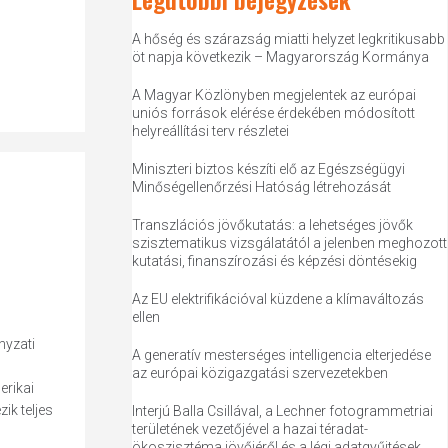
A hőség és szárazság miatti helyzet legkritikusabb
öt napja következik – Magyarország Kormánya
A Magyar Közlönyben megjelentek az európai
uniós források elérése érdekében módosított
helyreállítási terv részletei
Miniszteri biztos készíti elő az Egészségügyi
Minőségellenőrzési Hatóság létrehozását
Transzlációs jövőkutatás: a lehetséges jövők
szisztematikus vizsgálatától a jelenben meghozott
kutatási, finanszírozási és képzési döntésekig
Az EU elektrifikációval küzdene a klímaváltozás
ellen
nyzati
A generatív mesterséges intelligencia elterjedése
az európai közigazgatási szervezetekben
erikai
ik teljes
Interjú Balla Csillával, a Lechner fotogrammetriai
területének vezetőjével a hazai téradat-
ökoszisztéma jövőjéről és a légi adatgyűjtések