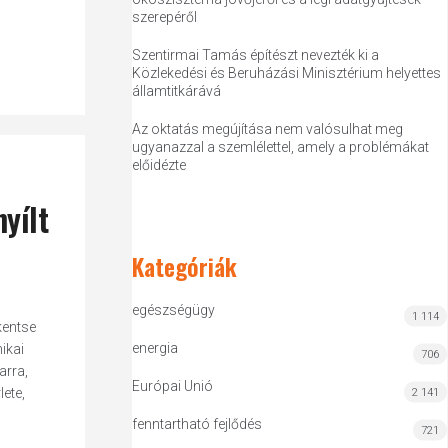
szerepéről
Szentirmai Tamás építészt nevezték ki a
Közlekedési és Beruházási Minisztérium helyettes
államtitkárává
Az oktatás megújítása nem valósulhat meg
ugyanazzal a szemlélettel, amely a problémákat
előidézte
nyílt
Kategóriák
egészségügy
1 114
kentse
energia
ikai
706
arra,
Európai Unió
ete,
2 141
fenntartható fejlődés
721