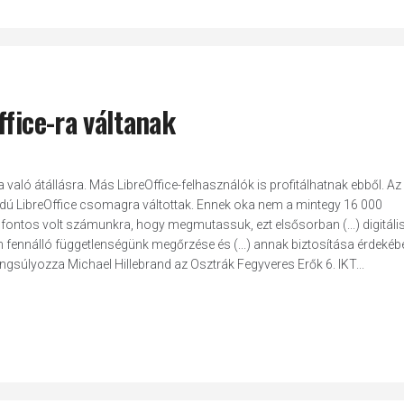
ffice-ra váltanak
 való átállásra. Más LibreOffice-felhasználók is profitálhatnak ebből. Az
kódú LibreOffice csomagra váltottak. Ennek oka nem a mintegy 16 000
ontos volt számunkra, hogy megmutassuk, ezt elsősorban (...) digitáli
n fennálló függetlenségünk megőrzése és (...) annak biztosítása érdekéb
gsúlyozza Michael Hillebrand az Osztrák Fegyveres Erők 6. IKT...