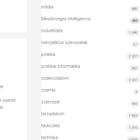
média
488
Mesterséges Intelligencia
420
MI
művelődés
1 548
nemzetközi szervezetek
27
politika
2 337
politikai informatika
292
szakirodalom
2 507
ek
szemle
4
k szerint
szervezet
189
al
társadalom
1 963
távközlés
1 310
technika
1 916