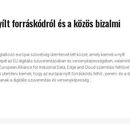
ílt forráskódról és a közös bizalmi
lalkozó európai szövetség ütemtervet tett közzé, amely kiemeli a nyílt
repét az EU digitális szuverenitásában és versenyképességében, valamint
European Alliance for Industrial Data, Edge and Cloud számítási felhővel
 ütemterv kiemeli, hogy az európai nyílt forráskódú felhő-, perem- és a 
nak a digitális szuverenitás és versenyképesség...