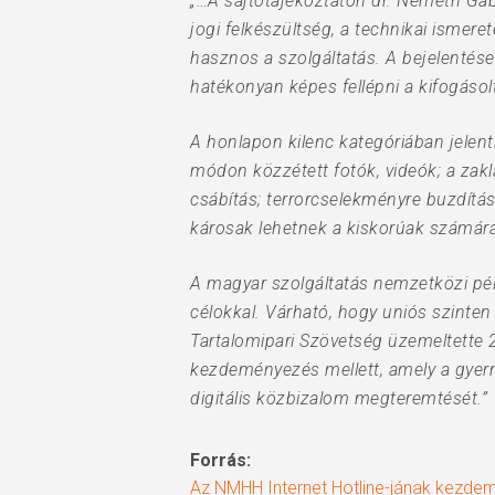
„…A sajtótájékoztatón dr. Németh Gáb
jogi felkészültség, a technikai ismere
hasznos a szolgáltatás. A bejelentések
hatékonyan képes fellépni a kifogásolt
A honlapon kilenc kategóriában jelenth
módon közzétett fotók, videók; a zakl
csábítás; terrorcselekményre buzdítá
károsak lehetnek a kiskorúak számára
A magyar szolgáltatás nemzetközi péld
célokkal. Várható, hogy uniós szinten 
Tartalomipari Szövetség üzemeltette 
kezdeményezés mellett, amely a gyermek
digitális közbizalom megteremtését.”
Forrás:
Az NMHH Internet Hotline-jának kezde