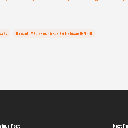
szág
Nemzeti Média- és Hírközlési Hatóság (NMHH)
vious Post
Next P