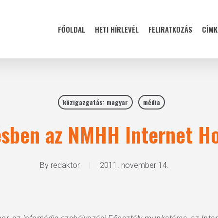
FŐOLDAL
HETI HÍRLEVÉL
FELIRATKOZÁS
CÍMK
közigazgatás: magyar
média
sben az NMHH Internet Hot
By
redaktor
2011. november 14.