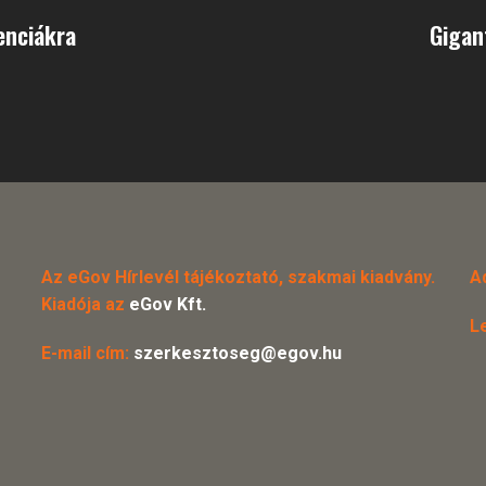
enciákra
Gigan
Az eGov Hírlevél tájékoztató, szakmai kiadvány.
A
Kiadója az
eGov Kft.
L
E-mail cím:
szerkesztoseg@egov.hu