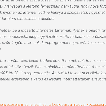
or, az Infomédia-szabályozási Főosztály munkatársa, az Inter
tek hiányában a legtöbb felhasználó nem tudja, hogy hova fordu
 nyomán az Internet Hotline felhívja a szolgáltatók figyelmét
 tartalom eltávolítása érdekében.
etőek be a jogsértő internetes tartalmak, ilyenek a pedofil ta
atás; a rasszista, idegengyűlöletre uszító tartalom; az erősza
s; számítógépes vírusok, kémprogramok népszerűsítése és az
.
ák sorába illeszkedik: többek között német, brit, francia és 
is kötelezővé teszik ilyen szolgáltatás működtetését. A hazai 
2005-től 2011 szeptemberéig. Az NMHH továbbra is elköteleze
ek érdekében a káros és illegális internettartalom eltávolítás
ményezésére megnehezíthetik a képlopást a magyar közösségi 