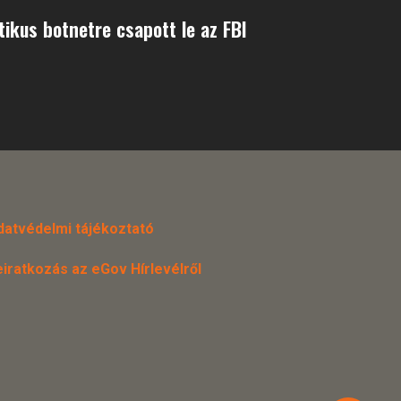
tikus botnetre csapott le az FBI
datvédelmi tájékoztató
eiratkozás az eGov Hírlevélről