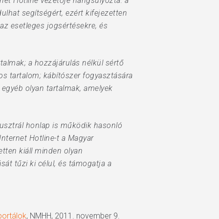
net Hotline vezetője hangsúlyozta: a
lhat segítségért, ezért kifejezetten
 az esetleges jogsértésekre, és
rtalmak; a hozzájárulás nélkül sértő
kos tartalom; kábítószer fogyasztására
 egyéb olyan tartalmak, amelyek
ausztrál honlap is működik hasonló
Internet Hotline-t a Magyar
tten kiáll minden olyan
át tűzi ki célul, és támogatja a
portálok
, NMHH, 2011. november 9.