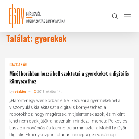
Skip
to
Menu
search
main
Close
content
Menu
Találat: gyerekek
GAZDASÁG
Minél korábban hozzá kell szoktatni a gyerekeket a digitális
környezethez
by
redaktor
2018. október 14.
„Három-négyéves korban el kell kezdeni a gyermekeknél a
viszonyulás kialakítását a digitális környezethez, a
robotokhoz, hogy megértsék, mit jelentenek azok, és miként
lehet nem csak játékra használni mindezt - mondta Palkovics
László innovációs és technológiai miniszter a MobilITy-Győr
Digitális Élményközpont átadási ünnepségén vasárnap.