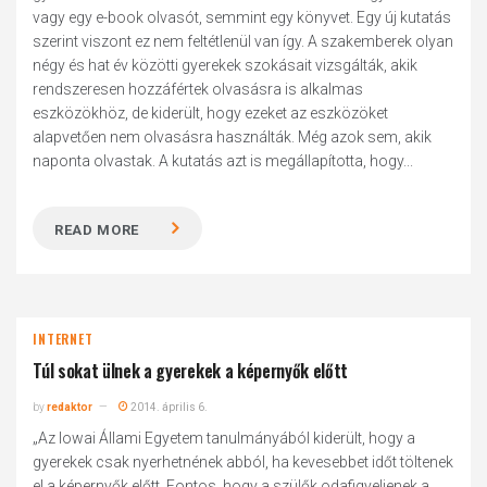
vagy egy e-book olvasót, semmint egy könyvet. Egy új kutatás
szerint viszont ez nem feltétlenül van így. A szakemberek olyan
négy és hat év közötti gyerekek szokásait vizsgálták, akik
rendszeresen hozzáfértek olvasásra is alkalmas
eszközökhöz, de kiderült, hogy ezeket az eszközöket
alapvetően nem olvasásra használták. Még azok sem, akik
naponta olvastak. A kutatás azt is megállapította, hogy...
READ MORE
INTERNET
Túl sokat ülnek a gyerekek a képernyők előtt
by
redaktor
2014. április 6.
„Az Iowai Állami Egyetem tanulmányából kiderült, hogy a
gyerekek csak nyerhetnének abból, ha kevesebbet időt töltenek
el a képernyők előtt. Fontos, hogy a szülők odafigyeljenek a