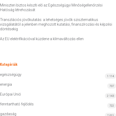
Miniszteri biztos készíti elő az Egészségügyi Minőségellenőrzési
Hatóság létrehozását
Transzlációs jövőkutatás: a lehetséges jövők szisztematikus
vizsgálatától a jelenben meghozott kutatási, finanszírozási és képzési
döntésekig
Az EU elektrifikációval küzdene a klímaváltozás ellen
Kategóriák
egészségügy
1 114
energia
707
Európai Unió
2 143
fenntartható fejlődés
722
gazdaság
7 021