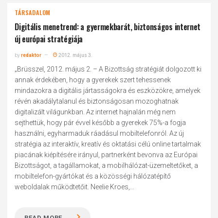
TÁRSADALOM
Digitális menetrend: a gyermekbarát, biztonságos internet
új európai stratégiája
by
redaktor
2012. május 3.
„Brüsszel, 2012. május 2. – A Bizottság stratégiát dolgozott ki
annak érdekében, hogy a gyerekek szert tehessenek
mindazokra a digitális jártasságokra és eszközökre, amelyek
révén akadálytalanul és biztonságosan mozoghatnak
digitalizált világunkban. Az internet hajnalán még nem
sejthettük, hogy pár évvel később a gyerekek 75%-a fogja
használni, egyharmaduk ráadásul mobiltelefonról. Az új
stratégia az interaktív, kreatív és oktatási célú online tartalmak
piacának kiépítésére irányul, partnerként bevonva az Európai
Bizottságot, a tagállamokat, a mobilhálózat-üzemeltetőket, a
mobiltelefon-gyártókat és a közösségi hálózatépítő
weboldalak működtetőit. Neelie Kroes,...
READ MORE