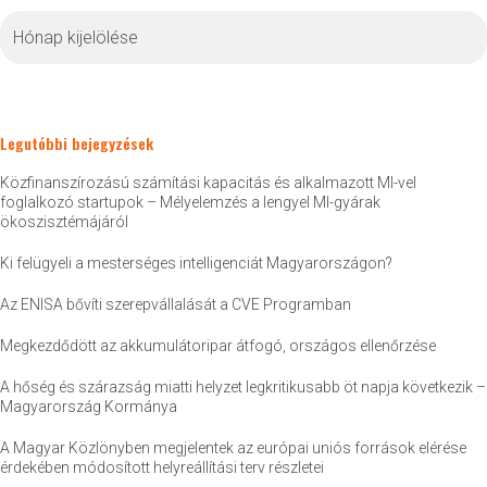
Archívum
Legutóbbi bejegyzések
Közfinanszírozású számítási kapacitás és alkalmazott MI-vel
foglalkozó startupok – Mélyelemzés a lengyel MI-gyárak
ökoszisztémájáról
Ki felügyeli a mesterséges intelligenciát Magyarországon?
Az ENISA bővíti szerepvállalását a CVE Programban
Megkezdődött az akkumulátoripar átfogó, országos ellenőrzése
A hőség és szárazság miatti helyzet legkritikusabb öt napja következik –
Magyarország Kormánya
A Magyar Közlönyben megjelentek az európai uniós források elérése
érdekében módosított helyreállítási terv részletei