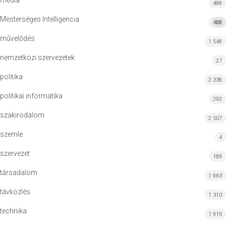
média
488
Mesterséges Intelligencia
422
MI
művelődés
1 548
nemzetközi szervezetek
27
politika
2 338
politikai informatika
292
szakirodalom
2 507
szemle
4
szervezet
189
társadalom
1 963
távközlés
1 310
technika
1 916