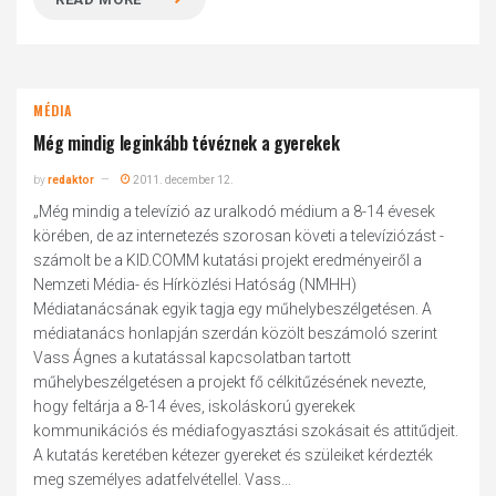
MÉDIA
Még mindig leginkább tévéznek a gyerekek
by
redaktor
2011. december 12.
„Még mindig a televízió az uralkodó médium a 8-14 évesek
körében, de az internetezés szorosan követi a televíziózást -
számolt be a KID.COMM kutatási projekt eredményeiről a
Nemzeti Média- és Hírközlési Hatóság (NMHH)
Médiatanácsának egyik tagja egy műhelybeszélgetésen. A
médiatanács honlapján szerdán közölt beszámoló szerint
Vass Ágnes a kutatással kapcsolatban tartott
műhelybeszélgetésen a projekt fő célkitűzésének nevezte,
hogy feltárja a 8-14 éves, iskoláskorú gyerekek
kommunikációs és médiafogyasztási szokásait és attitűdjeit.
A kutatás keretében kétezer gyereket és szüleiket kérdezték
meg személyes adatfelvétellel. Vass...