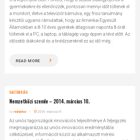
gyermekeikre és ellenőrizzék, pontosan mennyi időt töltenek el
a monitort, illetve a televíziót bámulva, egy friss tanulmány
készítői ugyanis rámutattak, hogy az Amerikai Egyesült
Államokban a 8-10 éves gyerekek átlagosan naponta 8 órát
töltenek el a PC, a laptop, a táblagép vagy éppen a tévé előtt. Az
idősebb diákoknál és a tinédzsereknél ez az idő még...
READ MORE
GAZDASÁG
Nemzetközi szemle – 2014. március 10.
by
redaktor
2014. március 9.
Az uniós tagországok innovációs teljesítménye A feljegyzés
megmagyarázza az uniós innovációs eredménytábla
célkitűzéseit, információt közöl az alkalmazott mérési