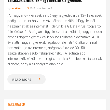
Tanácsok szülőknek – így neteznek a gyerekek
by
redaktor
2012. szeptember 3.
„A magyar 6–7 évesek az idő egynegyedében, a 12–13 évesek
pedig több mint hatvan százalékában szülői felügyelet nélkül
használhatják az internetet – derült ki a G Data vírusirtógyártó
felméréséből. A cég arra figyelmezteti a szülőket, hogy minden
évben rengeteg gyerek válik online zaklatás áldozatává. A 10
év alatti magyar gyerekek legalább fele heti 4-6 alkalommal
használhatja az internetet, méghozzá az idő 30–50
százalékában szülői felügyelet nélkül. A legfiatalabb
internetezők közül sokan regisztráltak a Facebookra is, annak
ellenére, hogy a szabályzat alapján a...
READ MORE
TÁRSADALOM