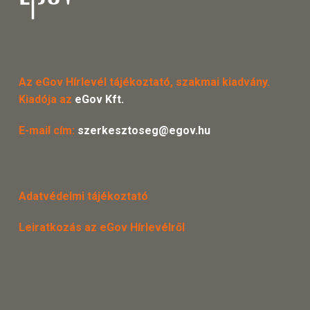
Az eGov Hírlevél tájékoztató, szakmai kiadvány.
Kiadója az
eGov Kft.
E-mail cím:
szerkesztoseg@egov.hu
Adatvédelmi tájékoztató
Leiratkozás az eGov Hírlevélről