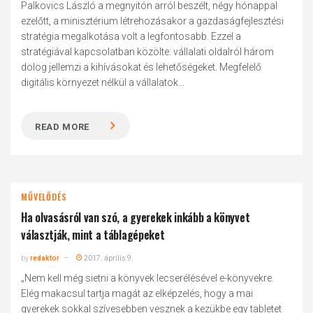
Palkovics László a megnyitón arról beszélt, négy hónappal
ezelőtt, a minisztérium létrehozásakor a gazdaságfejlesztési
stratégia megalkotása volt a legfontosabb. Ezzel a
stratégiával kapcsolatban közölte: vállalati oldalról három
dolog jellemzi a kihívásokat és lehetőségeket. Megfelelő
digitális környezet nélkül a vállalatok...
READ MORE
MŰVELŐDÉS
Ha olvasásról van szó, a gyerekek inkább a könyvet
választják, mint a táblagépeket
by
redaktor
2017. április 9.
„Nem kell még sietni a könyvek lecserélésével e-könyvekre.
Elég makacsul tartja magát az elképzelés, hogy a mai
gyerekek sokkal szívesebben vesznek a kezükbe egy tabletet