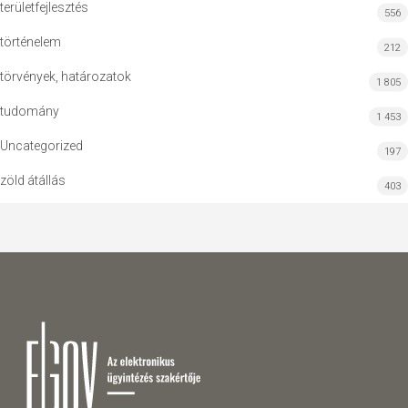
területfejlesztés
556
történelem
212
törvények, határozatok
1 805
tudomány
1 453
Uncategorized
197
zöld átállás
403