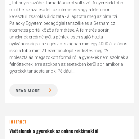
„Többnyire szóbeli támadásokról volt szó. A gyerekek több
mint hét százaléka lett az interneten vagy a telefonon
keresztüli zsarolás áldozata - állapította meg az olmützi
Palacky Egyetem pedagógiai tanszéke és a Seznam.cz
internetes portál közös felmérése. A felmérés során,
amelynek eredményét a pénteki cseh sajtó hozta
nyilvánosságra, az egész országban mintegy 4000 általános
iskola több mint 21 ezer tanulóját kérdezték meg. "A
molesztálás megszokott formáiról a gyerekek nem szólnak a
felnőtteknek; erre azokban az esetekben kerül sor, amikor a
gyerekek tanácstalanok. Például...
READ MORE
INTERNET
Védtelenek a gyerekek az online reklámoktól