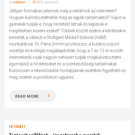
by
redaktor
2013. június 23.
„Milyen formában jelennek meg a reklámok az interneten?
Hogyan különböztethetők meg az egyéb tartalmaktól? Vajon a
gyerekek tudják-e, hogy hirdetést látnak és képesek-e
megfelelően kezelni ezeket? Többek között ezekre a kérdésekre
keresték a választ a Stuttgarti Média Főiskola (HdM)
munkatársai. Dr. Petra Grimm professzor, a kutatócsoport
vezetője és kollégái megállapították, hogy a 7 és 12 év közötti
internetezők csak nagyon nehezen tudják megkülönböztetni
egymástól a hirdetéseket és a szerkesztőségi tartalmakat.
Különösen a televízióadók honlapjainak esetében figyelhető ez
meg, ezeken a portálokon ugyanis...
READ MORE
INTERNET