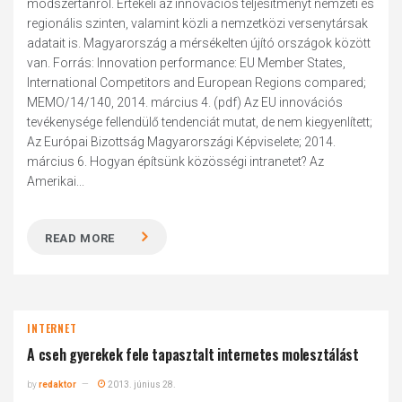
módszertanról. Értékeli az innovációs teljesítményt nemzeti és
regionális szinten, valamint közli a nemzetközi versenytársak
adatait is. Magyarország a mérsékelten újító országok között
van. Forrás: Innovation performance: EU Member States,
International Competitors and European Regions compared;
MEMO/14/140, 2014. március 4. (pdf) Az EU innovációs
tevékenysége fellendülő tendenciát mutat, de nem kiegyenlített;
Az Európai Bizottság Magyarországi Képviselete; 2014.
március 6. Hogyan építsünk közösségi intranetet? Az
Amerikai...
READ MORE
INTERNET
A cseh gyerekek fele tapasztalt internetes molesztálást
by
redaktor
2013. június 28.