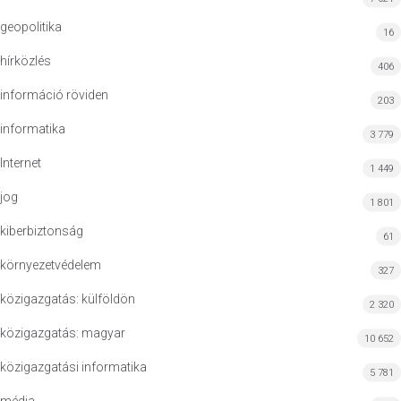
geopolitika
16
hírközlés
406
információ röviden
203
informatika
3 779
Internet
1 449
jog
1 801
kiberbiztonság
61
környezetvédelem
327
közigazgatás: külföldön
2 320
közigazgatás: magyar
10 652
közigazgatási informatika
5 781