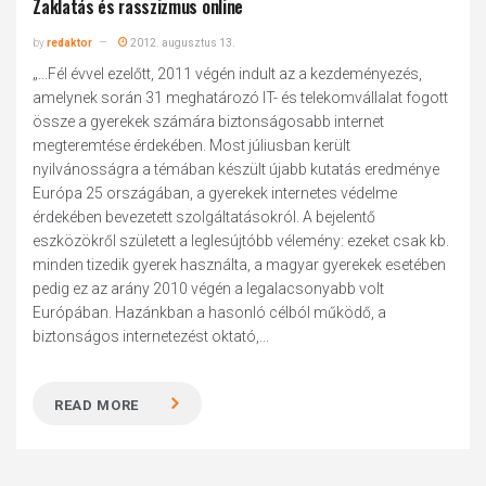
Zaklatás és rasszizmus online
by
redaktor
2012. augusztus 13.
„...Fél évvel ezelőtt, 2011 végén indult az a kezdeményezés,
amelynek során 31 meghatározó IT- és telekomvállalat fogott
össze a gyerekek számára biztonságosabb internet
megteremtése érdekében. Most júliusban került
nyilvánosságra a témában készült újabb kutatás eredménye
Európa 25 országában, a gyerekek internetes védelme
érdekében bevezetett szolgáltatásokról. A bejelentő
eszközökről született a leglesújtóbb vélemény: ezeket csak kb.
minden tizedik gyerek használta, a magyar gyerekek esetében
pedig ez az arány 2010 végén a legalacsonyabb volt
Európában. Hazánkban a hasonló célból működő, a
biztonságos internetezést oktató,...
READ MORE