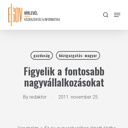
Skip
to
Menu
search
main
Close
content
Menu
gazdaság
közigazgatás: magyar
Figyelik a fontosabb
nagyvállalkozásokat
By
redaktor
2011. november 25.