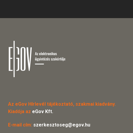
Az eGov Hírlevél tájékoztató, szakmai kiadvány.
Kiadója az
eGov Kft.
E-mail cím:
szerkesztoseg@egov.hu