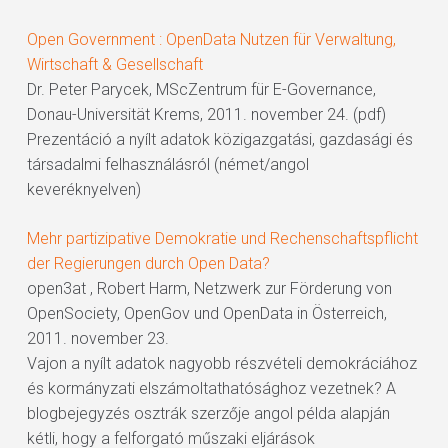
Open Government : OpenData Nutzen für Verwaltung,
Wirtschaft & Gesellschaft
Dr. Peter Parycek, MScZentrum für E-Governance,
Donau-Universität Krems, 2011. november 24. (pdf)
Prezentáció a nyílt adatok közigazgatási, gazdasági és
társadalmi felhasználásról (német/angol
keveréknyelven)
Mehr partizipative Demokratie und Rechenschaftspflicht
der Regierungen durch Open Data?
open3at , Robert Harm, Netzwerk zur Förderung von
OpenSociety, OpenGov und OpenData in Österreich,
2011. november 23.
Vajon a nyílt adatok nagyobb részvételi demokráciához
és kormányzati elszámoltathatósághoz vezetnek? A
blogbejegyzés osztrák szerzője angol példa alapján
kétli, hogy a felforgató műszaki eljárások