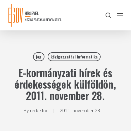
Skip
to
Menu
search
main
Close
content
Menu
jog
közigazgatási informatika
E-kormányzati hírek és
érdekességek külföldön,
2011. november 28.
By
redaktor
2011. november 28.