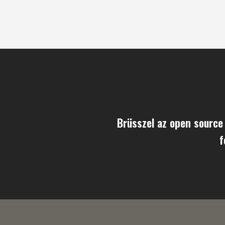
Brüsszel az open sourc
f