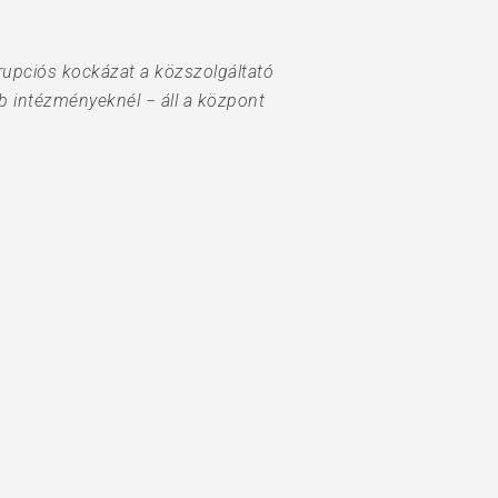
upciós kockázat a közszolgáltató
b intézményeknél − áll a központ