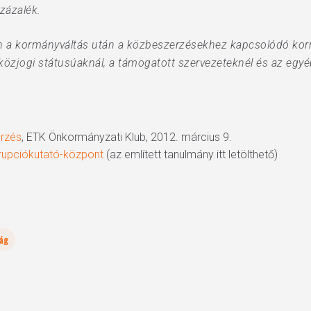
zázalék.
án a kormányváltás után a közbeszerzésekhez kapcsolódó korr
közjogi státusúaknál, a támogatott szervezeteknél és az egyé
erzés
, ETK Önkormányzati Klub, 2012. március 9.
rupciókutató-központ
(az említett tanulmány itt letölthető)
ág