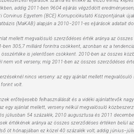
 közbeszerzési eljárások száma és értéke az előző évhez kép
rtékben, addig 2011-ben 9604 eljárás végződött eredményesen, 
ti Corvinus Egyetem (BCE) Korrupciókutató Központjának újabb
tbázis (MaKAB) alapján a 2010−2011-es eljárások adatait dol
jánlat mellett megvalósuló szerződéses érték aránya az összes
011-ben 305,7 milliárd forintra csökkent, azonban ez a tenden
összértéke is jelentősen csökkent. 2010-ben az összes közbe
 nem volt verseny, míg 2011-ben az összes szerződéses érté
erzéseknél nincs verseny: az egy ajánlat mellett megvalósu
forint volt.
ek erőteljesebb felhasználását és a vidéki ajánlattevők nagy
az egy ajánlat mellett, verseny nélkül megvalósuló közbeszerz
és júliusban 54 százalék, 2010 augusztusa és 2011 december
ődések értékének aránya az összes szerződéses értéken belül a
ső öt hónapjában ez közel 40 százalék volt, addig június−jú