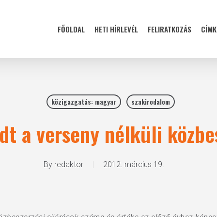
FŐOLDAL
HETI HÍRLEVÉL
FELIRATKOZÁS
CÍMK
közigazgatás: magyar
szakirodalom
edt a verseny nélküli közbe
By
redaktor
2012. március 19.