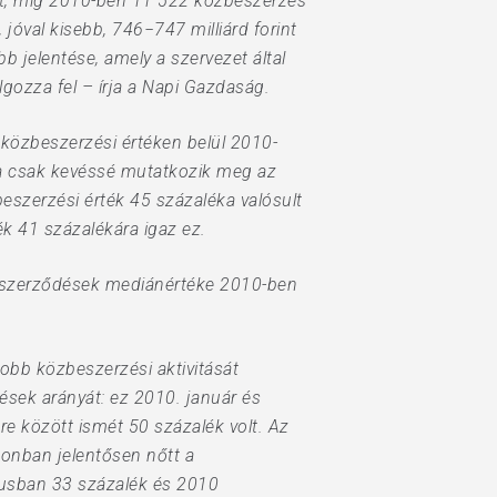
est, míg 2010-ben 11 522 közbeszerzés
jóval kisebb, 746−747 milliárd forint
 jelentése, amely a szervezet által
gozza fel – írja a Napi Gazdaság.
 közbeszerzési értéken belül 2010-
cia csak kevéssé mutatkozik meg az
szerzési érték 45 százaléka valósult
k 41 százalékára igaz ez.
ló szerződések mediánértéke 2010-ben
obb közbeszerzési aktivitását
ések arányát: ez 2010. január és
e között ismét 50 százalék volt. Az
zonban jelentősen nőtt a
liusban 33 százalék és 2010