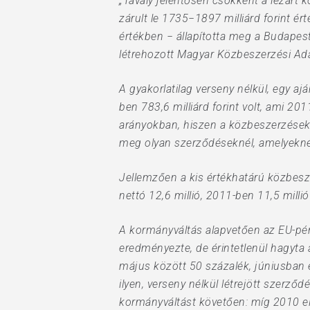
„Tavaly jelentősen csökkent a lezárt
zárult le 1735−1897 milliárd forint é
értékben − állapította meg a Budapes
létrehozott Magyar Közbeszerzési Ada
A gyakorlatilag verseny nélkül, egy a
ben 783,6 milliárd forint volt, ami 2
arányokban, hiszen a közbeszerzések 
meg olyan szerződéseknél, amelyeknél
Jellemzően a kis értékhatárú közbesz
nettó 12,6 millió, 2011-ben 11,5 millió 
A kormányváltás alapvetően az EU-pénz
eredményezte, de érintetlenül hagyta 
május között 50 százalék, júniusban 
ilyen, verseny nélkül létrejött szerz
kormányváltást követően: míg 2010 el