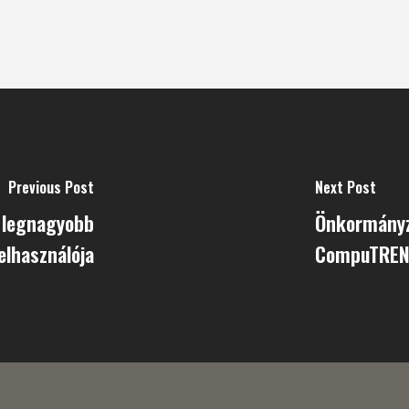
Previous Post
Next Post
e legnagyobb
Önkormányza
elhasználója
CompuTRE