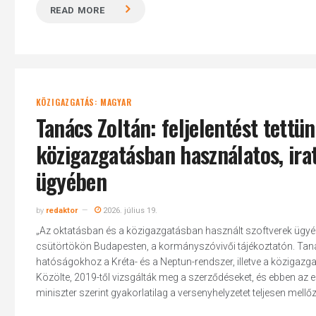
READ MORE
KÖZIGAZGATÁS: MAGYAR
Tanács Zoltán: feljelentést tettün
közigazgatásban használatos, ira
ügyében
by
redaktor
2026. július 19.
„Az oktatásban és a közigazgatásban használt szoftverek ügyébe
csütörtökön Budapesten, a kormányszóvivői tájékoztatón. Tanác
hatóságokhoz a Kréta- és a Neptun-rendszer, illetve a közigaz
Közölte, 2019-től vizsgálták meg a szerződéseket, és ebben az elm
miniszter szerint gyakorlatilag a versenyhelyzetet teljesen mellőzv