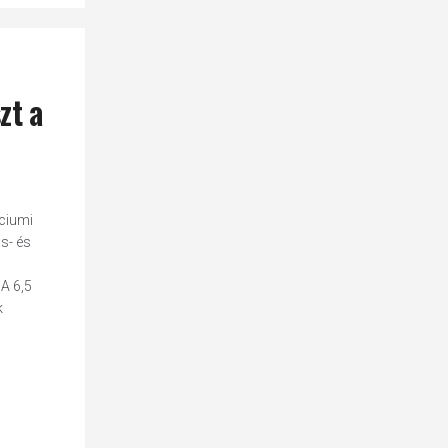
zt a
ciumi
s- és
A 6,5
k