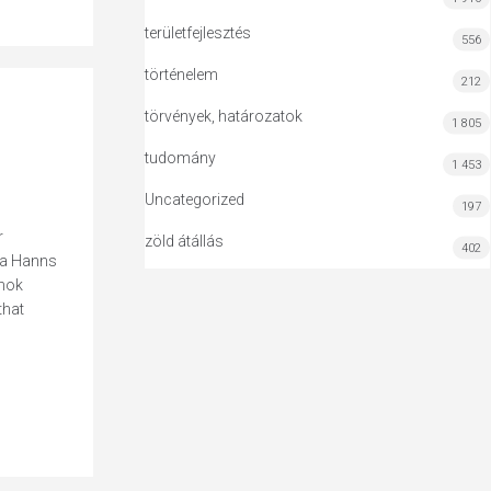
területfejlesztés
556
történelem
212
törvények, határozatok
1 805
tudomány
1 453
Uncategorized
197
r
zöld átállás
402
s a Hanns
amok
that