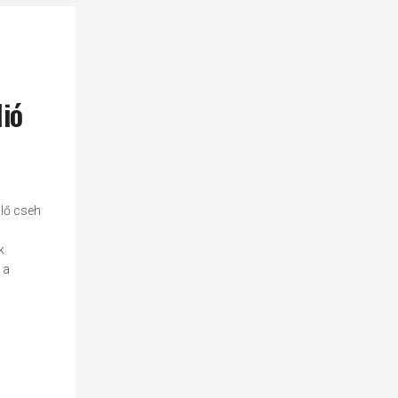
lió
ülő cseh
k
 a