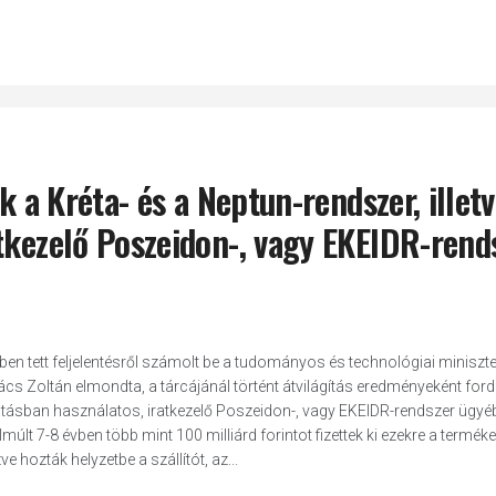
k a Kréta- és a Neptun-rendszer, illetv
tkezelő Poszeidon-, vagy EKEIDR-rend
n tett feljelentésről számolt be a tudományos és technológiai miniszte
s Zoltán elmondta, a tárcájánál történt átvilágítás eredményeként ford
gatásban használatos, iratkezelő Poszeidon-, vagy EKEIDR-rendszer ügyé
últ 7-8 évben több mint 100 milliárd forintot fizettek ki ezekre a terméke
e hozták helyzetbe a szállítót, az...