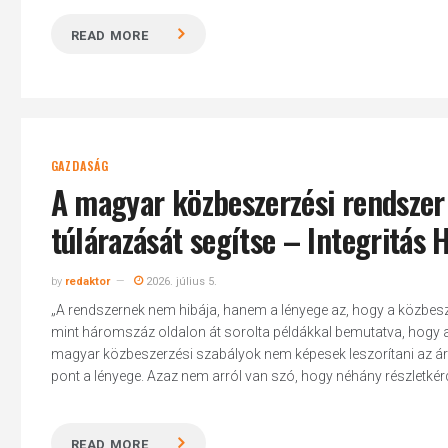
READ MORE
GAZDASÁG
A magyar közbeszerzési rendszer
túlárazását segítse – Integritás 
by
redaktor
2026. július 5.
„A rendszernek nem hibája, hanem a lényege az, hogy a közbeszer
mint háromszáz oldalon át sorolta példákkal bemutatva, hogy a 
magyar közbeszerzési szabályok nem képesek leszorítani az ár
pont a lényege. Azaz nem arról van szó, hogy néhány részletkérdést 
READ MORE