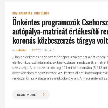
KÖZIGAZGATÁS: KÜLFÖLDÖN
Önkéntes programozók Csehorszá
autópálya-matricát értékesítő re
koronás közbeszerzés tárgya volt
by
redaktor
2020. február 3.
„Hatvan önkéntes cseh számítógépes szakember a hét végén Prág
elektronikus sztrádamatricák tájékoztatási rendszerét, amelye
szervezője. A rendszer eredetileg 401 millió koronába (5,213 mill
következtében megszüntették. Az illetékes állami hatóságok nyíl
rendszer kimunkálására és működtetőjének. A megrendelést az el
READ MORE