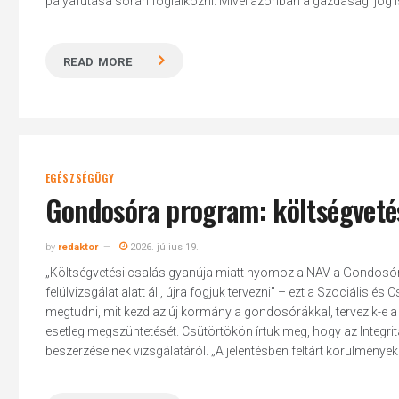
pályafutása során foglalkozni. Mivel azonban a gazdasági jog is
READ MORE
EGÉSZSÉGÜGY
Gondosóra program: költségvetés
by
redaktor
2026. július 19.
„Költségvetési csalás gyanúja miatt nyomoz a NAV a Gondosóra
felülvizsgálat alatt áll, újra fogjuk tervezni” – ezt a Szociális é
megtudni, mit kezd az új kormány a gondosórákkal, tervezik-e a 
esetleg megszüntetését. Csütörtökön írtuk meg, hogy az Integri
beszerzéseinek vizsgálatáról. „A jelentésben feltárt körülmények 
Hit enter to search or ESC to close