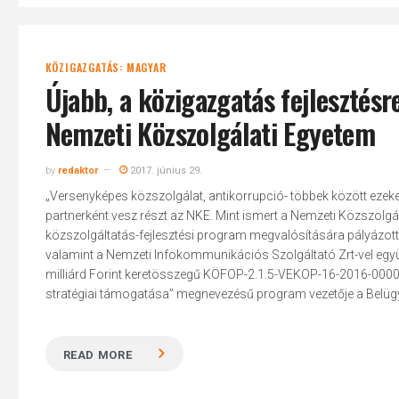
KÖZIGAZGATÁS: MAGYAR
Újabb, a közigazgatás fejlesztés
Nemzeti Közszolgálati Egyetem
by
redaktor
2017. június 29.
„Versenyképes közszolgálat, antikorrupció- többek között eze
partnerként vesz részt az NKE. Mint ismert a Nemzeti Közszolgál
közszolgáltatás-fejlesztési program megvalósítására pályázott 
valamint a Nemzeti Infokommunikációs Szolgáltató Zrt-vel együt
milliárd Forint keretösszegű KÖFOP-2.1.5-VEKOP-16-2016-0000
stratégiai támogatása” megnevezésű program vezetője a Belügym
READ MORE