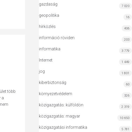
gazdaság
7 020
geopolitika
16
hírközlés
406
információ röviden
203
informatika
3 779
Internet
1 449
jog
1 801
kiberbiztonság
60
ület több
környezetvédelem
326
 a
hanem
közigazgatás: külföldön
2 319
közigazgatás: magyar
10 650
közigazgatási informatika
5 781