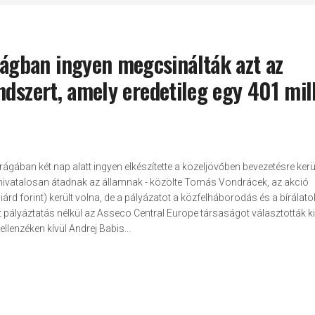
gban ingyen megcsinálták azt az
ndszert, amely eredetileg egy 401 mil
ában két nap alatt ingyen elkészítette a közeljövőben bevezetésre ker
t hivatalosan átadnak az államnak - közölte Tomás Vondrácek, az akció
iárd forint) került volna, de a pályázatot a közfelháborodás és a bírálato
t pályáztatás nélkül az Asseco Central Europe társaságot választották ki
lenzéken kívül Andrej Babis...