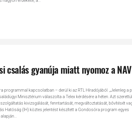
 nagyon érdekelte, a...
i csalás gyanúja miatt nyomoz a NAV
 programmal kapcsolatban – derül ki az RTL Híradójából. „Jelenleg a p
s Családügyi Minisztérium válaszolta a Telex kérdésére a héten. Azt szerett
szolgáltatás kivizsgálását, fenntartását, megváltoztatását, bővítését va
tás Hatóság (IH) köztes jelentést készített a Gondosóra program egyes
alapján...