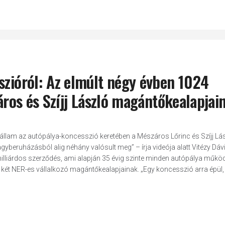
szióról: Az elmúlt négy évben 1024
záros és Szíjj László magántőkealapjai
ar állam az autópálya-koncesszió keretében a Mészáros Lőrinc és Szíjj Lá
beruházásból alig néhány valósult meg” – írja videója alatt Vitézy Dáv
illiárdos szerződés, ami alapján 35 évig szinte minden autópálya működ
a két NER-es vállalkozó magántőkealapjainak. „Egy koncesszió arra épül