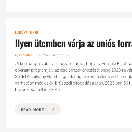
EURÓPAI UNIÓ
Ilyen ütemben várja az uniós for
by
redaktor
2022. október 17.
„A kormány továbbra is azzal számol, hogy az Európai Bizottsá
operatív programjait, az első pénzek érkezését pedig 2023-ra várj
Seidel Alapítvány Hófehér gazdaság felé című elemzését bemuta
várhatóan még ez évi brüsszeli elfogadása után, 2023-ban 561 mi
hazánk. Bár azt is jelezte,...
READ MORE