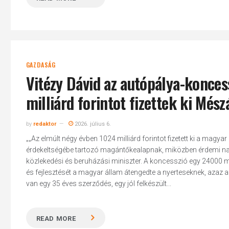
GAZDASÁG
Vitézy Dávid az autópálya-konces
milliárd forintot fizettek ki Més
by
redaktor
2026. július 6.
„„Az elmúlt négy évben 1024 milliárd forintot fizetett ki a magy
érdekeltségébe tartozó magántőkealapnak, miközben érdemi nagy
közlekedési és beruházási miniszter. A koncesszió egy 24000 m
és fejlesztését a magyar állam átengedte a nyerteseknek, azaz 
van egy 35 éves szerződés, egy jól felkészült...
READ MORE