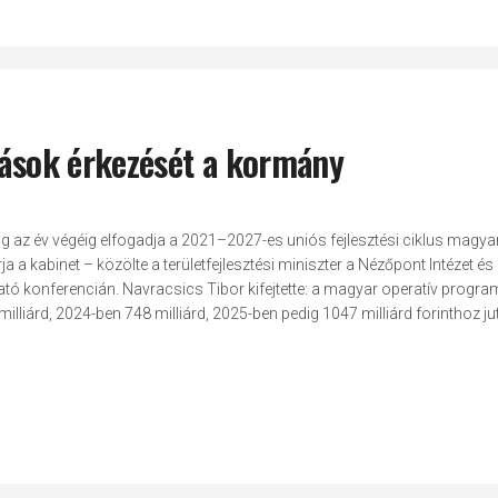
rások érkezését a kormány
g az év végéig elfogadja a 2021–2027-es uniós fejlesztési ciklus magya
a a kabinet – közölte a területfejlesztési miniszter a Nézőpont Intézet é
tó konferencián. Navracsics Tibor kifejtette: a magyar operatív progr
lliárd, 2024-ben 748 milliárd, 2025-ben pedig 1047 milliárd forinthoz ju