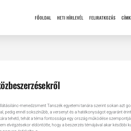
FŐOLDAL
HETI HÍRLEVÉL
FELIRATKOZÁS
CÍMK
közbeszerzésekről
Ellátásilánc-menedzsment Tanszék egyetemi tanára szerint sokan azt go
l, pedig ennél sokszínűbb, a versenyt és a hatékonyságot egyaránt érin
ékára tehető, tehát a téma fontossága egy ország működése szempontjá
em elvégzésekor eldöntötte, hogy a beszerzés témájával akar későbbi ku