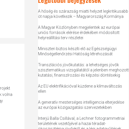
A hőség és szárazság miatti helyzet legkritikusabb
öt napja következik – Magyarország Kormánya
A Magyar Közlönyben megjelentek az európai
uniós források elérése érdekében módosított
helyreállítási terv részletei
Miniszteri biztos készíti elő az Egészségügyi
Minőségellenőrzési Hatóság létrehozását
Transzlációs jövőkutatás: a lehetséges jövők
szisztematikus vizsgálatától a jelenben meghozott
kutatási, finanszírozási és képzési döntésekig
Az EU elektrifikációval küzdene a klímaváltozás
rojekt
ellen
ük volna
gy
A generatív mesterséges intelligencia elterjedése
az európai közigazgatási szervezetekben
Interjú Balla Csillával, a Lechner fotogrammetriai
területének vezetőjével a hazai téradat-
ökoszisztéma jövőjéről és a légi adatgyűjtések