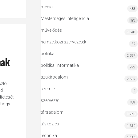
média
488
Mesterséges Intelligencia
420
MI
művelődés
1 548
nemzetközi szervezetek
27
politika
2 337
nak
politikai informatika
292
szakirodalom
2 507
szló
szemle
id
4
tetését
szervezet
189
, hogy
társadalom
1 963
távközlés
1 310
technika
1 916