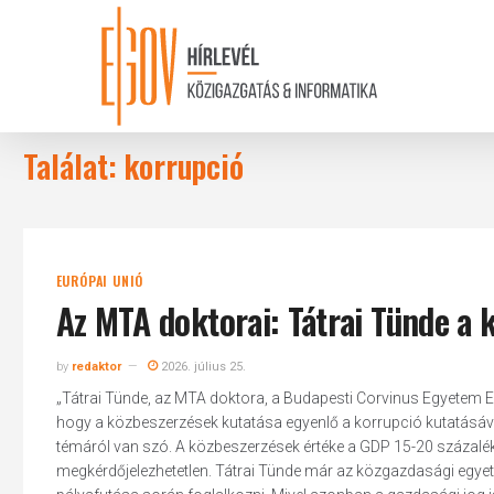
Skip
to
main
content
Találat: korrupció
EURÓPAI UNIÓ
Az MTA doktorai: Tátrai Tünde a 
by
redaktor
2026. július 25.
„Tátrai Tünde, az MTA doktora, a Budapesti Corvinus Egyetem 
hogy a közbeszerzések kutatása egyenlő a korrupció kutatásáva
témáról van szó. A közbeszerzések értéke a GDP 15-20 százal
megkérdőjelezhetetlen. Tátrai Tünde már az közgazdasági egyet