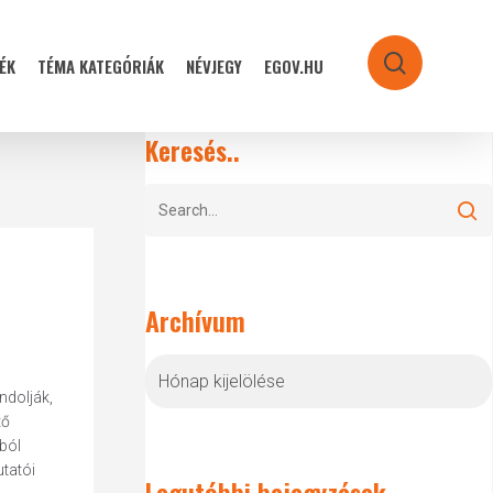
ÉK
TÉMA KATEGÓRIÁK
NÉVJEGY
EGOV.HU
search
Keresés..
Archívum
Archívum
ndolják,
tő
ból
tatói
Legutóbbi bejegyzések