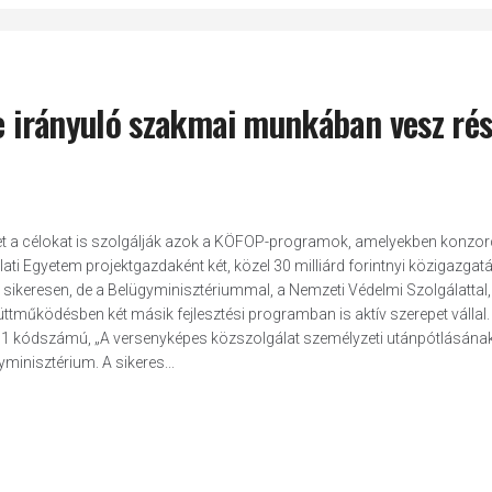
re irányuló szakmai munkában vesz rés
ket a célokat is szolgálják azok a KÖFOP-programok, amelyekben konzor
ati Egyetem projektgazdaként két, közel 30 milliárd forintnyi közigazgatá
sikeresen, de a Belügyminisztériummal, a Nemzeti Védelmi Szolgálattal,
tműködésben két másik fejlesztési programban is aktív szerepet vállal. 
1 kódszámú, „A versenyképes közszolgálat személyzeti utánpótlásána
inisztérium. A sikeres...