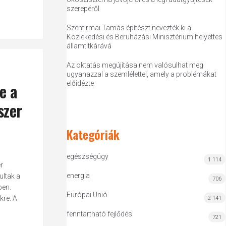
szerepéről
Szentirmai Tamás építészt nevezték ki a
Közlekedési és Beruházási Minisztérium helyettes
államtitkárává
Az oktatás megújítása nem valósulhat meg
ugyanazzal a szemlélettel, amely a problémákat
e a
előidézte
szer
Kategóriák
egészségügy
1 114
r
energia
ultak a
706
ben.
Európai Unió
kre. A
2 141
fenntartható fejlődés
721