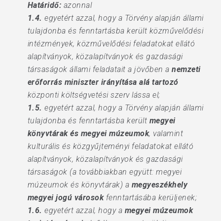
Határidő:
azonnal
1.4.
egyetért azzal, hogy a Törvény alapján állami
tulajdonba és fenntartásba került közművelődési
intézmények, közművelődési feladatokat ellátó
alapítványok, közalapítványok és gazdasági
társaságok állami feladatait a jövőben a
nemzeti
erőforrás miniszter irányítása alá tartozó
központi költségvetési szerv lássa el;
1.5.
egyetért azzal, hogy a Törvény alapján állami
tulajdonba és fenntartásba került
megyei
könyvtárak és megyei múzeumok
, valamint
kulturális és közgyűjteményi feladatokat ellátó
alapítványok, közalapítványok és gazdasági
társaságok (a továbbiakban együtt: megyei
múzeumok és könyvtárak) a
megyeszékhely
megyei jogú városok
fenntartásába kerüljenek;
1.6.
egyetért azzal, hogy a
megyei múzeumok