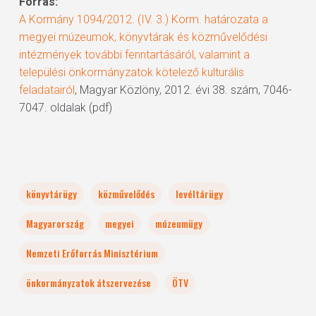
Forrás:
A Kormány 1094/2012. (IV. 3.) Korm. határozata a
megyei múzeumok, könyvtárak és közművelődési
intézmények további fenntartásáról, valamint a
települési önkormányzatok kötelező kulturális
feladatairól
, Magyar Közlöny, 2012. évi 38. szám, 7046-
7047. oldalak (pdf)
könyvtárügy
közművelődés
levéltárügy
Magyarország
megyei
múzeumügy
Nemzeti Erőforrás Minisztérium
önkormányzatok átszervezése
ÖTV