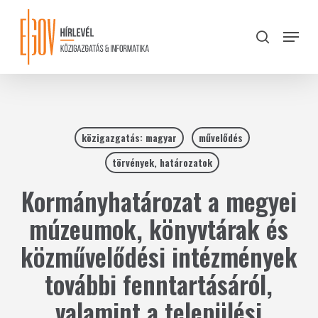
Skip
to
Menu
search
main
Close
content
Menu
közigazgatás: magyar
művelődés
törvények, határozatok
Kormányhatározat a megyei
múzeumok, könyvtárak és
közművelődési intézmények
további fenntartásáról,
valamint a települési