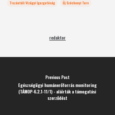
Tiszántúli Vízügyi Igazgatóság
Új Széchenyi Terv
redaktor
Previous Post
Egészségügyi humánerőforrás monitoring
(TÁMOP-6.2.1-11/1) - aláírták a támogatási
szerződést