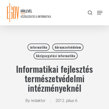
Skip
to
Menu
search
main
Close
content
Menu
informatika
környezetvédelem
közigazgatási informatika
Informatikai fejlesztés
természetvédelmi
intézményeknél
By
redaktor
2012. július 6.