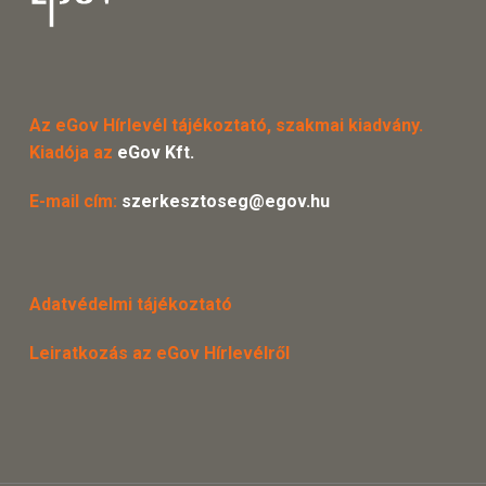
Az eGov Hírlevél tájékoztató, szakmai kiadvány.
Kiadója az
eGov Kft.
E-mail cím:
szerkesztoseg@egov.hu
Adatvédelmi tájékoztató
Leiratkozás az eGov Hírlevélről