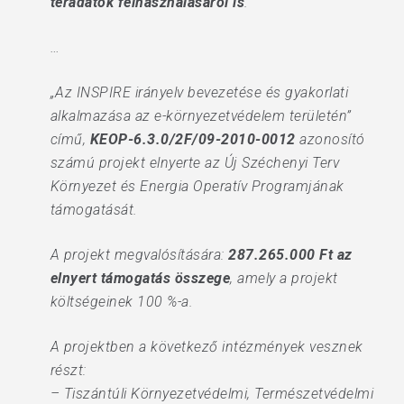
téradatok felhasználásáról is
.
…
„Az INSPIRE irányelv bevezetése és gyakorlati
alkalmazása az e-környezetvédelem területén”
című,
KEOP-6.3.0/2F/09-2010-0012
azonosító
számú projekt elnyerte az Új Széchenyi Terv
Környezet és Energia Operatív Programjának
támogatását.
A projekt megvalósítására:
287.265.000 Ft az
elnyert támogatás összege
, amely a projekt
költségeinek 100 %-a.
A projektben a következő intézmények vesznek
részt:
– Tiszántúli Környezetvédelmi, Természetvédelmi