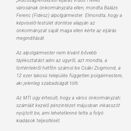
„Adósságrendezési eljárás indult Heves
városának önkormányzata ellen, mondta Balázs
Ferenc (Fidesz) alpolgármester. Elmondta, hogy a
képviselő-testület döntése alapján az
önkormányzat saját maga ellen kérte az eljárás
megindítását.
Az alpolgármester nem kívánt bővebb
tájékoztatást adni az ügyről, azt mondta, a
történtekről hétfőn számol be Csáki Zsigmond, a
12 ezer lakosú település független polgármestere,
aki jelenleg szabadságát tölti.
Az MTI úgy értesült, hogy a város önkormányzati
számláit kezelő pénzintézet májusban inkasszót
nyújtott be, ami lehetetlenné tette a folyó
kiadások teljesítését.