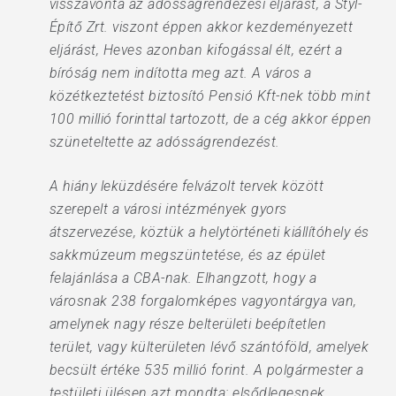
visszavonta az adósságrendezési eljárást, a Styl-
Építő Zrt. viszont éppen akkor kezdeményezett
eljárást, Heves azonban kifogással élt, ezért a
bíróság nem indította meg azt. A város a
közétkeztetést biztosító Pensió Kft-nek több mint
100 millió forinttal tartozott, de a cég akkor éppen
szüneteltette az adósságrendezést.
A hiány leküzdésére felvázolt tervek között
szerepelt a városi intézmények gyors
átszervezése, köztük a helytörténeti kiállítóhely és
sakkmúzeum megszüntetése, és az épület
felajánlása a CBA-nak. Elhangzott, hogy a
városnak 238 forgalomképes vagyontárgya van,
amelynek nagy része belterületi beépítetlen
terület, vagy külterületen lévő szántóföld, amelyek
becsült értéke 535 millió forint. A polgármester a
testületi ülésen azt mondta: elsődlegesnek