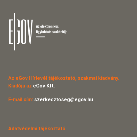
Az eGov Hírlevél tájékoztató, szakmai kiadvány.
Kiadója az
eGov Kft.
E-mail cím:
szerkesztoseg@egov.hu
Adatvédelmi tájékoztató