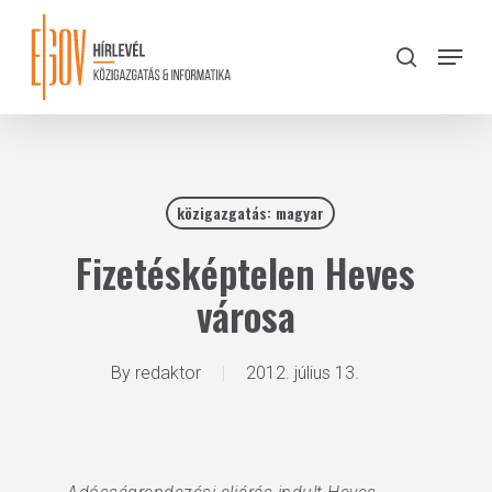
Skip
to
Menu
search
main
Close
content
Menu
közigazgatás: magyar
Fizetésképtelen Heves
városa
By
redaktor
2012. július 13.