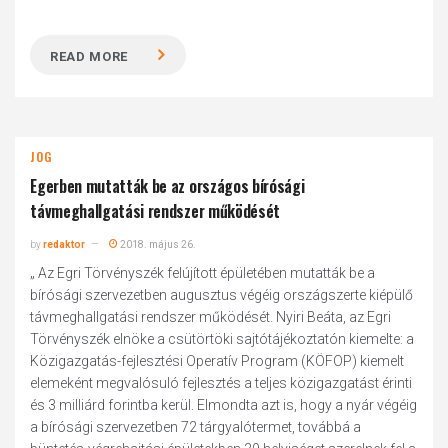
READ MORE
JOG
Egerben mutatták be az országos bírósági
távmeghallgatási rendszer működését
by
redaktor
2018. május 26.
„ Az Egri Törvényszék felújított épületében mutatták be a
bírósági szervezetben augusztus végéig országszerte kiépülő
távmeghallgatási rendszer működését. Nyiri Beáta, az Egri
Törvényszék elnöke a csütörtöki sajtótájékoztatón kiemelte: a
Közigazgatás-fejlesztési Operatív Program (KÖFOP) kiemelt
elemeként megvalósuló fejlesztés a teljes közigazgatást érinti
és 3 milliárd forintba kerül. Elmondta azt is, hogy a nyár végéig
a bírósági szervezetben 72 tárgyalótermet, továbbá a