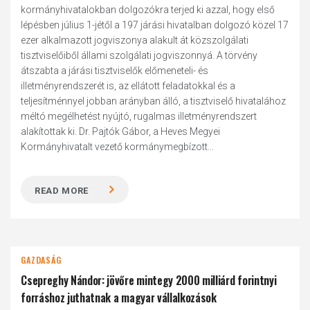
kormányhivatalokban dolgozókra terjed ki azzal, hogy első
lépésben július 1-jétől a 197 járási hivatalban dolgozó közel 17
ezer alkalmazott jogviszonya alakult át közszolgálati
tisztviselőiből állami szolgálati jogviszonnyá. A törvény
átszabta a járási tisztviselők előmeneteli- és
illetményrendszerét is, az ellátott feladatokkal és a
teljesítménnyel jobban arányban álló, a tisztviselő hivatalához
méltó megélhetést nyújtó, rugalmas illetményrendszert
alakítottak ki. Dr. Pajtók Gábor, a Heves Megyei
Kormányhivatalt vezető kormánymegbízott...
READ MORE
GAZDASÁG
Csepreghy Nándor: jövőre mintegy 2000 milliárd forintnyi
forráshoz juthatnak a magyar vállalkozások