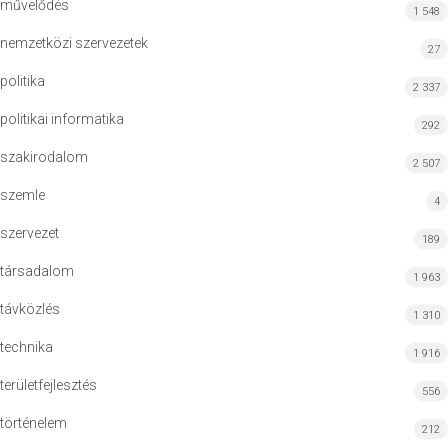
művelődés
1 548
nemzetközi szervezetek
27
politika
2 337
politikai informatika
292
szakirodalom
2 507
szemle
4
szervezet
189
társadalom
1 963
távközlés
1 310
technika
1 916
területfejlesztés
556
történelem
212