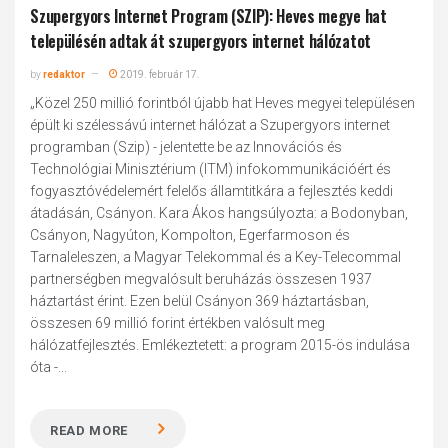
Szupergyors Internet Program (SZIP): Heves megye hat
településén adtak át szupergyors internet hálózatot
by
redaktor
2019. február 17.
„Közel 250 millió forintból újabb hat Heves megyei településen
épült ki szélessávú internet hálózat a Szupergyors internet
programban (Szip) - jelentette be az Innovációs és
Technológiai Minisztérium (ITM) infokommunikációért és
fogyasztóvédelemért felelős államtitkára a fejlesztés keddi
átadásán, Csányon. Kara Ákos hangsúlyozta: a Bodonyban,
Csányon, Nagyúton, Kompolton, Egerfarmoson és
Tarnaleleszen, a Magyar Telekommal és a Key-Telecommal
partnerségben megvalósult beruházás összesen 1937
háztartást érint. Ezen belül Csányon 369 háztartásban,
összesen 69 millió forint értékben valósult meg
hálózatfejlesztés. Emlékeztetett: a program 2015-ös indulása
óta -...
READ MORE