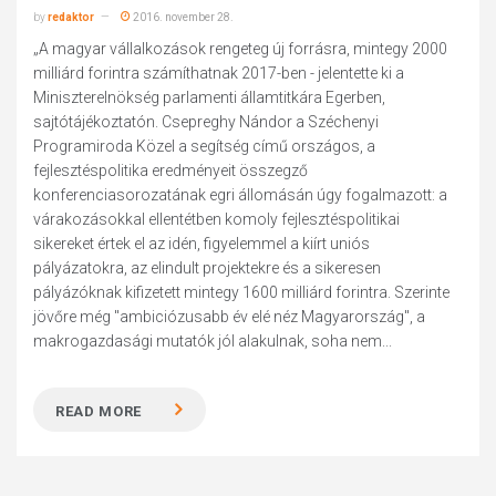
by
redaktor
2016. november 28.
„A magyar vállalkozások rengeteg új forrásra, mintegy 2000
milliárd forintra számíthatnak 2017-ben - jelentette ki a
Miniszterelnökség parlamenti államtitkára Egerben,
sajtótájékoztatón. Csepreghy Nándor a Széchenyi
Programiroda Közel a segítség című országos, a
fejlesztéspolitika eredményeit összegző
konferenciasorozatának egri állomásán úgy fogalmazott: a
várakozásokkal ellentétben komoly fejlesztéspolitikai
sikereket értek el az idén, figyelemmel a kiírt uniós
pályázatokra, az elindult projektekre és a sikeresen
pályázóknak kifizetett mintegy 1600 milliárd forintra. Szerinte
jövőre még "ambiciózusabb év elé néz Magyarország", a
makrogazdasági mutatók jól alakulnak, soha nem...
READ MORE