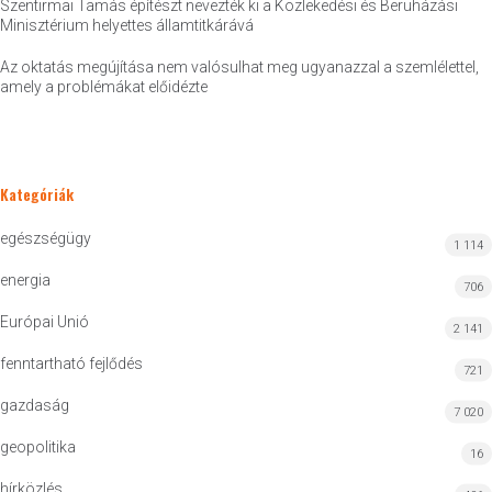
Szentirmai Tamás építészt nevezték ki a Közlekedési és Beruházási
Minisztérium helyettes államtitkárává
Az oktatás megújítása nem valósulhat meg ugyanazzal a szemlélettel,
amely a problémákat előidézte
Kategóriák
egészségügy
1 114
energia
706
Európai Unió
2 141
fenntartható fejlődés
721
gazdaság
7 020
geopolitika
16
hírközlés