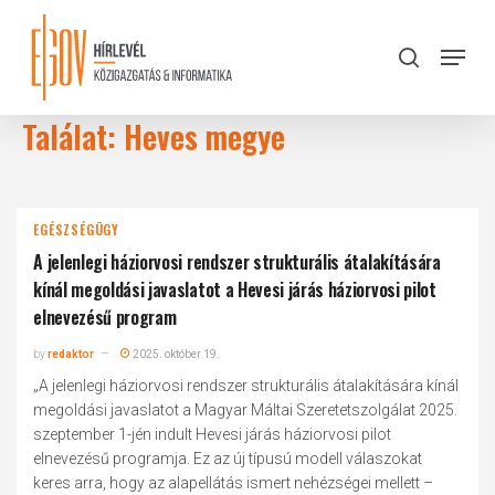
Skip
to
Menu
search
main
Close
content
Menu
Találat: Heves megye
EGÉSZSÉGÜGY
A jelenlegi háziorvosi rendszer strukturális átalakítására
kínál megoldási javaslatot a Hevesi járás háziorvosi pilot
elnevezésű program
by
redaktor
2025. október 19.
„A jelenlegi háziorvosi rendszer strukturális átalakítására kínál
megoldási javaslatot a Magyar Máltai Szeretetszolgálat 2025.
szeptember 1-jén indult Hevesi járás háziorvosi pilot
elnevezésű programja. Ez az új típusú modell válaszokat
keres arra, hogy az alapellátás ismert nehézségei mellett –