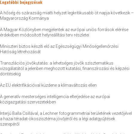
Legutóbbi bejegyzések
A hőség és szárazság miatti helyzet legkritikusabb öt napja következik –
Magyarország Kormánya
A Magyar Közlönyben megjelentek az európai uniós források elérése
érdekében módosított helyreállítási terv részletei
Miniszteri biztos készíti elő az Egészségügyi Minőségellenőrzési
Hatóság létrehozását
Transzlációs jövőkutatás: a lehetséges jövők szisztematikus
vizsgálatától a jelenben meghozott kutatási, finanszírozási és képzési
döntésekig
Az EU elektrifikációval küzdene a klímaváltozás ellen
A generatív mesterséges intelligencia elterjedése az európai
közigazgatási szervezetekben
Interjú Balla Csillával, a Lechner fotogrammetriai területének vezetőjével
a hazai téradat-ökoszisztéma jövőjéről és a légi adatgyűjtések
szerepéről