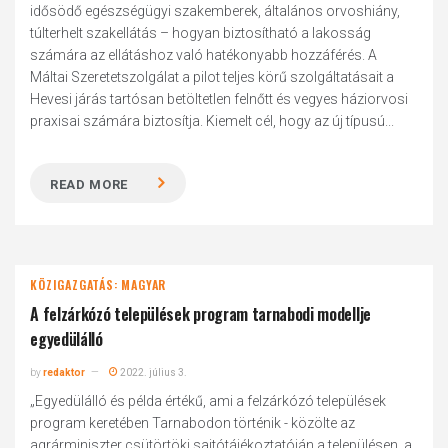
idősödő egészségügyi szakemberek, általános orvoshiány,
túlterhelt szakellátás – hogyan biztosítható a lakosság
számára az ellátáshoz való hatékonyabb hozzáférés. A
Máltai Szeretetszolgálat a pilot teljes körű szolgáltatásait a
Hevesi járás tartósan betöltetlen felnőtt és vegyes háziorvosi
praxisai számára biztosítja. Kiemelt cél, hogy az új típusú...
READ MORE
KÖZIGAZGATÁS: MAGYAR
A felzárkózó települések program tarnabodi modellje
egyedülálló
by
redaktor
2022. július 3.
„Egyedülálló és példa értékű, ami a felzárkózó települések
program keretében Tarnabodon történik - közölte az
agrárminiszter csütörtöki sajtótájékoztatóján a településen, a