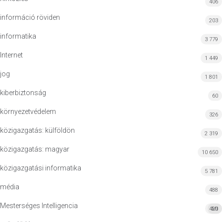
406
információ röviden
203
informatika
3 779
Internet
1 449
jog
1 801
kiberbiztonság
60
környezetvédelem
326
közigazgatás: külföldön
2 319
közigazgatás: magyar
10 650
közigazgatási informatika
5 781
média
488
Mesterséges Intelligencia
420
MI