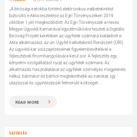
by
redaktor
2019. november 9.
„A bírósági iratokba történő elektronikus iratbetekintést
biztosító e-Akta tesztelése az Egri Törvényszéken 2019.
október 1-jén megkezdődött. Az Egri Törvényszék a Heves
Megyei Ügyvédi Kamarával együttműködve teszteli a Digitális
Bíróság Projekt keretében az ügyfelek számára kialakított e-
Akta alkalmazást, az ún. Ügyfél Iratbetekintő Rendszert (ÜIR).
Az ügyvédi kar visszajelzéseinek figyelembevételével a
fejlesztések finomhangolására kerül sor. A fejlesztés egy
kényelmi szolgáltatást nyújt az ügyfelek számára. Az
alkalmazás használatával az ügyfelek személyes megjelenés
nélkül, bármikor és bárhol megtekinthetik az iratokat, így
utazással és ügyintézéssel felmerülő költséget...
READ MORE
GAZDASÁG