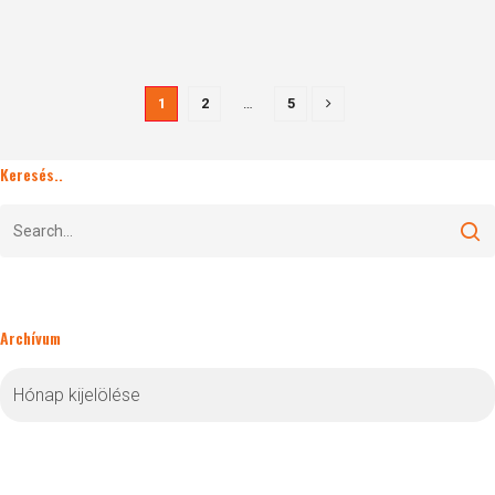
1
2
…
5
Keresés..
Archívum
Archívum