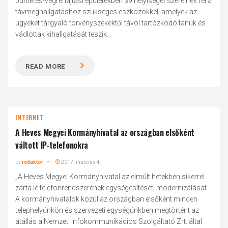
büntetés-végrehajtási épületekben 39 helyiséget szerelnek fel a
távmeghallgatáshoz szükséges eszközökkel, amelyek az
ügyeket tárgyaló törvényszékektől távol tartózkodó tanúk és
vádlottak kihallgatását teszik...
READ MORE
INTERNET
A Heves Megyei Kormányhivatal az országban elsőként
váltott IP-telefonokra
by
redaktor
2017. március 4.
„A Heves Megyei Kormányhivatal az elmúlt hetekben sikerrel
zárta le telefonrendszerének egységesítését, modernizálását.
A kormányhivatalok közül az országban elsőként minden
telephelyünkön és szervezeti egységünkben megtörtént az
átállás a Nemzeti Infokommunikációs Szolgáltató Zrt. által