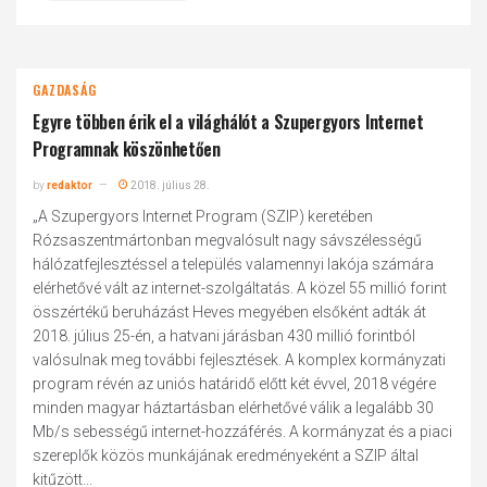
GAZDASÁG
Egyre többen érik el a világhálót a Szupergyors Internet
Programnak köszönhetően
by
redaktor
2018. július 28.
„A Szupergyors Internet Program (SZIP) keretében
Rózsaszentmártonban megvalósult nagy sávszélességű
hálózatfejlesztéssel a település valamennyi lakója számára
elérhetővé vált az internet-szolgáltatás. A közel 55 millió forint
összértékű beruházást Heves megyében elsőként adták át
2018. július 25-én, a hatvani járásban 430 millió forintból
valósulnak meg további fejlesztések. A komplex kormányzati
program révén az uniós határidő előtt két évvel, 2018 végére
minden magyar háztartásban elérhetővé válik a legalább 30
Mb/s sebességű internet-hozzáférés. A kormányzat és a piaci
szereplők közös munkájának eredményeként a SZIP által
kitűzött...