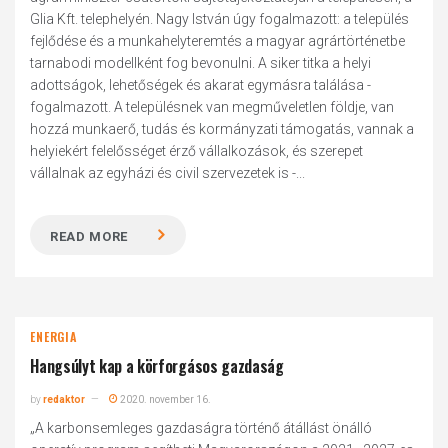
Glia Kft. telephelyén. Nagy István úgy fogalmazott: a település
fejlődése és a munkahelyteremtés a magyar agrártörténetbe
tarnabodi modellként fog bevonulni. A siker titka a helyi
adottságok, lehetőségek és akarat egymásra találása -
fogalmazott. A településnek van megműveletlen földje, van
hozzá munkaerő, tudás és kormányzati támogatás, vannak a
helyiekért felelősséget érző vállalkozások, és szerepet
vállalnak az egyházi és civil szervezetek is -...
READ MORE
ENERGIA
Hangsúlyt kap a körforgásos gazdaság
by
redaktor
2020. november 16.
„A karbonsemleges gazdaságra történő átállást önálló