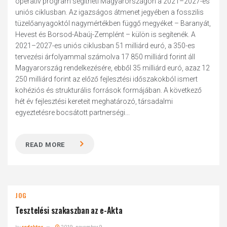
operatív program segítheti Magyarországon a 2021–2027-es
uniós ciklusban. Az igazságos átmenet jegyében a fosszilis
tüzelőanyagoktól nagymértékben függő megyéket – Baranyát,
Hevest és Borsod-Abaúj-Zemplént – külön is segítenék. A
2021–2027-es uniós ciklusban 51 milliárd euró, a 350-es
tervezési árfolyammal számolva 17 850 milliárd forint áll
Magyarország rendelkezésére, ebből 35 milliárd euró, azaz 12
250 milliárd forint az előző fejlesztési időszakokból ismert
kohéziós és strukturális források formájában. A következő
hét év fejlesztési kereteit meghatározó, társadalmi
egyeztetésre bocsátott partnerségi...
READ MORE
JOG
Tesztelési szakaszban az e-Akta