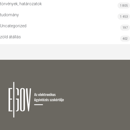
törvények, határozatok
1 805
tudomány
1 453
Uncategorized
197
zöld átállás
402