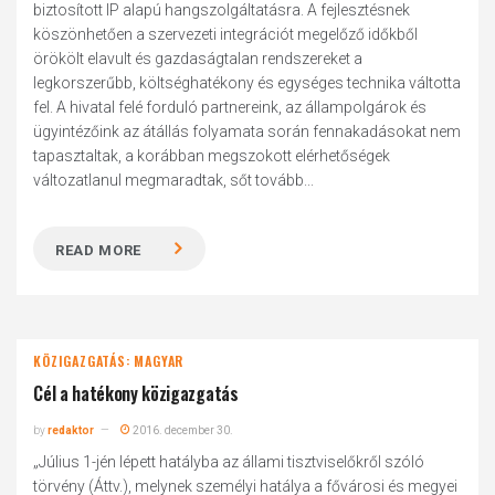
biztosított IP alapú hangszolgáltatásra. A fejlesztésnek
köszönhetően a szervezeti integrációt megelőző időkből
örökölt elavult és gazdaságtalan rendszereket a
legkorszerűbb, költséghatékony és egységes technika váltotta
fel. A hivatal felé forduló partnereink, az állampolgárok és
ügyintézőink az átállás folyamata során fennakadásokat nem
tapasztaltak, a korábban megszokott elérhetőségek
változatlanul megmaradtak, sőt tovább...
READ MORE
KÖZIGAZGATÁS: MAGYAR
Cél a hatékony közigazgatás
by
redaktor
2016. december 30.
„Július 1-jén lépett hatályba az állami tisztviselőkről szóló
törvény (Áttv.), melynek személyi hatálya a fővárosi és megyei