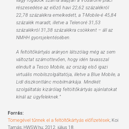
vagy fogadók száma alapján a Vodafone piaci
részesedése az előző havi 22,62 százalékról
22,78 százalékra emelkedett, a T-Mobile-é 45,84
százalék maradt, illetve a Telenoré 31,53
százalékról 31,38 százalékra csökkent – áll az
NMHH gyorsjelentésében.
A feltöltőkártyás arányon látszólag még az sem
változtat számottevően, hogy idén tavasszal
elindult a Tesco Mobile, az ország első igazi
virtuális mobilszolgáltatója, illetve a Blue Mobile, a
Lidl diszkontlánc mobilmárkája. Mindkét
szolgáltatás kizárólag feltöltőkártyás ajánlatokat
kínál az ügyfeleknek.”
Forrás:
Tömegével tűnnek el a feltöltőkártyás előfizetések
; Koi
Tamás; HWSW.hu; 2012. július 18.