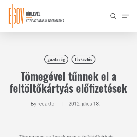
Skip
to
Menu
search
main
Close
content
Menu
gazdaság
távközlés
Tömegével tűnnek el a
feltöltőkártyás előfizetések
By
redaktor
2012. július 18.