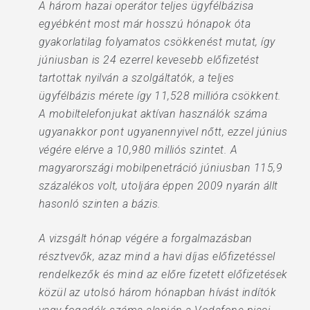
A három hazai operátor teljes ügyfélbázisa
egyébként most már hosszú hónapok óta
gyakorlatilag folyamatos csökkenést mutat, így
júniusban is 24 ezerrel kevesebb előfizetést
tartottak nyilván a szolgáltatók, a teljes
ügyfélbázis mérete így 11,528 millióra csökkent.
A mobiltelefonjukat aktívan használók száma
ugyanakkor pont ugyanennyivel nőtt, ezzel június
végére elérve a 10,980 milliós szintet. A
magyarországi mobilpenetráció júniusban 115,9
százalékos volt, utoljára éppen 2009 nyarán állt
hasonló szinten a bázis.
A vizsgált hónap végére a forgalmazásban
résztvevők, azaz mind a havi díjas előfizetéssel
rendelkezők és mind az előre fizetett előfizetések
közül az utolsó három hónapban hívást indítók