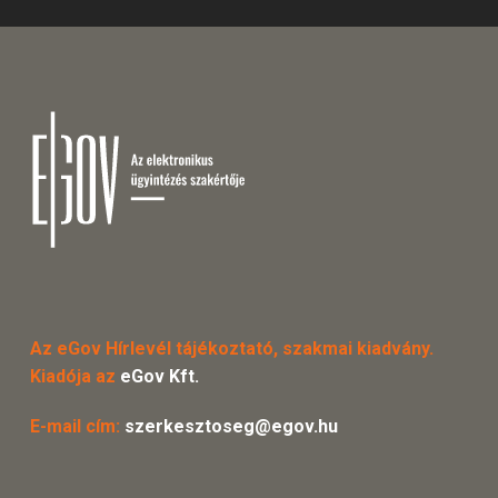
Az eGov Hírlevél tájékoztató, szakmai kiadvány.
Kiadója az
eGov Kft.
E-mail cím:
szerkesztoseg@egov.hu