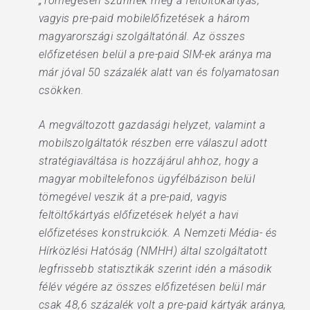
„Tömegesen szűnnek meg a feltöltőkártyás,
vagyis pre-paid mobilelőfizetések a három
magyarországi szolgáltatónál. Az összes
előfizetésen belül a pre-paid SIM-ek aránya ma
már jóval 50 százalék alatt van és folyamatosan
csökken.
A megváltozott gazdasági helyzet, valamint a
mobilszolgáltatók részben erre válaszul adott
stratégiaváltása is hozzájárul ahhoz, hogy a
magyar mobiltelefonos ügyfélbázison belül
tömegével veszik át a pre-paid, vagyis
feltöltőkártyás előfizetések helyét a havi
előfizetéses konstrukciók. A Nemzeti Média- és
Hírközlési Hatóság (NMHH) által szolgáltatott
legfrissebb statisztikák szerint idén a második
félév végére az összes előfizetésen belül már
csak 48,6 százalék volt a pre-paid kártyák aránya,