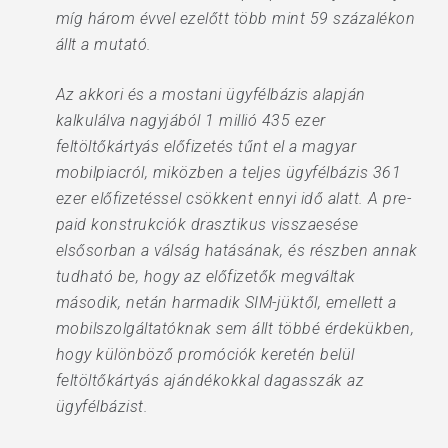
míg három évvel ezelőtt több mint 59 százalékon
állt a mutató.
Az akkori és a mostani ügyfélbázis alapján
kalkulálva nagyjából 1 millió 435 ezer
feltöltőkártyás előfizetés tűnt el a magyar
mobilpiacról, miközben a teljes ügyfélbázis 361
ezer előfizetéssel csökkent ennyi idő alatt. A pre-
paid konstrukciók drasztikus visszaesése
elsősorban a válság hatásának, és részben annak
tudható be, hogy az előfizetők megváltak
második, netán harmadik SIM-jüktől, emellett a
mobilszolgáltatóknak sem állt többé érdekükben,
hogy különböző promóciók keretén belül
feltöltőkártyás ajándékokkal dagasszák az
ügyfélbázist.