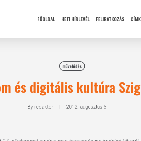
FŐOLDAL
HETI HÍRLEVÉL
FELIRATKOZÁS
CÍMK
művelődés
m és digitális kultúra Szi
By
redaktor
2012. augusztus 5.