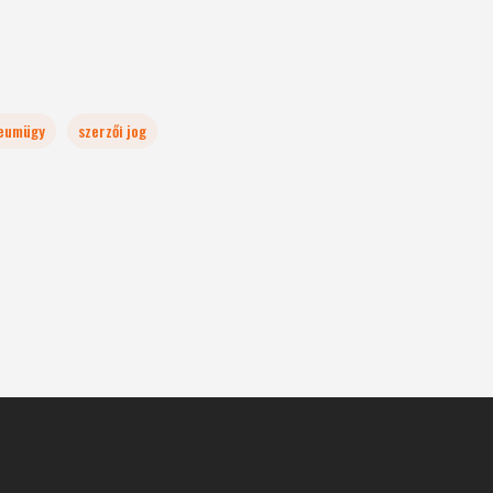
eumügy
szerzői jog