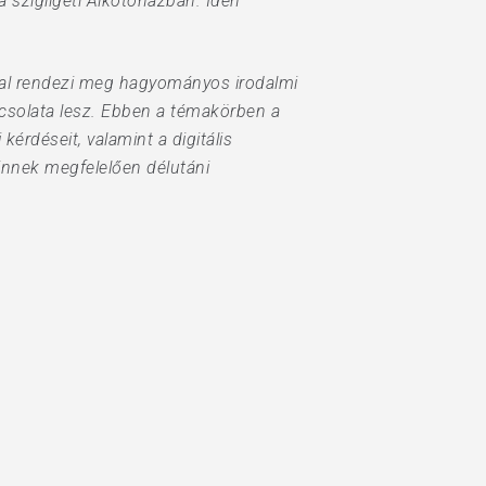
 szigligeti Alkotóházban. Idén
mmal rendezi meg hagyományos irodalmi
apcsolata lesz. Ebben a témakörben a
kérdéseit, valamint a digitális
Ennek megfelelően délutáni