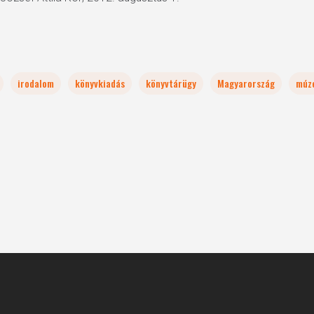
irodalom
könyvkiadás
könyvtárügy
Magyarország
múz