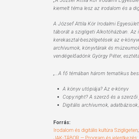
„A József Attila Kör Irodalmi Egyesül
kiemelt téma lesz az irodalom és a dig
A József Attila Kör Irodalmi Egyesül
táborát a szigligeti Alkotóházban. Az 
kerekasztal-beszélgetések az e-könyvek
archívumok, könyvtárak és múzeumok k
vendégelőadónk György Péter, esztéta
„…A fő témában három tematikus besz
A könyv utópiája? Az e-könyv
Copy:right? A szerző és a szerzői
Digitális archívumok, adatbázis
Forrás:
Irodalom és digitális kultúra Szigligeten
JAK-TÁBOR — Program és jelentkezés
;