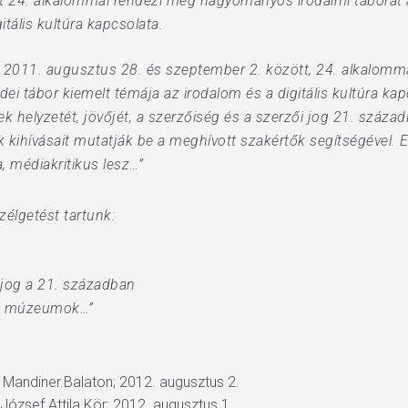
et 24. alkalommal rendezi meg hagyományos irodalmi táborát a
itális kultúra kapcsolata.
et 2011. augusztus 28. és szeptember 2. között, 24. alkalo
idei tábor kiemelt témája az irodalom és a digitális kultúra k
 helyzetét, jövőjét, a szerzőiség és a szerzői jog 21. századi 
ihívásait mutatják be a meghívott szakértők segítségével. 
, médiakritikus lesz…”
élgetést tartunk:
 jog a 21. században
ok, múzeumok…”
; Mandiner.Balaton; 2012. augusztus 2.
 József Attila Kör; 2012. augusztus 1.