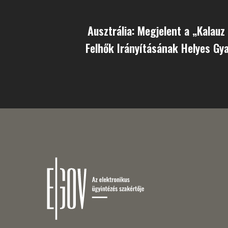
Ausztrália: Megjelent a „Kalauz
Felhők Irányításának Helyes Gy