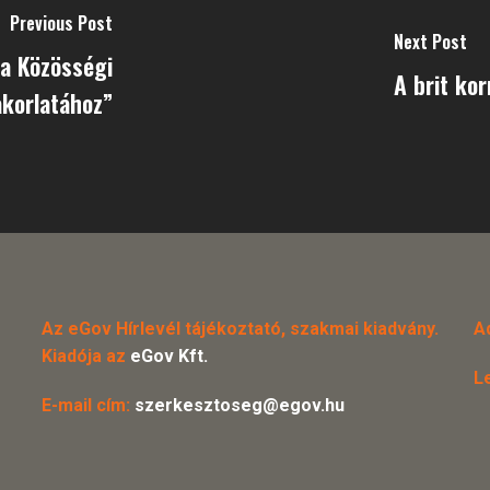
Previous Post
Next Post
 a Közösségi
A brit kor
akorlatához”
Az eGov Hírlevél tájékoztató, szakmai kiadvány.
A
Kiadója az
eGov Kft.
L
E-mail cím:
szerkesztoseg@egov.hu