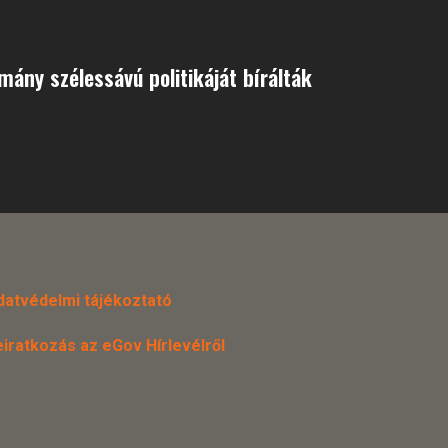
mány szélessávú politikáját bírálták
datvédelmi tájékoztató
eiratkozás az eGov Hírlevélről