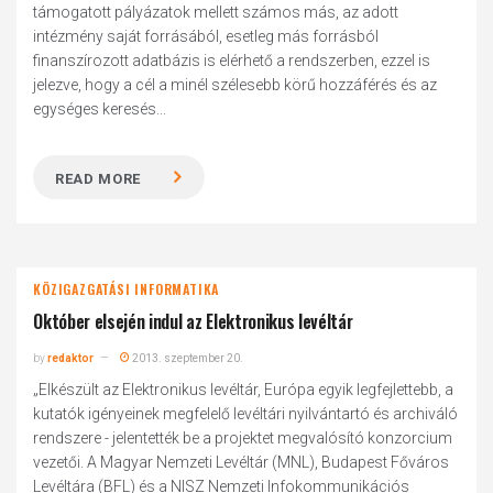
támogatott pályázatok mellett számos más, az adott
intézmény saját forrásából, esetleg más forrásból
finanszírozott adatbázis is elérhető a rendszerben, ezzel is
jelezve, hogy a cél a minél szélesebb körű hozzáférés és az
egységes keresés...
READ MORE
KÖZIGAZGATÁSI INFORMATIKA
Október elsején indul az Elektronikus levéltár
by
redaktor
2013. szeptember 20.
„Elkészült az Elektronikus levéltár, Európa egyik legfejlettebb, a
kutatók igényeinek megfelelő levéltári nyilvántartó és archiváló
rendszere - jelentették be a projektet megvalósító konzorcium
vezetői. A Magyar Nemzeti Levéltár (MNL), Budapest Főváros
Levéltára (BFL) és a NISZ Nemzeti Infokommunikációs