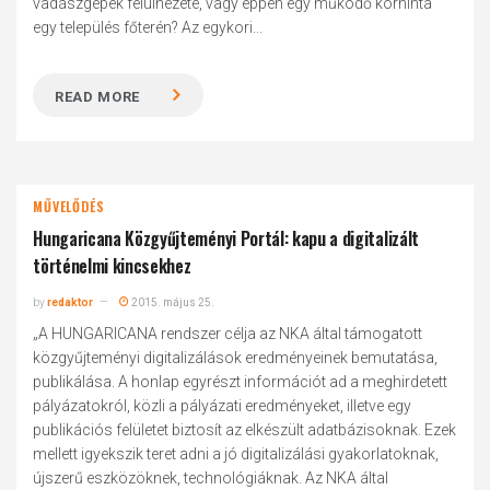
vadászgépek felülnézete, vagy éppen egy működő körhinta
egy település főterén? Az egykori...
READ MORE
MŰVELŐDÉS
Hungaricana Közgyűjteményi Portál: kapu a digitalizált
történelmi kincsekhez
by
redaktor
2015. május 25.
„A HUNGARICANA rendszer célja az NKA által támogatott
közgyűjteményi digitalizálások eredményeinek bemutatása,
publikálása. A honlap egyrészt információt ad a meghirdetett
pályázatokról, közli a pályázati eredményeket, illetve egy
publikációs felületet biztosít az elkészült adatbázisoknak. Ezek
mellett igyekszik teret adni a jó digitalizálási gyakorlatoknak,
újszerű eszközöknek, technológiáknak. Az NKA által