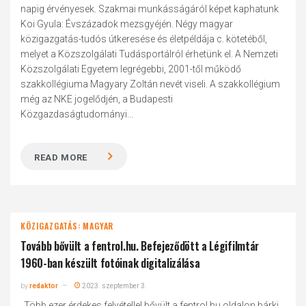
napig érvényesek. Szakmai munkásságáról képet kaphatunk
Koi Gyula: Évszázadok mezsgyéjén. Négy magyar
közigazgatás-tudós útkeresése és életpéldája c. kötetéből,
melyet a Közszolgálati Tudásportálról érhetünk el. A Nemzeti
Közszolgálati Egyetem legrégebbi, 2001-től működő
szakkollégiuma Magyary Zoltán nevét viseli. A szakkollégium
még az NKE jogelődjén, a Budapesti
Közgazdaságtudományi...
READ MORE
KÖZIGAZGATÁS: MAGYAR
Tovább bővült a fentrol.hu. Befejeződött a Légifilmtár
1960-ban készült fotóinak digitalizálása
by
redaktor
2023. szeptember 3.
„Több ezer érdekes felvétellel bővült a fentrol.hu oldalon bárki