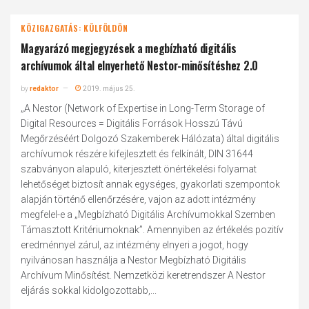
KÖZIGAZGATÁS: KÜLFÖLDÖN
Magyarázó megjegyzések a megbízható digitális
archívumok által elnyerhető Nestor-minősítéshez 2.0
by
redaktor
2019. május 25.
„A Nestor (Network of Expertise in Long-Term Storage of
Digital Resources = Digitális Források Hosszú Távú
Megőrzéséért Dolgozó Szakemberek Hálózata) által digitális
archívumok részére kifejlesztett és felkínált, DIN 31644
szabványon alapuló, kiterjesztett önértékelési folyamat
lehetőséget biztosít annak egységes, gyakorlati szempontok
alapján történő ellenőrzésére, vajon az adott intézmény
megfelel-e a „Megbízható Digitális Archívumokkal Szemben
Támasztott Kritériumoknak”. Amennyiben az értékelés pozitív
eredménnyel zárul, az intézmény elnyeri a jogot, hogy
nyilvánosan használja a Nestor Megbízható Digitális
Archívum Minősítést. Nemzetközi keretrendszer A Nestor
eljárás sokkal kidolgozottabb,...