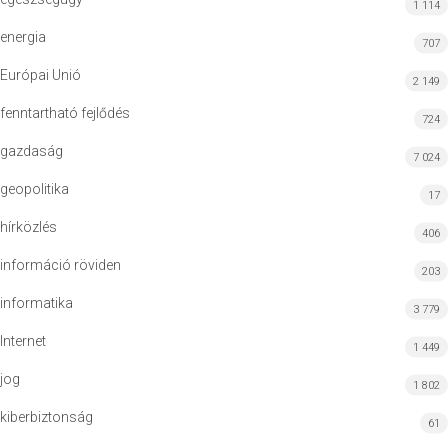
1 114
energia
707
Európai Unió
2 149
fenntartható fejlődés
724
gazdaság
7 024
geopolitika
17
hírközlés
406
információ röviden
203
informatika
3 779
Internet
1 449
jog
1 802
kiberbiztonság
61