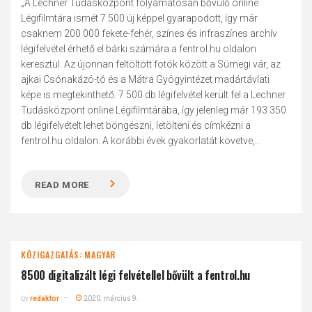
„A Lechner Tudásközpont folyamatosan bővülő online
Légifilmtára ismét 7 500 új képpel gyarapodott, így már
csaknem 200 000 fekete-fehér, színes és infraszínes archív
légifelvétel érhető el bárki számára a fentrol.hu oldalon
keresztül. Az újonnan feltöltött fotók között a Sümegi vár, az
ajkai Csónakázó-tó és a Mátra Gyógyintézet madártávlati
képe is megtekinthető. 7 500 db légifelvétel került fel a Lechner
Tudásközpont online Légifilmtárába, így jelenleg már 193 350
db légifelvételt lehet böngészni, letölteni és címkézni a
fentrol.hu oldalon. A korábbi évek gyakorlatát követve,...
READ MORE
KÖZIGAZGATÁS: MAGYAR
8500 digitalizált légi felvétellel bővült a fentrol.hu
by
redaktor
2020. március 9.