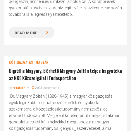
böngészni, letölteni és címkézni az oldalon. A korábbi évek
gyakorlatát követve, az archív légifelvételek szkennelése során
továbbra is a legveszélyeztetettebb...
READ MORE
KÖZIGAZGATÁS: MAGYAR
Digitális Magyary. Elérhető Magyary Zoltán teljes hagyatéka
az NKE Közszolgálati Tudásportálon
by
redaktor
2023. december 11.
„Dr. Magyary Zoltán (1888-1945) a magyar közigazgatás
egyik leginkább meghatározó elméleti és gyakorlati
szakembere, a közgazdaságtudomány nemzetközileg
elismert tudósa volt. Megjelent kötetei, tanulmányai, szakmai
gondolatai és kritikái, melyekkel megalapozta a magyar
közigazgatás tudományos igényű újjászervezését, a mai