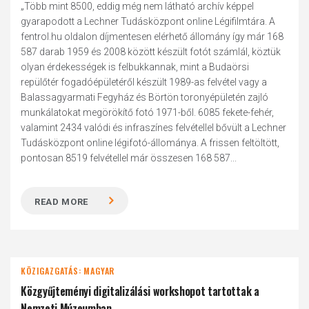
„Több mint 8500, eddig még nem látható archív képpel
gyarapodott a Lechner Tudásközpont online Légifilmtára. A
fentrol.hu oldalon díjmentesen elérhető állomány így már 168
587 darab 1959 és 2008 között készült fotót számlál, köztük
olyan érdekességek is felbukkannak, mint a Budaörsi
repülőtér fogadóépületéről készült 1989-as felvétel vagy a
Balassagyarmati Fegyház és Börtön toronyépületén zajló
munkálatokat megörökítő fotó 1971-ből. 6085 fekete-fehér,
valamint 2434 valódi és infraszínes felvétellel bővült a Lechner
Tudásközpont online légifotó-állománya. A frissen feltöltött,
pontosan 8519 felvétellel már összesen 168 587...
READ MORE
KÖZIGAZGATÁS: MAGYAR
Közgyűjteményi digitalizálási workshopot tartottak a
Nemzeti Múzeumban