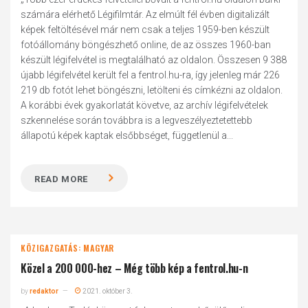
számára elérhető Légifilmtár. Az elmúlt fél évben digitalizált
képek feltöltésével már nem csak a teljes 1959-ben készült
fotóállomány böngészhető online, de az összes 1960-ban
készült légifelvétel is megtalálható az oldalon. Összesen 9 388
újabb légifelvétel került fel a fentrol.hu-ra, így jelenleg már 226
219 db fotót lehet böngészni, letölteni és címkézni az oldalon.
A korábbi évek gyakorlatát követve, az archív légifelvételek
szkennelése során továbbra is a legveszélyeztetettebb
állapotú képek kaptak elsőbbséget, függetlenül a...
READ MORE
KÖZIGAZGATÁS: MAGYAR
Közel a 200 000-hez – Még több kép a fentrol.hu-n
by
redaktor
2021. október 3.