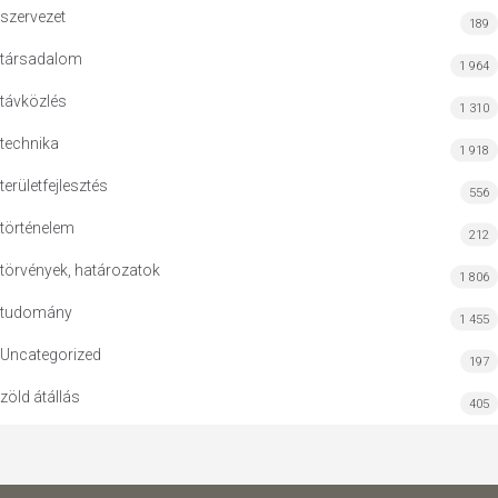
szervezet
189
társadalom
1 964
távközlés
1 310
technika
1 918
területfejlesztés
556
történelem
212
törvények, határozatok
1 806
tudomány
1 455
Uncategorized
197
zöld átállás
405