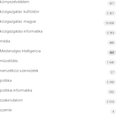
környezetvédelem
327
közigazgatás: külföldön
2 321
közigazgatás: magyar
10 659
közigazgatási informatika
5 783
média
488
Mesterséges Intelligencia
427
MI
művelődés
1 549
nemzetközi szervezetek
27
politika
2 340
politikai informatika
292
szakirodalom
2 510
szemle
4