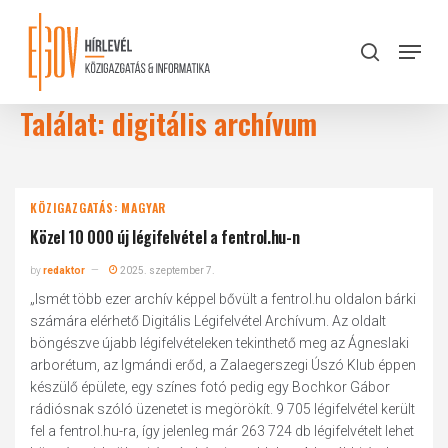
Skip
to
Menu
search
main
Close
content
Menu
Találat: digitális archívum
KÖZIGAZGATÁS: MAGYAR
Közel 10 000 új légifelvétel a fentrol.hu-n
by
redaktor
2025. szeptember 7.
„Ismét több ezer archív képpel bővült a fentrol.hu oldalon bárki
számára elérhető Digitális Légifelvétel Archívum. Az oldalt
böngészve újabb légifelvételeken tekinthető meg az Ágneslaki
arborétum, az Igmándi erőd, a Zalaegerszegi Úszó Klub éppen
készülő épülete, egy színes fotó pedig egy Bochkor Gábor
rádiósnak szóló üzenetet is megörökít. 9 705 légifelvétel került
fel a fentrol.hu-ra, így jelenleg már 263 724 db légifelvételt lehet