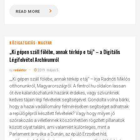
READ MORE
KÖZIGAZGATÁS: MAGYAR
„Ki gépen száll fölébe, annak térkép e táj” – a Digitális
Légifelvétel Archívumról
by
redaktor
2019. május 5.
„„Ki gépen száll fölébe, annak térkép e táj” – írja Radnóti Miklós
otthonunkról, Magyarországról. A fentrol.hu oldalon lassan
öt éve kalandozhatunk hazánk érdekes, vagy szívünknek
kedves tájain légi felvételek segítségével. Gondolta volna bárki,
hogy a hazai vadállomány felmérésében segítséget adhatnak
a repülőgépről készített felvételek? Vagy hogy milyen jó
szórakozás a véletlennek köszönhetően rögzített pillanatok
között olyat találni, ami valamiért különleges, mint a
Parlament árnyéka a Dunán, az épülő Erzsébet híd,