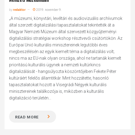
by
redaktor
2019. november 9.
„A múzeumi, könyvtári, levéltári és audiovizuális archívumok
által szerzett digitalizálási tapasztalatokat tekintették át a
Magyar Nemzeti Múzeum által szervezett közgyűjteményi
digitalizálási stratégiai workshop résztvevői csütörtökön. Az
Európai Unió kulturális minisztereinek legutóbbi éves
megbeszélésén az egyik kiemelt téma a digitalizálás volt;
nincs ma az EU-nak olyan országa, ahol ne tartanák kiemelt
prioritású kulturális ügynek a nemzeti kultúrkincs
digitalizálását - hangsúlyozta köszöntőjében Fekete Péter
kultúráért felelős államtitkár. Mint hozzátette, hasonló
tapasztalatokat hozott a Visegrádi Négyek kulturális
minisztereinek találkozója is, miközben a kulturális
digitalizáció területén...
READ MORE