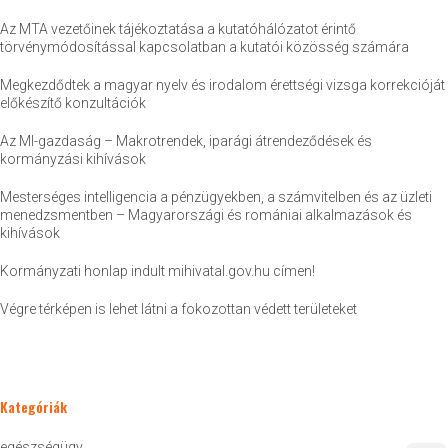
Az MTA vezetőinek tájékoztatása a kutatóhálózatot érintő
törvénymódosítással kapcsolatban a kutatói közösség számára
Megkezdődtek a magyar nyelv és irodalom érettségi vizsga korrekcióját
előkészítő konzultációk
Az MI-gazdaság – Makrotrendek, iparági átrendeződések és
kormányzási kihívások
Mesterséges intelligencia a pénzügyekben, a számvitelben és az üzleti
menedzsmentben – Magyarországi és romániai alkalmazások és
kihívások
Kormányzati honlap indult mihivatal.gov.hu címen!
Végre térképen is lehet látni a fokozottan védett területeket
Kategóriák
egészségügy