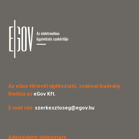
Az eGov Hírlevél tájékoztató, szakmai kiadvány.
Kiadója az
eGov Kft.
E-mail cím:
szerkesztoseg@egov.hu
Adatvédelmi tájékoztató