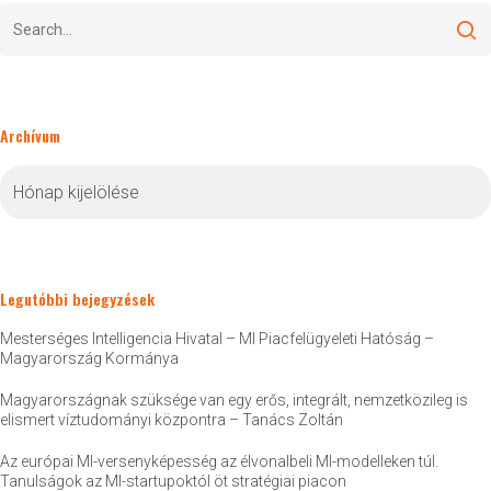
Archívum
Archívum
Legutóbbi bejegyzések
Mesterséges Intelligencia Hivatal – MI Piacfelügyeleti Hatóság –
Magyarország Kormánya
Magyarországnak szüksége van egy erős, integrált, nemzetközileg is
elismert víztudományi központra – Tanács Zoltán
Az európai MI-versenyképesség az élvonalbeli MI-modelleken túl.
Tanulságok az MI-startupoktól öt stratégiai piacon