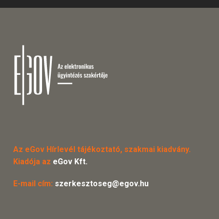
Az eGov Hírlevél tájékoztató, szakmai kiadvány.
Kiadója az
eGov Kft.
E-mail cím:
szerkesztoseg@egov.hu