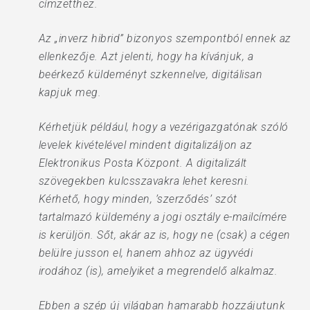
címzetthez.
Az „inverz hibrid” bizonyos szempontból ennek az
ellenkezője. Azt jelenti, hogy ha kívánjuk, a
beérkező küldeményt szkennelve, digitálisan
kapjuk meg.
Kérhetjük például, hogy a vezérigazgatónak szóló
levelek kivételével mindent digitalizáljon az
Elektronikus Posta Központ. A digitalizált
szövegekben kulcsszavakra lehet keresni.
Kérhető, hogy minden, ’szerződés’ szót
tartalmazó küldemény a jogi osztály e-mailcímére
is kerüljön. Sőt, akár az is, hogy ne (csak) a cégen
belülre jusson el, hanem ahhoz az ügyvédi
irodához (is), amelyiket a megrendelő alkalmaz.
Ebben a szép új világban hamarabb hozzájutunk