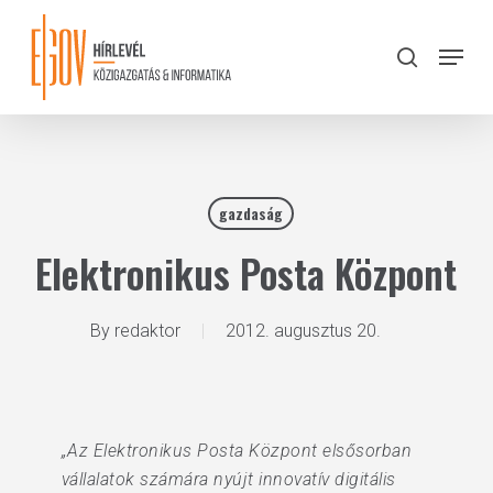
Skip
to
Menu
search
main
Close
content
Menu
gazdaság
Elektronikus Posta Központ
By
redaktor
2012. augusztus 20.
„Az Elektronikus Posta Központ elsősorban
vállalatok számára nyújt innovatív digitális