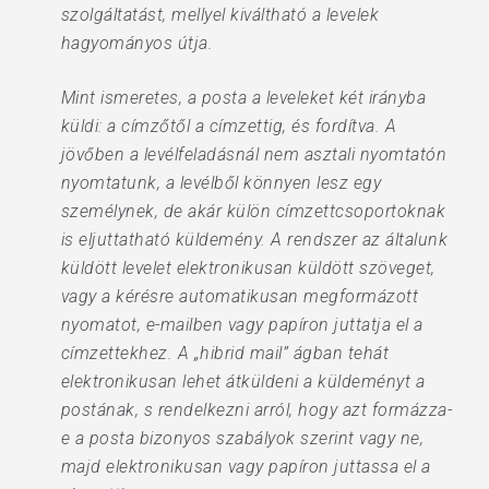
szolgáltatást, mellyel kiváltható a levelek
hagyományos útja.
​Mint ismeretes, a posta a leveleket két irányba
küldi: a címzőtől a címzettig, és fordítva. A
jövőben a levélfeladásnál nem asztali nyomtatón
nyomtatunk, a levélből könnyen lesz egy
személynek, de akár külön címzettcsoportoknak
is eljuttatható küldemény. A rendszer az általunk
küldött levelet elektronikusan küldött szöveget,
vagy a kérésre automatikusan megformázott
nyomatot, e-mailben vagy papíron juttatja el a
címzettekhez. A „hibrid mail” ágban tehát
elektronikusan lehet átküldeni a küldeményt a
postának, s rendelkezni arról, hogy azt formázza-
e a posta bizonyos szabályok szerint vagy ne,
majd elektronikusan vagy papíron juttassa el a