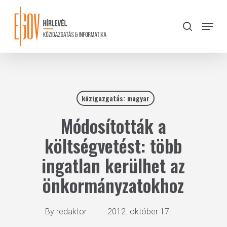
Skip
to
Menu
search
main
Close
content
Menu
közigazgatás: magyar
Módosították a
költségvetést: több
ingatlan kerülhet az
önkormányzatokhoz
By
redaktor
2012. október 17.