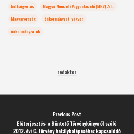
költségvetés
Magyar Nemzeti Vagyonkezelő (MNV) Zrt.
Magyarország
önkormányzati vagyon
önkormányzatok
redaktor
Previous Post
Előterjesztés: a Büntető Törvénykönyvről szóló
2012. évi C. törvény hatálybalépéséhez kapcsolódó