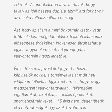
Zrt.-nek. Az indoklásban arra is utaltak, hogy
tavaly az idei összeg duplája, tízmilliárd forint volt
az e célra felhasználható összeg.
Azt, hogy az állam a helyi önkormányzatok vagy
többcélú kistérségi társulások feladatellátásának
elősegítése érdekében ingyenesen átruházhatja
egyes vagyonelemeinek tulajdonjogát, a
vagyontörvény teszi lehetővé.
Ékes József, a javaslatot jegyző fideszes
képviselők egyike, a törvényjavaslat múlt heti
vitájában felhívta a figyelmet arra is, hogy az így
megszerzett vagyontárgyakat – jellemzően
ingatlanokat, iskolákat, szociális épületeket,
sportlétesítményeket – 15 évig nem idegeníthetik
el a helyhatóságok, így azok továbbra is