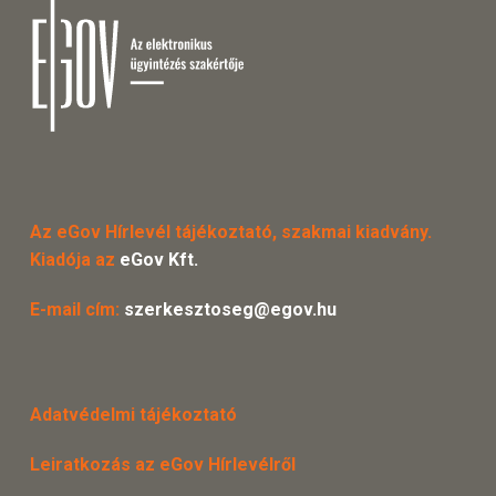
Az eGov Hírlevél tájékoztató, szakmai kiadvány.
Kiadója az
eGov Kft.
E-mail cím:
szerkesztoseg@egov.hu
Adatvédelmi tájékoztató
Leiratkozás az eGov Hírlevélről