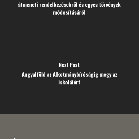
átmeneti rendelkezésekről és egyes törvények
módosításáról
Next Post
Angyalföld az Alkotmánybíróságig megy az
iskoláiért