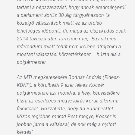
tartani a népszavazást, hogy annak eredményéről
a parlament április 30-áig tárgyalhasson (a
közelgő választások miatt ez az utolsó
lehetséges időpont), de maga az elszakadás csak
2014 tavasza után történne meg. Egy sikeres
referendum miatt tehát nem kellene átrajzolni a
mostani választási körzettérképet – húzta alá a
polgármester.
Az MTI megkeresésére Bodnár András (Fidesz-
KDNP), a körülbelül 9 ezer lelkes Kocsér
polgármestere azt mondta: a helyi képviselőkre
bízta az esetleges megyeváltás körüli dilemma
feloldását. Hozzátette, hogy ha Budapesttel
közös régióban marad Pest megye, Kocsér is
jobban járna a váltással, de sok még a nyitott
kérdés”