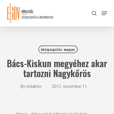
Skip
to
Menu
search
main
Close
content
Menu
közigazgatás: magyar
Bács-Kiskun megyéhez akar
tartozni Nagykőrös
By
redaktor
2012. november 11.