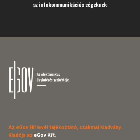
az infokommunikációs cégeknek
Az eGov Hírlevél tájékoztató, szakmai kiadvány.
Kiadója az
eGov Kft.