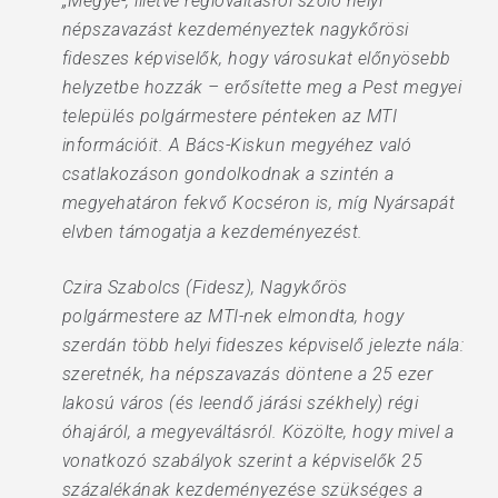
„Megye-, illetve régióváltásról szóló helyi
népszavazást kezdeményeztek nagykőrösi
fideszes képviselők, hogy városukat előnyösebb
helyzetbe hozzák – erősítette meg a Pest megyei
település polgármestere pénteken az MTI
információit. A Bács-Kiskun megyéhez való
csatlakozáson gondolkodnak a szintén a
megyehatáron fekvő Kocséron is, míg Nyársapát
elvben támogatja a kezdeményezést.
Czira Szabolcs (Fidesz), Nagykőrös
polgármestere az MTI-nek elmondta, hogy
szerdán több helyi fideszes képviselő jelezte nála:
szeretnék, ha népszavazás döntene a 25 ezer
lakosú város (és leendő járási székhely) régi
óhajáról, a megyeváltásról. Közölte, hogy mivel a
vonatkozó szabályok szerint a képviselők 25
százalékának kezdeményezése szükséges a