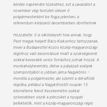
kérdés napirendre tűzéséhez, ezt a javaslatot a
november végi testületi ülésen ő
polgármesterként be fogja jelenteni, a
referendum kiírásáról decemberben dönthetnek.
Hozzátette: ő is elkötelezett híve annak, hogy
Pest megye helyett Bács-Kiskunhoz tartozzanak,
mivel a Budapesttel közös közép-magyarországi
régióhoz való besorolásuk miatt a szükségesnél
sokkal kevesebb uniós forráshoz jutnak hozzá. A
munkahelyteremtés, illetve a pályázati esélyek
szempontjából is jobban járna Nagykőrös –
mondta a polgármester, aki szerint a dél-alföldi
régióba, például a Nagykőröstől csupán 15
kilométerre fekvő Kecskemétre sokkal
szívesebben viszik a pénzüket a nyugati
befektetők, mint a közép-magyarországi régió