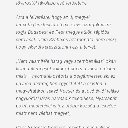
fővárostól távolabb eső területeire.
Arra a felvetésre, hogy az új megyei
területfejlesztési stratégia eleve szorgalmazni
fogja Budapest és Pest megye külön régióba
sorolását, Czira Szabolcs azt mondta: nem hiszi,
hogy sikerül keresztülvinni ezt a tervet.
„Nem valamiféle harag vagy szembenállás” okán
kívánunk megyét váltani, hanem a város érdekei
miatt – nyomatékosította a polgármester, aki ez
ügyben nemrégiben egyeztetett a szintén a
megyehatáron fekvő Kocsér és a jövő évtől felálló
nagykőrösi járás harmadik települése, Nyársapát
polgármesterével is (ez utóbbi község a fekvése
miatt nem válthat megyét).
Czira Szabolcs kiemelte: mielőbb meg kellene