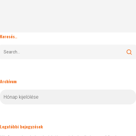
Keresés..
Archívum
Archívum
Legutóbbi bejegyzések