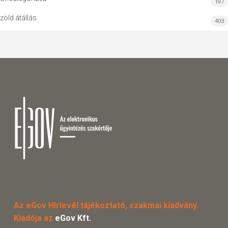
197
zöld átállás
403
Az eGov Hírlevél tájékoztató, szakmai kiadvány.
Kiadója az
eGov Kft.