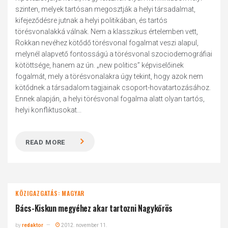
szinten, melyek tartósan megosztják a helyi társadalmat,
kifejeződésre jutnak a helyi politikában, és tartós
törésvonalakká válnak. Nem a klasszikus értelemben vett,
Rokkan nevéhez kötődő törésvonal fogalmat veszi alapul,
melynél alapvető fontosságú a törésvonal szociodemográfiai
kötöttsége, hanem az ún. „new politics” képviselőinek
fogalmát, mely a törésvonalakra úgy tekint, hogy azok nem
kötődnek a társadalom tagjainak csoport-hovatartozásához.
Ennek alapján, a helyi törésvonal fogalma alatt olyan tartós,
helyi konfliktusokat...
READ MORE
KÖZIGAZGATÁS: MAGYAR
Bács-Kiskun megyéhez akar tartozni Nagykőrös
by
redaktor
2012. november 11.