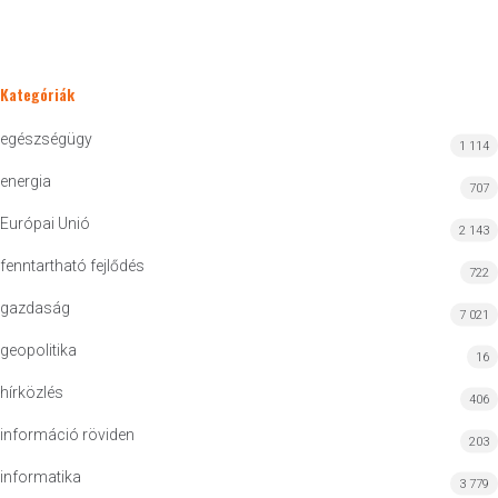
Kategóriák
egészségügy
1 114
energia
707
Európai Unió
2 143
fenntartható fejlődés
722
gazdaság
7 021
geopolitika
16
hírközlés
406
információ röviden
203
informatika
3 779