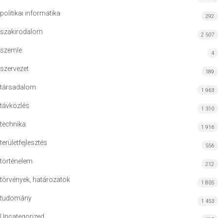
politikai informatika
292
szakirodalom
2 507
szemle
4
szervezet
189
társadalom
1 963
távközlés
1 310
technika
1 916
területfejlesztés
556
történelem
212
törvények, határozatok
1 805
tudomány
1 453
Uncategorized