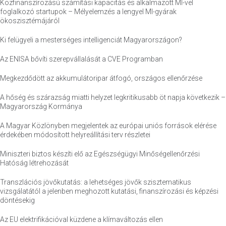
Közfinanszírozású számítási kapacitás és alkalmazott MI-vel
foglalkozó startupok – Mélyelemzés a lengyel MI-gyárak
ökoszisztémájáról
Ki felügyeli a mesterséges intelligenciát Magyarországon?
Az ENISA bővíti szerepvállalását a CVE Programban
Megkezdődött az akkumulátoripar átfogó, országos ellenőrzése
A hőség és szárazság miatti helyzet legkritikusabb öt napja következik –
Magyarország Kormánya
A Magyar Közlönyben megjelentek az európai uniós források elérése
érdekében módosított helyreállítási terv részletei
Miniszteri biztos készíti elő az Egészségügyi Minőségellenőrzési
Hatóság létrehozását
Transzlációs jövőkutatás: a lehetséges jövők szisztematikus
vizsgálatától a jelenben meghozott kutatási, finanszírozási és képzési
döntésekig
Az EU elektrifikációval küzdene a klímaváltozás ellen