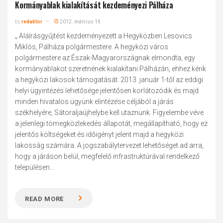
Kormányablak kialakítását kezdeményezi Pálháza
by
redaktor
2012. március 14.
„ Aláírásgyűjtést kezdeményezett a Hegyközben Lesovics
Miklós, Pálháza polgármestere. A hegyközi város
polgármestere az Észak-Magyarországnak elmondta, egy
kormányablakot szeretnének kialakítani Pálházán, ehhez kérik
a hegyközi lakosok támogatását. 2013. január 1-től az eddigi
helyi ügyintézés lehetősége jelentősen korlátozódik és majd
minden hivatalos ügyünk elintézése céljából a járás
székhelyére, Sátoraljaújhelybe kell utaznunk. Figyelembe véve
a jelenlegi tömegközlekedés állapotát, megállapítható, hogy ez
jelentős költségeket és időigényt jelent majd a hegyközi
lakosság számára. A jogszabálytervezet lehetőséget ad arra,
hogy a járáson belül, megfelelő infrastruktúrával rendelkező
településen...
READ MORE