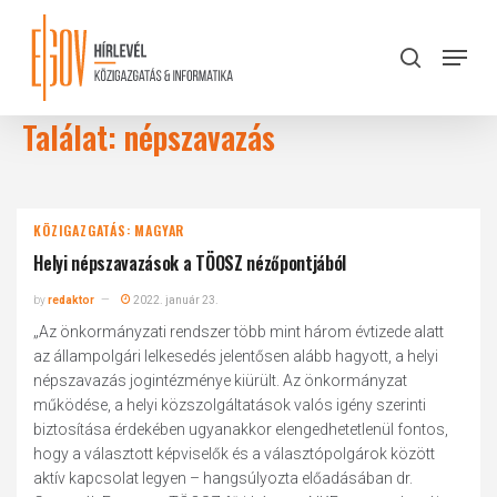
Skip
to
Menu
search
main
Close
content
Menu
Találat: népszavazás
KÖZIGAZGATÁS: MAGYAR
Helyi népszavazások a TÖOSZ nézőpontjából
by
redaktor
2022. január 23.
„Az önkormányzati rendszer több mint három évtizede alatt
az állampolgári lelkesedés jelentősen alább hagyott, a helyi
népszavazás jogintézménye kiürült. Az önkormányzat
működése, a helyi közszolgáltatások valós igény szerinti
biztosítása érdekében ugyanakkor elengedhetetlenül fontos,
hogy a választott képviselők és a választópolgárok között
aktív kapcsolat legyen – hangsúlyozta előadásában dr.