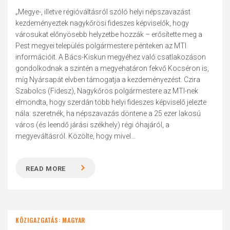
„Megye-, illetve régióváltásról szóló helyi népszavazást
kezdeményeztek nagykőrösi fideszes képviselők, hogy
városukat előnyösebb helyzetbe hozzák – erősítette meg a
Pest megyei település polgármestere pénteken az MTI
információit. A Bács-Kiskun megyéhez való csatlakozáson
gondolkodnak a szintén a megyehatáron fekvő Kocséron is,
míg Nyársapát elvben támogatja a kezdeményezést. Czira
Szabolcs (Fidesz), Nagykőrös polgármestere az MTI-nek
elmondta, hogy szerdán több helyi fideszes képviselő jelezte
nála: szeretnék, ha népszavazás döntene a 25 ezer lakosú
város (és leendő járási székhely) régi óhajáról, a
megyeváltásról. Közölte, hogy mivel...
READ MORE
KÖZIGAZGATÁS: MAGYAR