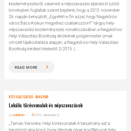
kezdeményezésről, valamint a népszavazási eljárásról szóló
törvényben foglaltak szerint bejelenti, hogy a 2015. november
26. napján benyújtott, „Egyetért-e Ön azzal, hogy Nagykőrös
város Bács-Kiskun megyéhez csatlakozzon?” tárgyú helyi
népszavazási kezdeményezés vonatkozásában a Nagykőrösi
Helyi Választási Bizottság elnökének polgármester úrnak
címzett tájékoztatása alapján, a Nagykőrösi Helyi Választási
Bizottság kérdést hitelesítő 2/2015. (...
READ MORE
KÖZIGAZGATÁS: MAGYAR
Lokális törésvonalak és népszavazások
by
redaktor
2012. december 3.
„Tamás Veronika: Helyi törésvonalak A tanulmány azt a
hipotézist járja körül, hogy léteznek olyan konfliktusok helyi