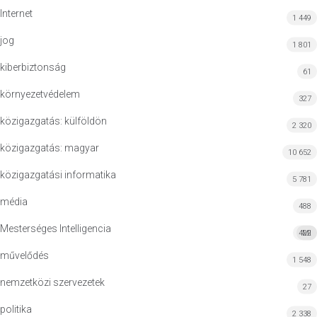
Internet
1 449
jog
1 801
kiberbiztonság
61
környezetvédelem
327
közigazgatás: külföldön
2 320
közigazgatás: magyar
10 652
közigazgatási informatika
5 781
média
488
Mesterséges Intelligencia
422
MI
művelődés
1 548
nemzetközi szervezetek
27
politika
2 338