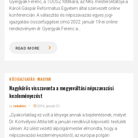
Gyergyák Ferenc, a TÖOSZ főtitkára, az NKE mesteroktatója a
Károli Gáspár Református Egyetem által szervezett online
konferencián. A választás és népszavazás egyes jogi-
igazgatási összefüggései című 2022. január 19-ei online
rendezvényen dr. Gyergyák Ferenc a...
READ MORE
KÖZIGAZGATÁS: MAGYAR
Nagykőrös visszavonta a megyeváltási népszavazási
kezdeményezést
by
redaktor
2016. január 31.
„Gyakorlatilag ez volt a lényege annak a bejelentésnek, melyet
Dr. Körtvélyesi Attila tett a januári rendkívüli képviselő- testületi
ülésen. Az ülést vezető alpolgármester elmondta, hogy a
népszavazási kezdeményezésről, az európai polgári