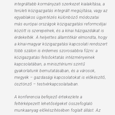
integráltabb kormányzati szerkezet kialakítása, a
területi közigazgatás integrált megújítása, vagy az
egyablakos ügyintézés különböző módozatai
más európai országok közigazgatási reformcéljai
között is szerepelnek, és a kínai házigazdákat is
érdekelték. A helyettes államtitkár elmondta, hogy
a kínai-magyar közigazgatási kapcsolati rendszert
több szálon is érdemes szorosabbra fűzni: a
közigazgatási felsőoktatás intézményeinek
kapcsolatában, a minisztériumi szintű
gyakorlatunk bemutatásában, és a városok,
megyék – gazdasági kapcsolatokat is előkészítő,
ösztönző – testvérkapcsolataiban.
A konferencia befejező értekezlete a
feltérképezett lehetőségeket összefoglaló
munkaanyag előkészítésében foglalt állást. Az