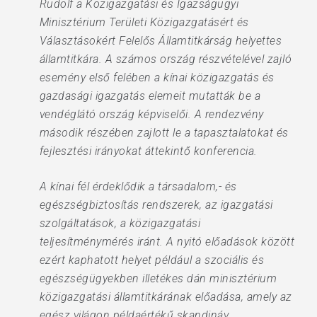
Rudolf a Közigazgatási és Igazságügyi
Minisztérium Területi Közigazgatásért és
Választásokért Felelős Államtitkárság helyettes
államtitkára. A számos ország részvételével zajló
esemény első felében a kínai közigazgatás és
gazdasági igazgatás elemeit mutatták be a
vendéglátó ország képviselői. A rendezvény
második részében zajlott le a tapasztalatokat és
fejlesztési irányokat áttekintő konferencia.
A kínai fél érdeklődik a társadalom,- és
egészségbiztosítás rendszerek, az igazgatási
szolgáltatások, a közigazgatási
teljesítménymérés iránt. A nyitó előadások között
ezért kaphatott helyet például a szociális és
egészségügyekben illetékes dán minisztérium
közigazgatási államtitkárának előadása, amely az
egész világon példaértékű skandináv