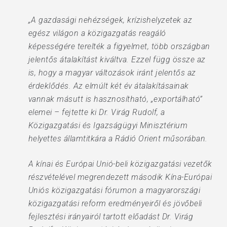
„A gazdasági nehézségek, krízishelyzetek az
egész világon a közigazgatás reagáló
képességére terelték a figyelmet, több országban
jelentős átalakítást kiváltva. Ezzel függ össze az
is, hogy a magyar változások iránt jelentős az
érdeklődés. Az elmúlt két év átalakításainak
vannak másutt is hasznosítható, „exportálható”
elemei – fejtette ki Dr. Virág Rudolf, a
Közigazgatási és Igazságügyi Minisztérium
helyettes államtitkára a Rádió Orient műsorában.
A kínai és Európai Unió-beli közigazgatási vezetők
részvételével megrendezett második Kína-Európai
Uniós közigazgatási fórumon a magyarországi
közigazgatási reform eredményeiről és jövőbeli
fejlesztési irányairól tartott előadást Dr. Virág