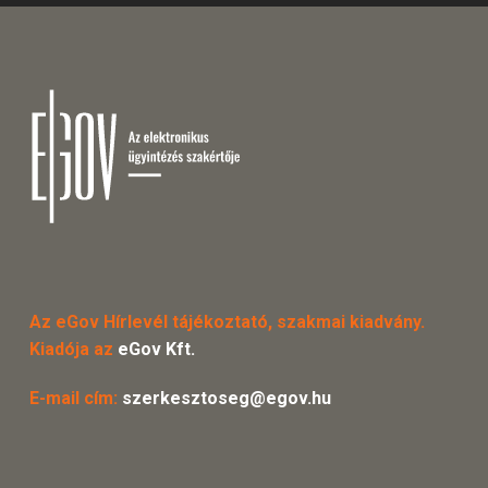
Az eGov Hírlevél tájékoztató, szakmai kiadvány.
Kiadója az
eGov Kft.
E-mail cím:
szerkesztoseg@egov.hu