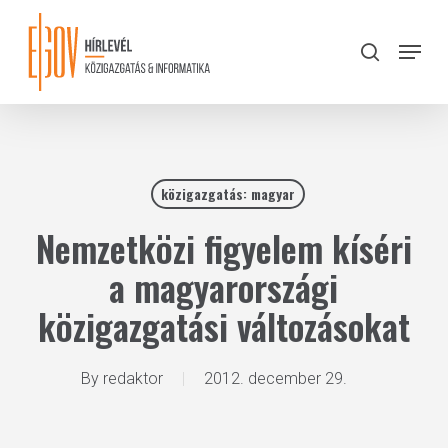
Skip
to
Menu
search
main
Close
content
Menu
közigazgatás: magyar
Nemzetközi figyelem kíséri
a magyarországi
közigazgatási változásokat
By
redaktor
2012. december 29.