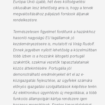
Európai Unió újabb, hét éves költségvetési
ciklusában lesz lehetőség arra is, hogy a tervek
megvalósításához pályázati források álljanak
rendelkezésre.
Természetesen figyelmet fordítunk a hazánkhoz
hasonló nagyságú EU tagállamok jó
kezdeményezéseire is, mutatott rá Virág Rudolf.
Ennek jegyében nyílott lehetőség a közelmúltban
több ízben is a hozzánk látogató portugál
szakértők, szakmai vezetők tapasztalatainak
közös áttekintésére. Portugália jól
demonstrálható eredményeket ért el az e-
közigazgatás fejlesztése, az ügyfelek számára
előnyös igazgatási szolgáltatások kiépítése terén.
Az elektronikus ügyintézés új megoldásai, a több
funkciós állampolgári kártya rendszere igen
hasznos megoldások. Fontos tapasztalatokat