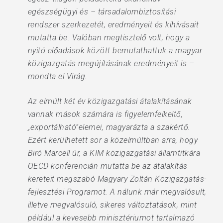
egészségügyi és – társadalombiztosítási
rendszer szerkezetét, eredményeit és kihívásait
mutatta be. Valóban megtisztelő volt, hogy a
nyitó előadások között bemutathattuk a magyar
közigazgatás megújításának eredményeit is –
mondta el Virág.
Az elmúlt két év közigazgatási átalakításának
vannak mások számára is figyelemfelkeltő,
„exportálható”elemei, magyarázta a szakértő.
Ezért kerülhetett sor a közelmúltban arra, hogy
Biró Marcell úr, a KIM közigazgatási államtitkára
OECD konferencián mutatta be az átalakítás
kereteit megszabó Magyary Zoltán Közigazgatás-
fejlesztési Programot. A nálunk már megvalósult,
illetve megvalósuló, sikeres változtatások, mint
például a kevesebb minisztériumot tartalmazó