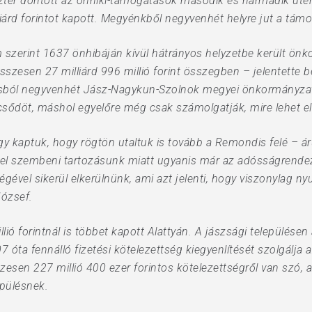
zter döntött az önhiki-támogatások második és harmadik ütem
iárd forintot kapott. Megyénkből negyvenhét helyre jut a tám
 szerint 1637 önhibáján kívül hátrányos helyzetbe került ön
szesen 27 milliárd 996 millió forint összegben – jelentette 
sból negyvenhét Jász-Nagykun-Szolnok megyei önkormányzat 
a csődöt, máshol egyelőre még csak számolgatják, mire lehet e
úgy kaptuk, hogy rögtön utaltuk is tovább a Remondis felé – ár
gel szembeni tartozásunk miatt ugyanis már az adósságrendez
ségével sikerül elkerülnünk, ami azt jelenti, hogy viszonylag 
József.
ió forintnál is többet kapott Alattyán. A jászsági település
óta fennálló fizetési kötelezettség kiegyenlítését szolgálja
esen 227 millió 400 ezer forintos kötelezettségről van szó, 
epülésnek.