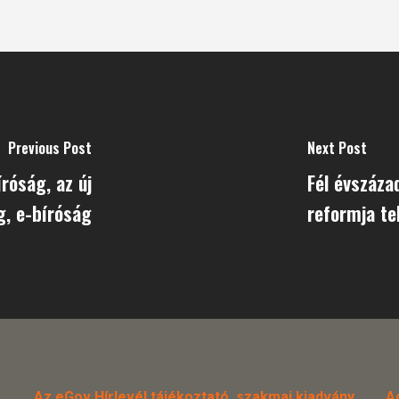
Previous Post
Next Post
róság, az új
Fél évszáza
g, e-bíróság
reformja te
Az eGov Hírlevél tájékoztató, szakmai kiadvány.
A