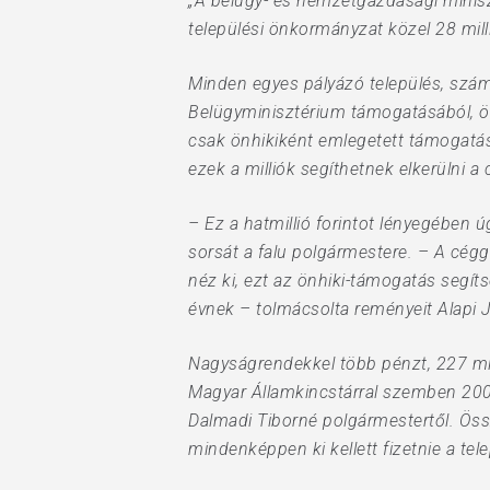
„A belügy- és nemzetgazdasági minis
települési önkormányzat közel 28 mill
Hit enter to search or ESC to close
Minden egyes pályázó település, szám
Belügyminisztérium támogatásából, ös
csak önhikiként emlegetett támogatá
ezek a milliók segíthetnek elkerülni 
– Ez a hatmillió forintot lényegében 
sorsát a falu polgármestere. – A cég
néz ki, ezt az önhiki-támogatás segít
évnek – tolmácsolta reményeit Alapi 
Nagyságrendekkel több pénzt, 227 mill
Magyar Államkincstárral szemben 2007 
Dalmadi Tiborné polgármestertől. Össz
mindenképpen ki kellett fizetnie a tel