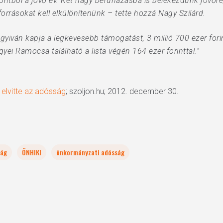
tból a jövő év. Két nagy beruházásba is belekezdünk jövőre,
orrásokat kell elkülönítenünk – tette hozzá Nagy Szilárd.
yiván kapja a legkevesebb támogatást, 3 millió 700 ezer fori
ei Ramocsa található a lista végén 164 ezer forinttal.”
 elvitte az adósság
; szoljon.hu; 2012. december 30.
zág
ÖNHIKI
önkormányzati adósság