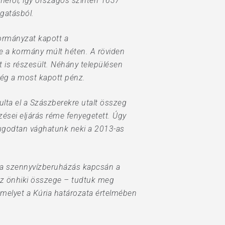
éről, így országos szinten 1637
ogatásból.
kormányzat kapott a
be a kormány múlt héten. A röviden
is részesült. Néhány településen
lég a most kapott pénz.
ulta el a Szászberekre utalt összeg
ései eljárás réme fenyegetett. Úgy
nyugodtan vághatunk neki a 2013-as
en a szennyvízberuházás kapcsán a
 az önhiki összege – tudtuk meg
amelyet a Kúria határozata értelmében