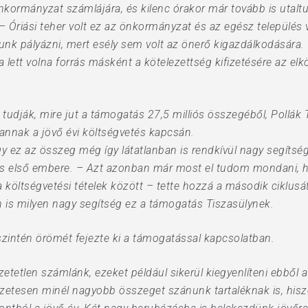
kormányzat számlájára, és kilenc órakor már tovább is utaltu
 – Óriási teher volt ez az önkormányzat és az egész település
unk pályázni, mert esély sem volt az önerő kigazdálkodására. 
ha lett volna forrás másként a kötelezettség kifizetésére az 
dják, mire jut a támogatás 27,5 milliós összegéből, Pollák 
nnak a jövő évi költségvetés kapcsán.
 ez az összeg még így látatlanban is rendkívül nagy segíts
lés első embere. – Azt azonban már most el tudom mondani,
 költségvetési tételek között – tette hozzá a második ciklusát
n is milyen nagy segítség ez a támogatás Tiszasülynek.
szintén örömét fejezte ki a támogatással kapcsolatban.
etetlen számlánk, ezeket például sikerül kiegyenlíteni ebből 
észetesen minél nagyobb összeget szánunk tartaléknak is, his