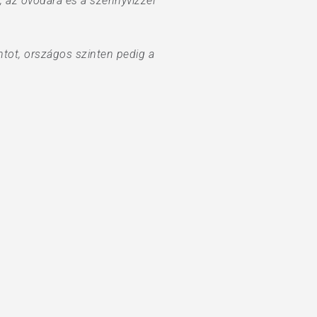
 az óvodára és a szennyvízzel
ntot, országos szinten pedig a