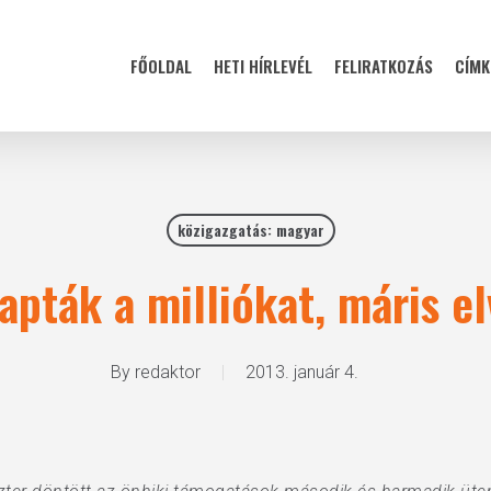
FŐOLDAL
HETI HÍRLEVÉL
FELIRATKOZÁS
CÍMK
közigazgatás: magyar
ták a milliókat, máris el
By
redaktor
2013. január 4.