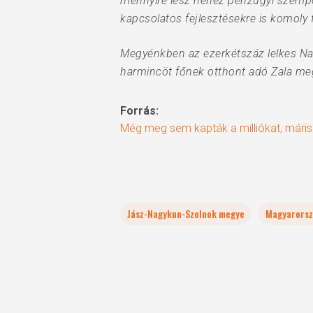
mennyire lesz nehéz pénzügyi szempon
kapcsolatos fejlesztésekre is komoly f
Megyénkben az ezerkétszáz lelkes Nag
harmincöt főnek otthont adó Zala megy
Forrás:
Még meg sem kapták a milliókat, máris
Jász-Nagykun-Szolnok megye
Magyarors