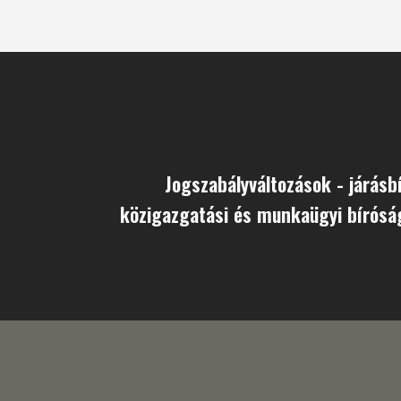
Jogszabályváltozások - járásbí
közigazgatási és munkaügyi bírósá