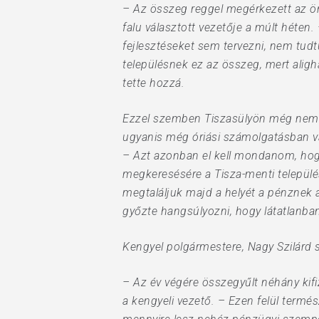
– Az összeg reggel megérkezett az ön
falu választott vezetője a múlt héten.
fejlesztéseket sem tervezni, nem tudt
településnek ez az összeg, mert alig
tette hozzá.
Ezzel szemben Tiszasülyön még nem tu
ugyanis még óriási számolgatásban va
– Azt azonban el kell mondanom, hogy
megkeresésére a Tisza-menti telepü
megtaláljuk majd a helyét a pénznek a
győzte hangsúlyozni, hogy látatlanba
Kengyel polgármestere, Nagy Szilárd 
– Az év végére összegyűlt néhány kifiz
a kengyeli vezető. – Ezen felül term