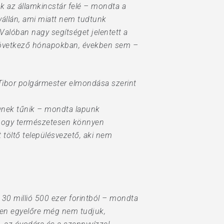
k az államkincstár felé – mondta a
 vállán, ami miatt nem tudtunk
Valóban nagy segítséget jelentett a
elkövetkező hónapokban, években sem –
Tibor polgármester elmondása szerint
égnek tűnik – mondta lapunk
 hogy természetesen könnyen
 töltő településvezető, aki nem
a 30 millió 500 ezer forintból – mondta
zen egyelőre még nem tudjuk,