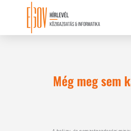
Skip
to
main
content
Még meg sem kap