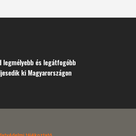
d legmélyebb és legátfogóbb
ljesedik ki Magyarországon
datvédelmi tájékoztató