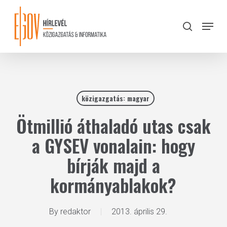
Skip
to
Menu
search
main
Close
content
Menu
közigazgatás: magyar
Ötmillió áthaladó utas csak
a GYSEV vonalain: hogy
bírják majd a
kormányablakok?
By
redaktor
2013. április 29.