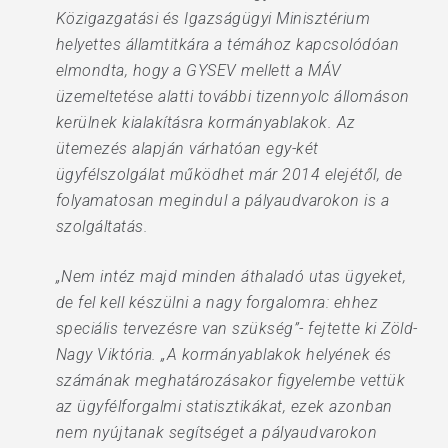
Közigazgatási és Igazságügyi Minisztérium
helyettes államtitkára a témához kapcsolódóan
elmondta, hogy a GYSEV mellett a MÁV
üzemeltetése alatti további tizennyolc állomáson
kerülnek kialakításra kormányablakok. Az
ütemezés alapján várhatóan egy-két
ügyfélszolgálat működhet már 2014 elejétől, de
folyamatosan megindul a pályaudvarokon is a
szolgáltatás.
„Nem intéz majd minden áthaladó utas ügyeket,
de fel kell készülni a nagy forgalomra: ehhez
speciális tervezésre van szükség”- fejtette ki Zöld-
Nagy Viktória. „A kormányablakok helyének és
számának meghatározásakor figyelembe vettük
az ügyfélforgalmi statisztikákat, ezek azonban
nem nyújtanak segítséget a pályaudvarokon