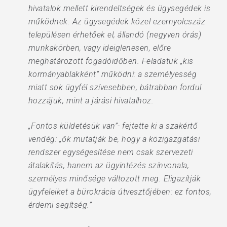
hivatalok mellett kirendeltségek és ügysegédek is
működnek. Az ügysegédek közel ezernyolcszáz
településen érhetőek el, állandó (negyven órás)
munkakörben, vagy ideiglenesen, előre
meghatározott fogadóidőben. Feladatuk „kis
kormányablakként” működni: a személyesség
miatt sok ügyfél szívesebben, bátrabban fordul
hozzájuk, mint a járási hivatalhoz.
„Fontos küldetésük van”- fejtette ki a szakértő
vendég: „ők mutatják be, hogy a közigazgatási
rendszer egységesítése nem csak szervezeti
átalakítás, hanem az ügyintézés színvonala,
személyes minősége változott meg. Eligazítják
ügyfeleiket a bürokrácia útvesztőjében: ez fontos,
érdemi segítség.”