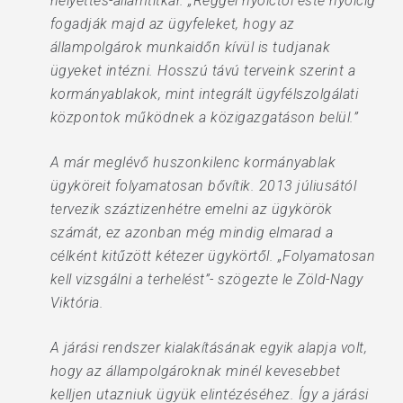
helyettes-államtitkár. „Reggel nyolctól este nyolcig
fogadják majd az ügyfeleket, hogy az
állampolgárok munkaidőn kívül is tudjanak
ügyeket intézni. Hosszú távú terveink szerint a
kormányablakok, mint integrált ügyfélszolgálati
központok működnek a közigazgatáson belül.”
A már meglévő huszonkilenc kormányablak
ügyköreit folyamatosan bővítik. 2013 júliusától
tervezik száztizenhétre emelni az ügykörök
számát, ez azonban még mindig elmarad a
célként kitűzött kétezer ügykörtől. „Folyamatosan
kell vizsgálni a terhelést”- szögezte le Zöld-Nagy
Viktória.
A járási rendszer kialakításának egyik alapja volt,
hogy az állampolgároknak minél kevesebbet
kelljen utazniuk ügyük elintézéséhez. Így a járási