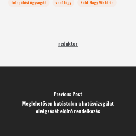
települési ügysegéd
vasútügy
Zöld-Nagy Viktória
redaktor
Previous Post
Meglehetősen hatástalan a hatásvizsgálat
elvégzését előíró rendelkezés