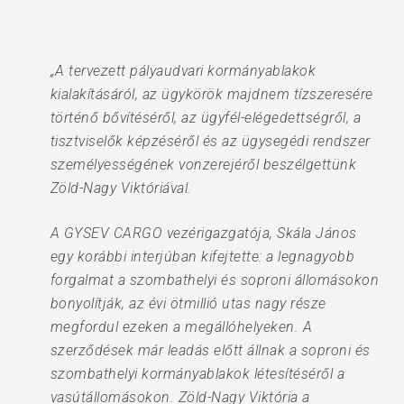
„A tervezett pályaudvari kormányablakok
kialakításáról, az ügykörök majdnem tízszeresére
történő bővítéséről, az ügyfél-elégedettségről, a
tisztviselők képzéséről és az ügysegédi rendszer
személyességének vonzerejéről beszélgettünk
Zöld-Nagy Viktóriával.
A GYSEV CARGO vezérigazgatója, Skála János
egy korábbi interjúban kifejtette: a legnagyobb
forgalmat a szombathelyi és soproni állomásokon
bonyolítják, az évi ötmillió utas nagy része
megfordul ezeken a megállóhelyeken. A
szerződések már leadás előtt állnak a soproni és
szombathelyi kormányablakok létesítéséről a
vasútállomásokon. Zöld-Nagy Viktória a