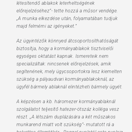
létesítendő ablakok leterheltségének
előrejelzéséhez”- tette hozzá a műsor vendége.
„A munka elkezdése után, folyamatában tudjuk
majd felmérni az igényeket.”
Az ügyintézők könnyed átcsoportosíthatóságát
biztosítja, hogy a kormányablakok tisztviselői
egységes oktatást kapnak. Ismereteik nem
specializáltak: nincsenek előrejelzések, amik
segítenének, mely ügycsoportokra lesz kiemelten
szükség a pályaudvari kormányablakoknál, az
ügyfél bármely ablaknál elintézheti bármely ügyét.
A képzésen a kb. háromezer kormányablaknál
szolgálatot teljesítő hatezer-ötszáz kolléga vesz
részt. „A létszám duplázására a két műszakos
munkarend miatt volt szükség”- mutatott rá a