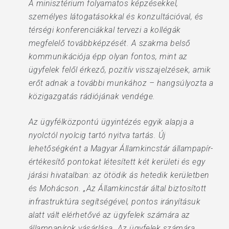
A minisztérium folyamatos képzésekkel,
személyes látogatásokkal és konzultációval, és
térségi konferenciákkal tervezi a kollégák
megfelelő továbbképzését. A szakma belső
kommunikációja épp olyan fontos, mint az
ügyfelek felől érkező, pozitív visszajelzések, amik
erőt adnak a további munkához – hangsúlyozta a
közigazgatás rádiójának vendége.
Az ügyfélközpontú ügyintézés egyik alapja a
nyolctól nyolcig tartó nyitva tartás. Új
lehetőségként a Magyar Államkincstár állampapír-
értékesítő pontokat létesített két kerületi és egy
járási hivatalban: az ötödik ás hetedik kerületben
és Mohácson. „Az Államkincstár által biztosított
infrastruktúra segítségével, pontos irányításuk
alatt vált elérhetővé az ügyfelek számára az
állampapírok vásárlása. Az ügyfelek számára