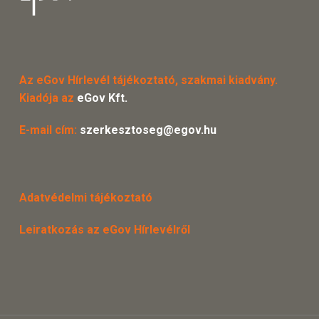
Az eGov Hírlevél tájékoztató, szakmai kiadvány.
Kiadója az
eGov Kft.
E-mail cím:
szerkesztoseg@egov.hu
Adatvédelmi tájékoztató
Leiratkozás az eGov Hírlevélről