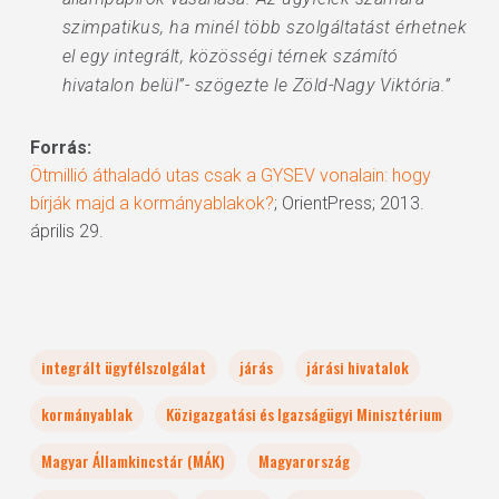
szimpatikus, ha minél több szolgáltatást érhetnek
el egy integrált, közösségi térnek számító
hivatalon belül”- szögezte le Zöld-Nagy Viktória.”
Forrás:
Ötmillió áthaladó utas csak a GYSEV vonalain: hogy
bírják majd a kormányablakok?
; OrientPress; 2013.
április 29.
integrált ügyfélszolgálat
járás
járási hivatalok
kormányablak
Közigazgatási és Igazságügyi Minisztérium
Magyar Államkincstár (MÁK)
Magyarország