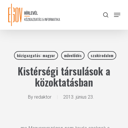
Skip
to
Menu
search
main
Close
content
Menu
közigazgatás: magyar
művelődés
szakirodalom
Kistérségi társulások a
közoktatásban
By
redaktor
2013. június 23.