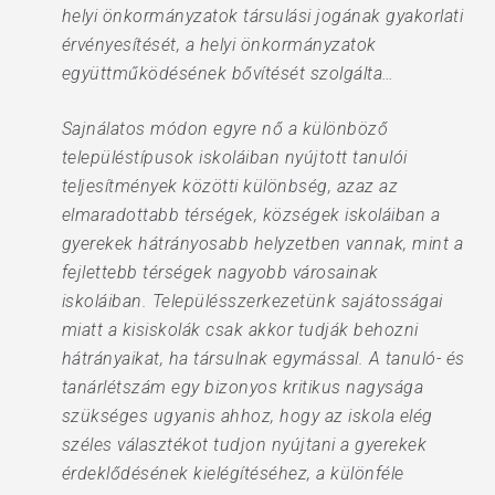
helyi önkormányzatok társulási jogának gyakorlati
érvényesítését, a helyi önkormányzatok
együttműködésének bővítését szolgálta…
Sajnálatos módon egyre nő a különböző
településtípusok iskoláiban nyújtott tanulói
teljesítmények közötti különbség, azaz az
elmaradottabb térségek, községek iskoláiban a
gyerekek hátrányosabb helyzetben vannak, mint a
fejlettebb térségek nagyobb városainak
iskoláiban. Településszerkezetünk sajátosságai
miatt a kisiskolák csak akkor tudják behozni
hátrányaikat, ha társulnak egymással. A tanuló- és
tanárlétszám egy bizonyos kritikus nagysága
szükséges ugyanis ahhoz, hogy az iskola elég
széles választékot tudjon nyújtani a gyerekek
érdeklődésének kielégítéséhez, a különféle