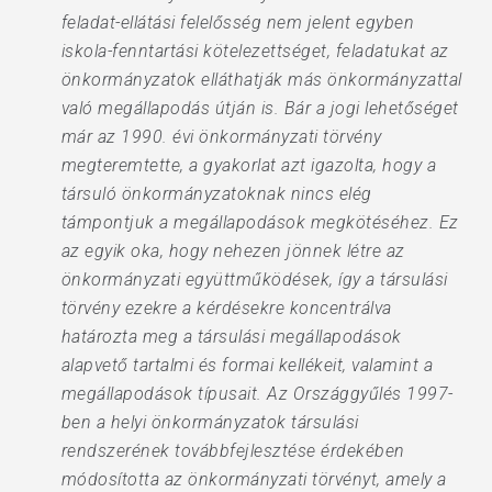
feladat-ellátási felelősség nem jelent egyben
iskola-fenntartási kötelezettséget, feladatukat az
önkormányzatok elláthatják más önkormányzattal
való megállapodás útján is. Bár a jogi lehetőséget
már az 1990. évi önkormányzati törvény
megteremtette, a gyakorlat azt igazolta, hogy a
társuló önkormányzatoknak nincs elég
támpontjuk a megállapodások megkötéséhez. Ez
az egyik oka, hogy nehezen jönnek létre az
önkormányzati együttműködések, így a társulási
törvény ezekre a kérdésekre koncentrálva
határozta meg a társulási megállapodások
alapvető tartalmi és formai kellékeit, valamint a
megállapodások típusait. Az Országgyűlés 1997-
ben a helyi önkormányzatok társulási
rendszerének továbbfejlesztése érdekében
módosította az önkormányzati törvényt, amely a