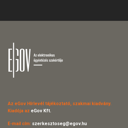
Az eGov Hírlevél tájékoztató, szakmai kiadvány.
Kiadója az
eGov Kft.
E-mail cím:
szerkesztoseg@egov.hu