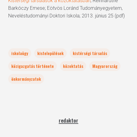
Kistérségi társulások a közoktatásban
; Reinhardtné
Barkóczy Emese; Eötvös Loránd Tudományegyetem,
Neveléstudományi Doktori Iskola; 2013. június 25 (pdf)
iskolaügy
kistelepülések
kistérségi társulás
közigazgatás története
közoktatás
Magyarország
önkormányzatok
redaktor