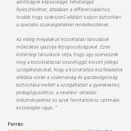
adottságok képességgé, tehetséggé
fejlesztéséhez, általában a differenciáláshoz,
tovább hogy szakszerű ellátást tudjon biztosítani
a speciális szükségletekkel rendelkezőknek…
Az eddig megalakult közoktatási társulások
működése igazolja létjogosultságukat. Ezen
kistérségi társulások célja, hogy úgy szervezzék
meg a közoktatással összefüggő körzeti jellegű
szolgáltatásokat, hogy a közoktatási közfeladatok
ellátása során a szakmaiság és gazdaságosság
biztosítása mellett a szolgáltatást a gyerekekhez,
pedagógusokhoz, a nevelési- oktatási
intézményekhez és azok fenntartóihoz optimális
közelségbe vigye…”
Forrás: