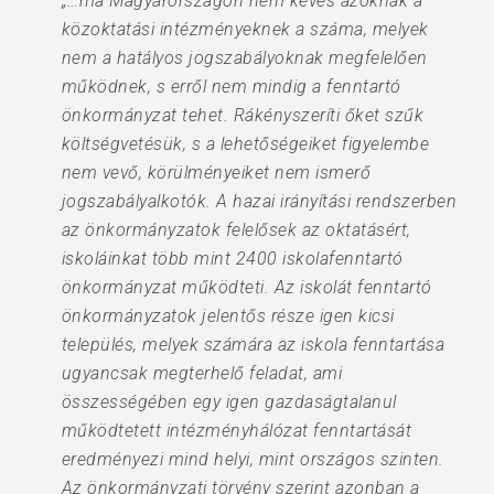
„…ma Magyarországon nem kevés azoknak a
közoktatási intézményeknek a száma, melyek
nem a hatályos jogszabályoknak megfelelően
működnek, s erről nem mindig a fenntartó
önkormányzat tehet. Rákényszeríti őket szűk
költségvetésük, s a lehetőségeiket figyelembe
nem vevő, körülményeiket nem ismerő
jogszabályalkotók. A hazai irányítási rendszerben
az önkormányzatok felelősek az oktatásért,
iskoláinkat több mint 2400 iskolafenntartó
önkormányzat működteti. Az iskolát fenntartó
önkormányzatok jelentős része igen kicsi
település, melyek számára az iskola fenntartása
ugyancsak megterhelő feladat, ami
összességében egy igen gazdaságtalanul
működtetett intézményhálózat fenntartását
eredményezi mind helyi, mint országos szinten.
Az önkormányzati törvény szerint azonban a