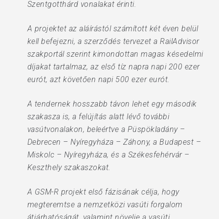
Szentgotthárd vonalakat érinti.
A projektet az aláírástól számított két éven belül
kell befejezni, a szerződés tervezet a RailAdvisor
szakportál szerint kimondottan magas késedelmi
díjakat tartalmaz, az első tíz napra napi 200 ezer
eurót, azt követően napi 500 ezer eurót.
A tendernek hosszabb távon lehet egy második
szakasza is, a felújítás alatt lévő további
vasútvonalakon, beleértve a Püspökladány –
Debrecen – Nyíregyháza – Záhony, a Budapest –
Miskolc – Nyíregyháza, és a Székesfehérvár –
Keszthely szakaszokat.
A GSM-R projekt első fázisának célja, hogy
megteremtse a nemzetközi vasúti forgalom
átjárhatóságát, valamint növelje a vasúti