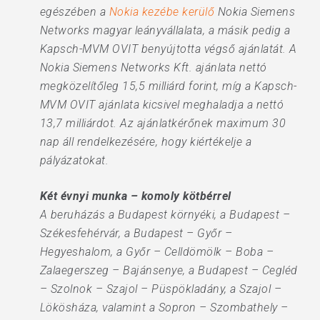
egészében a
Nokia kezébe kerülő
Nokia Siemens
Networks magyar leányvállalata, a másik pedig a
Kapsch-MVM OVIT benyújtotta végső ajánlatát. A
Nokia Siemens Networks Kft. ajánlata nettó
megközelítőleg 15,5 milliárd forint, míg a Kapsch-
MVM OVIT ajánlata kicsivel meghaladja a nettó
13,7 milliárdot. Az ajánlatkérőnek maximum 30
nap áll rendelkezésére, hogy kiértékelje a
pályázatokat.
Két évnyi munka – komoly kötbérrel
A beruházás a Budapest környéki, a Budapest –
Székesfehérvár, a Budapest – Győr –
Hegyeshalom, a Győr – Celldömölk – Boba –
Zalaegerszeg – Bajánsenye, a Budapest – Cegléd
– Szolnok – Szajol – Püspökladány, a Szajol –
Lökösháza, valamint a Sopron – Szombathely –