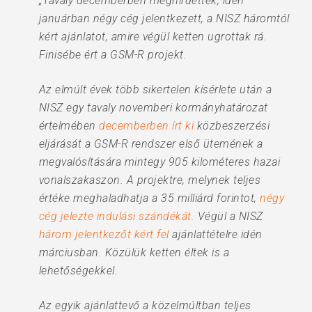
„Tavaly decemberben meghirdették, idén
januárban négy cég jelentkezett, a NISZ háromtól
kért ajánlatot, amire végül ketten ugrottak rá.
Finisébe ért a GSM-R projekt.
Az elmúlt évek több sikertelen kísérlete után a
NISZ egy tavaly novemberi kormányhatározat
értelmében
decemberben írt ki
közbeszerzési
eljárását a GSM-R rendszer első ütemének a
megvalósítására mintegy 905 kilométeres hazai
vonalszakaszon. A projektre, melynek teljes
értéke meghaladhatja a 35 milliárd forintot,
négy
cég jelezte indulási szándékát
. Végül a NISZ
három jelentkezőt kért fel
ajánlattételre idén
márciusban. Közülük ketten éltek is a
lehetőségekkel.
Az egyik ajánlattevő a közelmúltban teljes