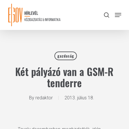
Skip
to
Menu
search
main
Close
content
Menu
gazdaság
Két pályázó van a GSM-R
tenderre
By
redaktor
2013. július 18.