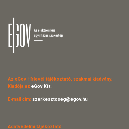
Az eGov Hírlevél tájékoztató, szakmai kiadvány.
Kiadója az
eGov Kft.
E-mail cím:
szerkesztoseg@egov.hu
Adatvédelmi tájékoztató