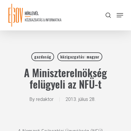
Skip
to
Menu
search
main
Close
content
Menu
gazdaság
közigazgatás: magyar
A Miniszterelnökség
felügyeli az NFÜ-t
By
redaktor
2013. július 28.