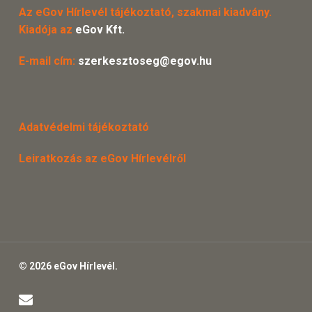
Az eGov Hírlevél tájékoztató, szakmai kiadvány.
Kiadója az
eGov Kft.
E-mail cím:
szerkesztoseg@egov.hu
Adatvédelmi tájékoztató
Leiratkozás az eGov Hírlevélről
© 2026 eGov Hírlevél.
email