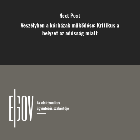
Next Post
Veszélyben a kórházak működése: Kritikus a
helyzet az adósság miatt