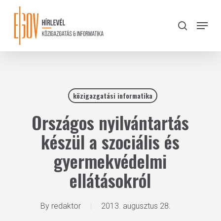
Skip
to
Menu
search
main
Close
content
Menu
közigazgatási informatika
Országos nyilvántartás
készül a szociális és
gyermekvédelmi
ellátásokról
By
redaktor
2013. augusztus 28.