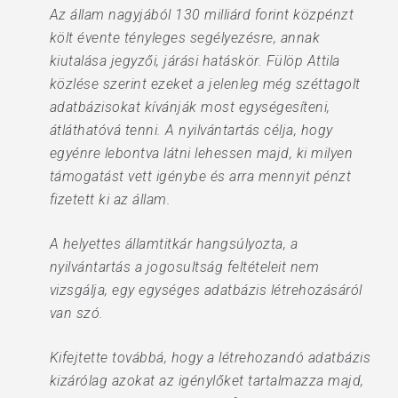
Az állam nagyjából 130 milliárd forint közpénzt
költ évente tényleges segélyezésre, annak
kiutalása jegyzői, járási hatáskör. Fülöp Attila
közlése szerint ezeket a jelenleg még széttagolt
adatbázisokat kívánják most egységesíteni,
átláthatóvá tenni. A nyilvántartás célja, hogy
egyénre lebontva látni lehessen majd, ki milyen
támogatást vett igénybe és arra mennyit pénzt
fizetett ki az állam.
A helyettes államtitkár hangsúlyozta, a
nyilvántartás a jogosultság feltételeit nem
vizsgálja, egy egységes adatbázis létrehozásáról
van szó.
Kifejtette továbbá, hogy a létrehozandó adatbázis
kizárólag azokat az igénylőket tartalmazza majd,