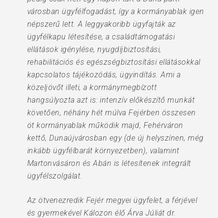
városban ügyfélfogadást, így a kormányablak igen
népszerű lett. A leggyakoribb ügyfajták az
ügyfélkapu létesítése, a családtámogatási
ellátások igénylése, nyugdíjbiztosítási,
rehabilitációs és egészségbiztosítási ellátásokkal
kapcsolatos tájékozódás, ügyindítás. Ami a
közeljövőt illeti, a kormánymegbízott
hangsúlyozta azt is: intenzív előkészítő munkát
követően, néhány hét múlva Fejérben összesen
öt kormányablak működik majd, Fehérváron
kettő, Dunaújvárosban egy (de új helyszínen, még
inkább ügyfélbarát környezetben), valamint
Martonvásáron és Abán is létesítenek integrált
ügyfélszolgálat.
Az ötvenezredik Fejér megyei ügyfelet, a férjével
és gyermekével Kálozon élő Árva Júliát dr.