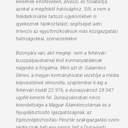
kérelmek kitöltésében, átveszi, és továbbítja
azokat a megfelelő hatósághoz. Sőt, a nem a
feladatkörükbe tartozó ügykörökben is
igyekeznek tájékoztatást, segítséget adni.
Intenzív az együttműködésük más közigazgatási
hatóságokkal, szervezetekkel.
Bizonyára van, akit meglep: nem a fehérvári
buszpályaudvarnál lévő kormányablaknak
nagyobb a forgalma. Mint azt dr. Galambos
Dénes, a megyei kormányhivatal vezetője a média
képviselőinek elmondta, szeptember 6-áig a
fehérvári irodát 22.976, a dunaújvárosit 28.047
ügyfél kereste fel. Dunaújvárosban nincs
kirendeltsége a Magyar Államkincstárnak és a
Nyugdíjbiztosító Igazgatóságnak, az
Egészségbiztosítási Pénztár szakigazgatási szerv
pedig csak heti egy napon tart a Duna-parti