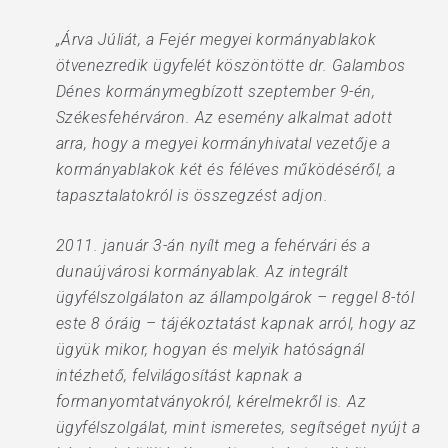
„Árva Júliát, a Fejér megyei kormányablakok
ötvenezredik ügyfelét köszöntötte dr. Galambos
Dénes kormánymegbízott szeptember 9-én,
Székesfehérváron. Az esemény alkalmat adott
arra, hogy a megyei kormányhivatal vezetője a
kormányablakok két és féléves működéséről, a
tapasztalatokról is összegzést adjon.
2011. január 3-án nyílt meg a fehérvári és a
dunaújvárosi kormányablak. Az integrált
ügyfélszolgálaton az állampolgárok – reggel 8-tól
este 8 óráig – tájékoztatást kapnak arról, hogy az
ügyük mikor, hogyan és melyik hatóságnál
intézhető, felvilágosítást kapnak a
formanyomtatványokról, kérelmekről is. Az
ügyfélszolgálat, mint ismeretes, segítséget nyújt a