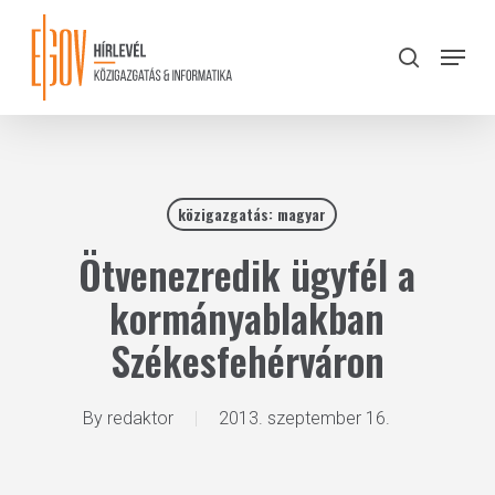
Skip
to
Menu
search
main
Close
content
Menu
közigazgatás: magyar
Ötvenezredik ügyfél a
kormányablakban
Székesfehérváron
By
redaktor
2013. szeptember 16.