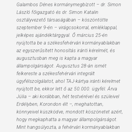
Galambos Dénes kormánymegbízott – dr. Simon
László főigazgató és dr. Simon Katalin
osztályvezető társaságában – köszöntötte
szeptember 9-én – virágcsokorral, emléklappal,
jelképes ajándéktárggyal. Ő március 25-én
nyújtotta be a székesfehérvári kormányablakban
az egyszerűsített honosítás iránti kérelmét, és
augusztusban meg is kapta a magyar
állampolgárságot. Augusztus 28-án ismét
felkereste a székesfehérvári integrált
ügyfélszolgálatot, ahol TAJ-kártya iránti kérelmet
nyújtott be, ekkor lett ő az 50.000. ügyfél. Árva
Júlia – aki korábban, hét testvérével és szüleivel
Erdélyben, Korondon élt –, meghatottan,
könnyeivel küszködve, mondott köszönetet azért,
hogy megkaphatta a magyar állampolgárságot.
Mint hangsúlyozta, a fehérvári kormányablakban