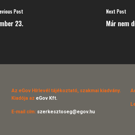
evious Post
Next Post
ember 23.
Már nem di
Az eGov Hírlevél tájékoztató, szakmai kiadvány.
A
Kiadója az
eGov Kft.
L
E-mail cím:
szerkesztoseg@egov.hu