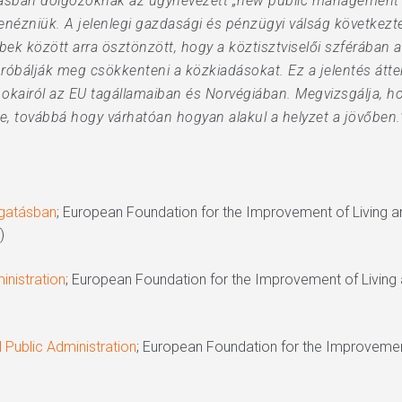
tásban dolgozóknak az úgynevezett „new public management”
enézniük. A jelenlegi gazdasági és pénzügyi válság következt
k között arra ösztönzött, hogy a köztisztviselői szférában a
róbálják meg csökkenteni a közkiadásokat. Ez a jelentés átte
 okairól az EU tagállamaiban és Norvégiában. Megvizsgálja, h
, továbbá hogy várhatóan hogyan alakul a helyzet a jövőben.
gatásban
; European Foundation for the Improvement of Living 
)
inistration
; European Foundation for the Improvement of Living
 Public Administration
; European Foundation for the Improvemen