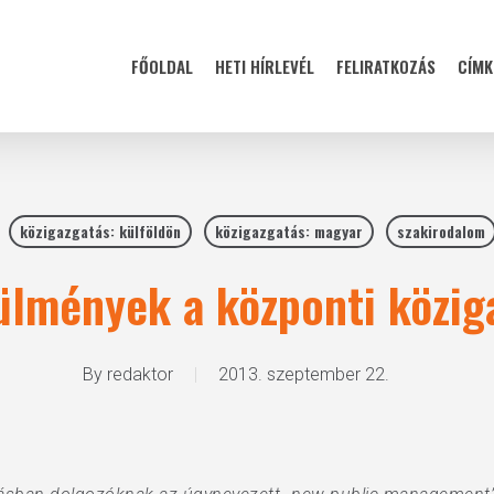
FŐOLDAL
HETI HÍRLEVÉL
FELIRATKOZÁS
CÍMK
közigazgatás: külföldön
közigazgatás: magyar
szakirodalom
lmények a központi közig
By
redaktor
2013. szeptember 22.