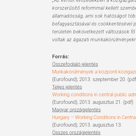
„Az elmúlt évtizedekben a közigazga
korszerűsítő reformmal kellett szemb
államadósság, ami sok hatóságot többe
befagyasztásával és csökkentésével p
területén bekövetkezett változások fő
voltak az ágazati munkakörülményekre
Forrás:
Összefoglaló jelentés
Munkakörülmények a központi közigaz
(Eurofound); 2013. szeptember 20. (pdf
Teljes jelentés
Working conditions in central public adm
(Eurofound); 2013. augusztus 21. (pdf)
Magyar országjelentés
Hungary – Working Conditions in Central
(Eurofound); 2013. augusztus 13.
Összes országjelentés