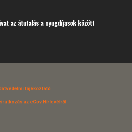
vat az átutalás a nyugdíjasok között
datvédelmi tájékoztató
eiratkozás az eGov Hírlevélről