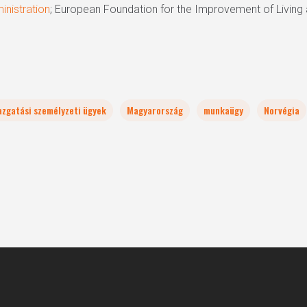
inistration
; European Foundation for the Improvement of Living
azgatási személyzeti ügyek
Magyarország
munkaügy
Norvégia