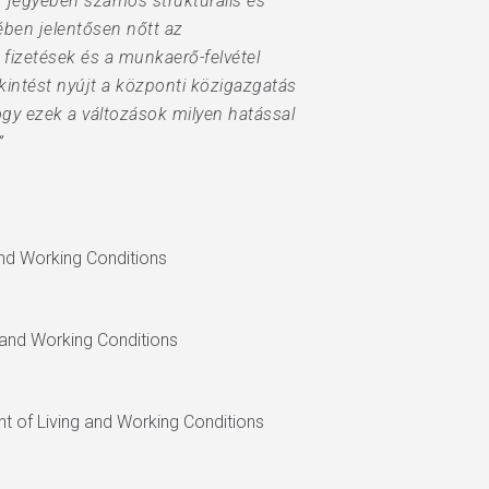
 jegyében számos strukturális és
ében jelentősen nőtt az
 fizetések és a munkaerő-felvétel
kintést nyújt a központi közigazgatás
ogy ezek a változások milyen hatással
”
and Working Conditions
 and Working Conditions
t of Living and Working Conditions