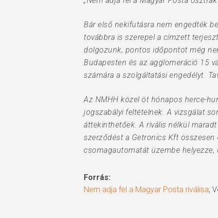
„Nem adja fel a Magyar Posta osztrák 
Bár első nekifutásra nem engedték bel
továbbra is szerepel a címzett terjes
dolgozunk, pontos időpontot még nem
Budapesten és az agglomeráció 15 vá
számára a szolgáltatási engedélyt. Tava
Az NMHH közel öt hónapos herce-hurca 
jogszabályi feltételnek. A vizsgálat s
áttekinthetőek. A rivális nélkül marad
szerződést a Getronics Kft összesen 4
csomagautomatát üzembe helyezze, de 
Forrás:
Nem adja fel a Magyar Posta riválisa
; 