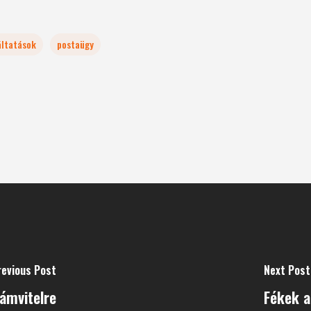
áltatások
postaügy
revious Post
Next Post
ámvitelre
Fékek a