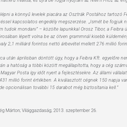
hátterű riválisa, és újra be fogja nyújtani az NMHH-hoz az en
épni a könnyű levelek piacára az Osztrák Postához tartozó Feib
ztéssel kapcsolatos engedély megszerzése. „Ismét be fogjuk n
 tudok mondani” – közölte lapunkkal Orosz Tibor, a Feibra 
rosában lépett volna be az ötven grammnál kisebb küldemén
ly 2,1 milliárd forintos nettó árbevétel mellett 276 millió for
után áprilisban döntött úgy, hogy a Feibra Kft. egyelőre nem
orán a hatóság a többi között megállapította, hogy a cég számvi
t Magyar Posta így időt nyert a fejlesztésekre. Az állami válla
31 millió forint értékben. A kiválasztott cégnek 150 napja va
opcionálisan további 15 darabot még biztosítania kell.”
Vég Márton; Világgazdaság; 2013. szeptember 26.