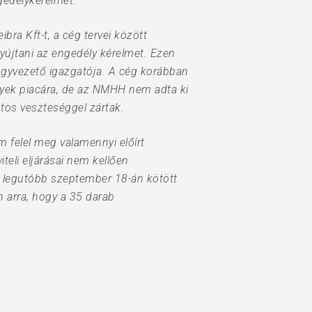
gedélykérelmet.
ra Kft-t, a cég tervei között
yújtani az engedély kérelmet. Ezen
ügyvezető igazgatója. A cég korábban
yek piacára, de az NMHH nem adta ki
intos veszteséggel zártak.
 felel meg valamennyi előírt
teli eljárásai nem kellően
lat legutóbb szeptember 18-án kötött
n arra, hogy a 35 darab