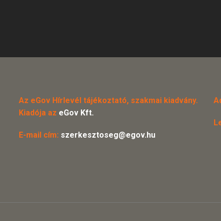
Az eGov Hírlevél tájékoztató, szakmai kiadvány.
A
Kiadója az
eGov Kft.
L
E-mail cím:
szerkesztoseg@egov.hu