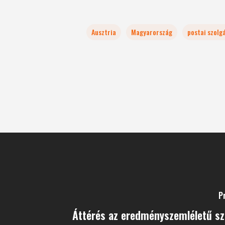
Ausztria
Magyarország
postai szolg
P
Áttérés az eredményszemléletű sz