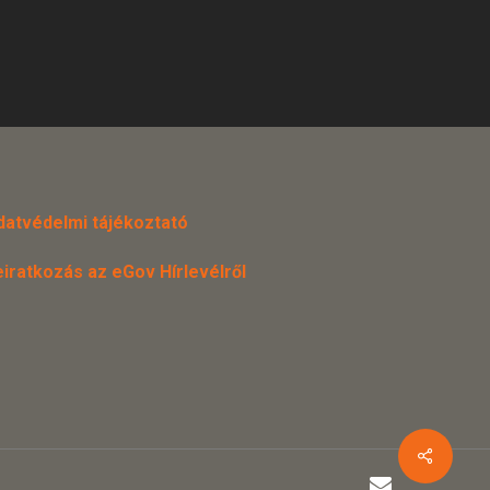
datvédelmi tájékoztató
eiratkozás az eGov Hírlevélről
email