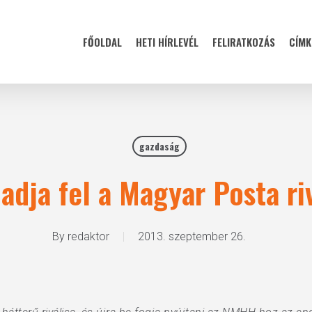
FŐOLDAL
HETI HÍRLEVÉL
FELIRATKOZÁS
CÍMK
gazdaság
adja fel a Magyar Posta riv
By
redaktor
2013. szeptember 26.