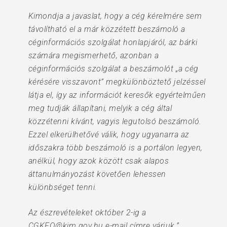
Kimondja a javaslat, hogy a cég kérelmére sem
távolítható el a már közzétett beszámoló a
céginformációs szolgálat honlapjáról, az bárki
számára megismerhető, azonban a
céginformációs szolgálat a beszámolót „a cég
kérésére visszavont” megkülönböztető jelzéssel
látja el, így az információt keresők egyértelműen
meg tudják állapítani, melyik a cég által
közzétenni kívánt, vagyis legutolsó beszámoló.
Ezzel elkerülhetővé válik, hogy ugyanarra az
időszakra több beszámoló is a portálon legyen,
anélkül, hogy azok között csak alapos
áttanulmányozást követően lehessen
különbséget tenni.
Az észrevételeket október 2-ig a
CGKFO@kim.gov.hu e-mail címre várjuk.”