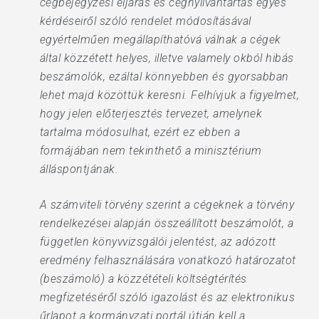
cégbejegyzési eljárás és cégnyilvántartás egyes
kérdéseiről szóló rendelet módosításával
egyértelműen megállapíthatóvá válnak a cégek
által közzétett helyes, illetve valamely okból hibás
beszámolók, ezáltal könnyebben és gyorsabban
lehet majd közöttük keresni. Felhívjuk a figyelmet,
hogy jelen előterjesztés tervezet, amelynek
tartalma módosulhat, ezért ez ebben a
formájában nem tekinthető a minisztérium
álláspontjának.
A számviteli törvény szerint a cégeknek a törvény
rendelkezései alapján összeállított beszámolót, a
független könyvvizsgálói jelentést, az adózott
eredmény felhasználására vonatkozó határozatot
(beszámoló) a közzétételi költségtérítés
megfizetéséről szóló igazolást és az elektronikus
űrlapot a kormányzati portál útján kell a