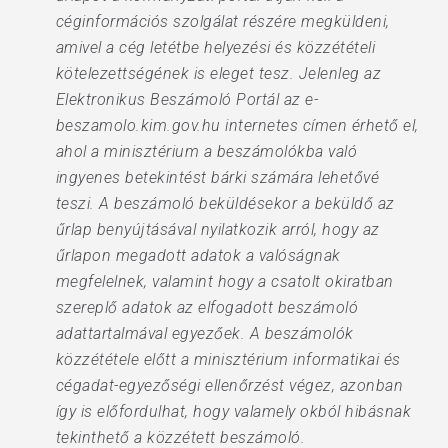
céginformációs szolgálat részére megküldeni,
amivel a cég letétbe helyezési és közzétételi
kötelezettségének is eleget tesz. Jelenleg az
Elektronikus Beszámoló Portál az e-
beszamolo.kim.gov.hu internetes címen érhető el,
ahol a minisztérium a beszámolókba való
ingyenes betekintést bárki számára lehetővé
teszi. A beszámoló beküldésekor a beküldő az
űrlap benyújtásával nyilatkozik arról, hogy az
űrlapon megadott adatok a valóságnak
megfelelnek, valamint hogy a csatolt okiratban
szereplő adatok az elfogadott beszámoló
adattartalmával egyezőek. A beszámolók
közzététele előtt a minisztérium informatikai és
cégadat-egyezőségi ellenőrzést végez, azonban
így is előfordulhat, hogy valamely okból hibásnak
tekinthető a közzétett beszámoló.