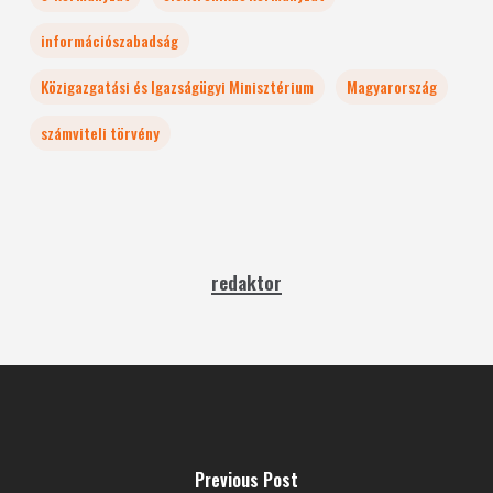
információszabadság
Közigazgatási és Igazságügyi Minisztérium
Magyarország
számviteli törvény
redaktor
Previous Post