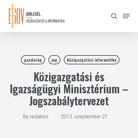
Skip
to
Menu
search
main
Close
content
Menu
gazdaság
jog
közigazgatási informatika
Közigazgatási és
Igazságügyi Minisztérium –
Jogszabálytervezet
By
redaktor
2013. szeptember 27.