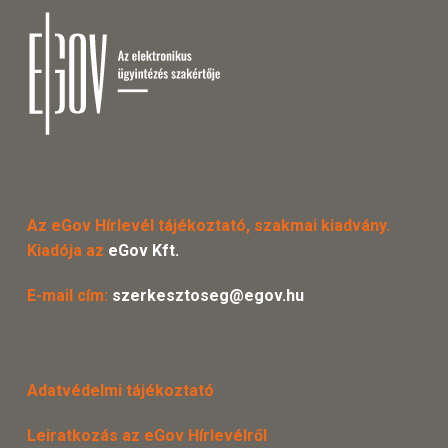
Az eGov Hírlevél tájékoztató, szakmai kiadvány.
Kiadója az
eGov Kft.
E-mail cím:
szerkesztoseg@egov.hu
Adatvédelmi tájékoztató
Leiratkozás az eGov Hírlevélről