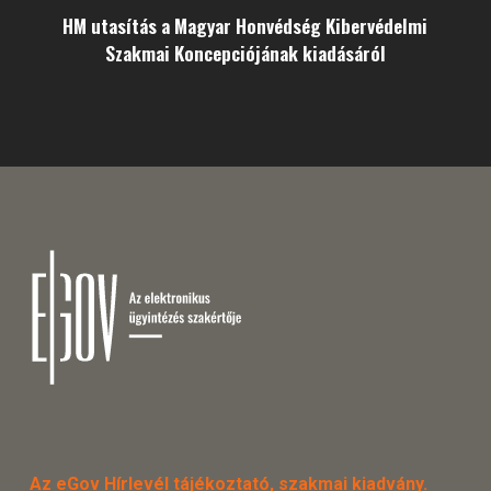
HM utasítás a Magyar Honvédség Kibervédelmi
Szakmai Koncepciójának kiadásáról
Az eGov Hírlevél tájékoztató, szakmai kiadvány.