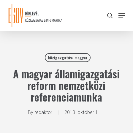
Skip
to
Menu
search
main
Close
content
Menu
közigazgatás: magyar
A magyar államigazgatási
reform nemzetközi
referenciamunka
By
redaktor
2013. október 1.