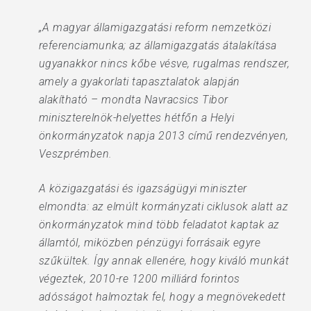
„A magyar államigazgatási reform nemzetközi
referenciamunka; az államigazgatás átalakítása
ugyanakkor nincs kőbe vésve, rugalmas rendszer,
amely a gyakorlati tapasztalatok alapján
alakítható – mondta Navracsics Tibor
miniszterelnök-helyettes hétfőn a Helyi
önkormányzatok napja 2013 című rendezvényen,
Veszprémben.
A közigazgatási és igazságügyi miniszter
elmondta: az elmúlt kormányzati ciklusok alatt az
önkormányzatok mind több feladatot kaptak az
államtól, miközben pénzügyi forrásaik egyre
szűkültek. Így annak ellenére, hogy kiváló munkát
végeztek, 2010-re 1200 milliárd forintos
adósságot halmoztak fel, hogy a megnövekedett