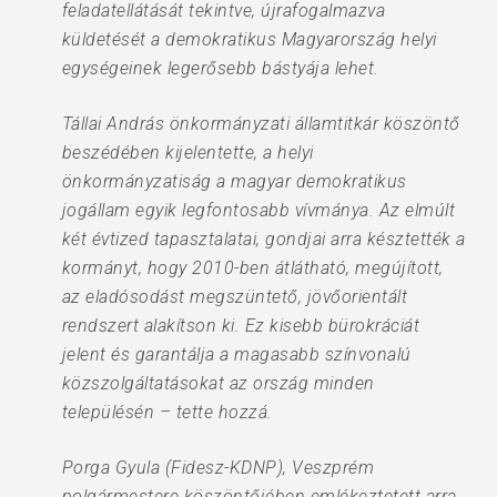
feladatellátását tekintve, újrafogalmazva
küldetését a demokratikus Magyarország helyi
egységeinek legerősebb bástyája lehet.
Tállai András önkormányzati államtitkár köszöntő
beszédében kijelentette, a helyi
önkormányzatiság a magyar demokratikus
jogállam egyik legfontosabb vívmánya. Az elmúlt
két évtized tapasztalatai, gondjai arra késztették a
kormányt, hogy 2010-ben átlátható, megújított,
az eladósodást megszüntető, jövőorientált
rendszert alakítson ki. Ez kisebb bürokráciát
jelent és garantálja a magasabb színvonalú
közszolgáltatásokat az ország minden
településén – tette hozzá.
Porga Gyula (Fidesz-KDNP), Veszprém
polgármestere köszöntőjében emlékeztetett arra,