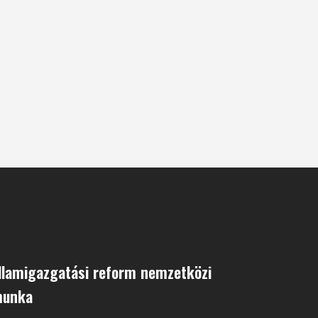
llamigazgatási reform nemzetközi
munka