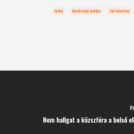
India
közösségi média
történelem
P
Nem hallgat a közszféra a belső el