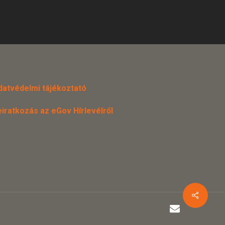
datvédelmi tájékoztató
eiratkozás az eGov Hírlevélről
email