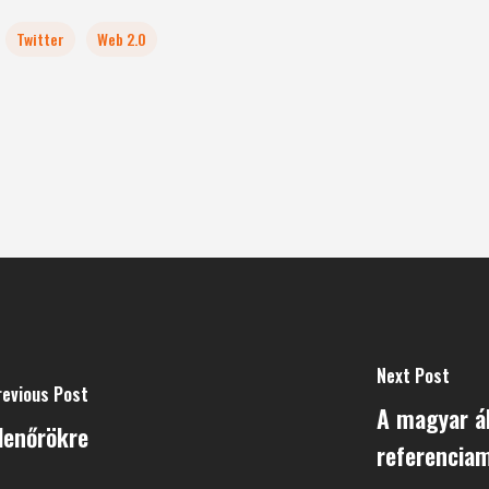
Twitter
Web 2.0
Next Post
revious Post
A magyar á
lenőrökre
referencia