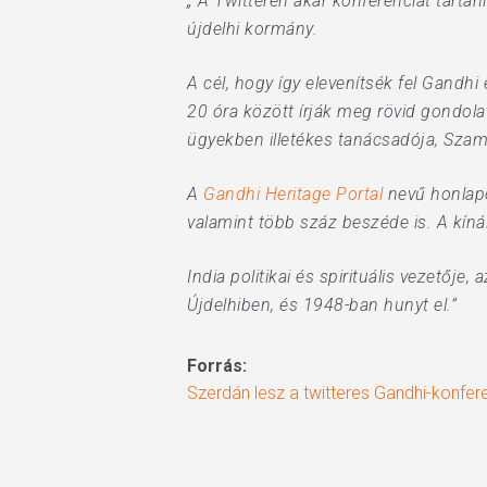
„ A Twitteren akar konferenciát tarta
újdelhi kormány.
A cél, hogy így elevenítsék fel Gandhi 
20 óra között írják meg rövid gondol
ügyekben illetékes tanácsadója, Szam
A
Gandhi Heritage Portal
nevű honlapo
valamint több száz beszéde is. A kíná
India politikai és spirituális vezetője
Újdelhiben, és 1948-ban hunyt el.”
Forrás:
Szerdán lesz a twitteres Gandhi-konfer