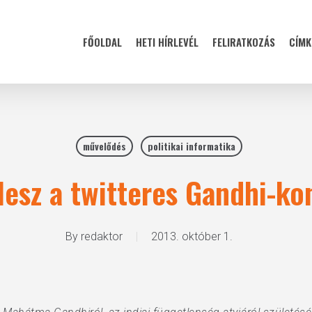
FŐOLDAL
HETI HÍRLEVÉL
FELIRATKOZÁS
CÍMK
művelődés
politikai informatika
lesz a twitteres Gandhi-ko
By
redaktor
2013. október 1.