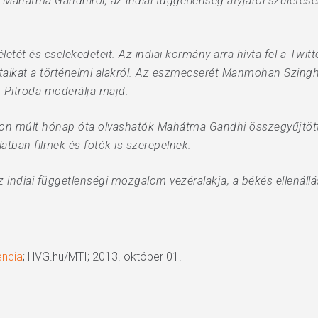
ni Mahátma Gandhiról, az indiai függetlenség atyjáról születés
életét és cselekedeteit. Az indiai kormány arra hívta fel a Twi
ataikat a történelmi alakról. Az eszmecserét Manmohan Szingh
 Pitroda moderálja majd.
n múlt hónap óta olvashatók Mahátma Gandhi összegyűjtött mű
latban filmek és fotók is szerepelnek.
, az indiai függetlenségi mozgalom vezéralakja, a békés ellenál
encia
; HVG.hu/MTI; 2013. október 01.