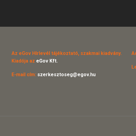
Az eGov Hírlevél tájékoztató, szakmai kiadvány.
A
Kiadója az
eGov Kft.
L
E-mail cím:
szerkesztoseg@egov.hu