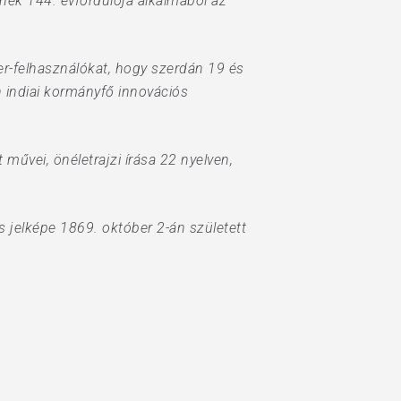
ének 144. évfordulója alkalmából az
tter-felhasználókat, hogy szerdán 19 és
 indiai kormányfő innovációs
vei, önéletrajzi írása 22 nyelven,
lás jelképe 1869. október 2-án született