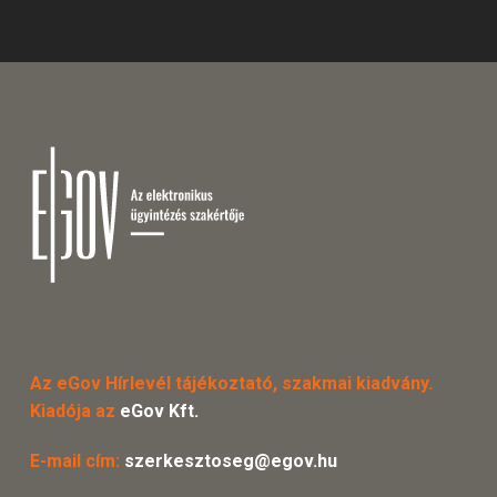
Az eGov Hírlevél tájékoztató, szakmai kiadvány.
Kiadója az
eGov Kft.
E-mail cím:
szerkesztoseg@egov.hu