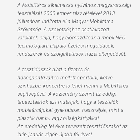
A MobilTárca alkalmazás nyilvános magyarországi
tesztelését 2000 ember részvételével 2013
júliusában indította el a Magyar Mobiltárca
Szövetség. A szövetséghez csatlakozott
vállalatok célja, hogy előmozdítsák a mobil NFC
technológiára alapuló fizetési megoldások,
rendszerek és szolgáltatások hazai elterjedését.
A tesztidőszak alatt a fizetés és
hűségpontgyűjtés mellett sportolni, illetve
színházba, koncertre is lehet menni a MobilTárca
segítségével. A közlemény szerint az eddigi
tapasztalatok azt mutatják, hogy a tesztelők
mobiltárcájukat gyakrabban használják, mint a
plasztik bank-, vagy hűségkártyáikat.
Az eredetileg fél évre tervezett tesztidőszakot az
idén január végén újabb fél évvel