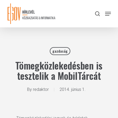
Skip
to
Menu
search
main
Close
content
Menu
gazdaság
Tömegközlekedésben is
tesztelik a MobilTárcát
By
redaktor
2014. június 1.