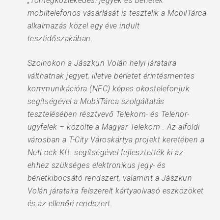
„Tömegközlekedési jegyek és bérletek
mobiltelefonos vásárlását is tesztelik a MobilTárca
alkalmazás közel egy éve indult
tesztidőszakában.
Szolnokon a Jászkun Volán helyi járataira
válthatnak jegyet, illetve bérletet érintésmentes
kommunikációra (NFC) képes okostelefonjuk
segítségével a MobilTárca szolgáltatás
tesztelésében résztvevő Telekom- és Telenor-
ügyfelek – közölte a Magyar Telekom . Az alföldi
városban a T-City Városkártya projekt keretében a
NetLock Kft. segítségével fejlesztették ki az
ehhez szükséges elektronikus jegy- és
bérletkibocsátó rendszert, valamint a Jászkun
Volán járataira felszerelt kártyaolvasó eszközöket
és az ellenőri rendszert.