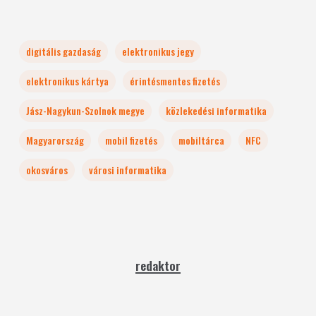
digitális gazdaság
elektronikus jegy
elektronikus kártya
érintésmentes fizetés
Jász-Nagykun-Szolnok megye
közlekedési informatika
Magyarország
mobil fizetés
mobiltárca
NFC
okosváros
városi informatika
redaktor