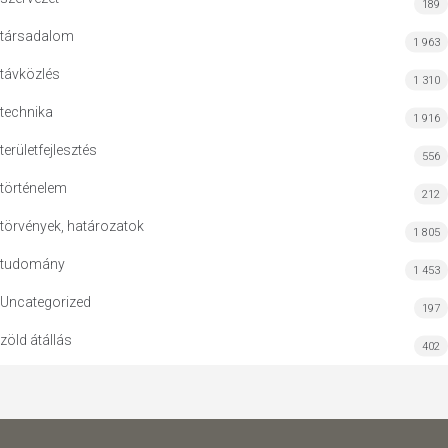
189
társadalom
1 963
távközlés
1 310
technika
1 916
területfejlesztés
556
történelem
212
törvények, határozatok
1 805
tudomány
1 453
Uncategorized
197
zöld átállás
402