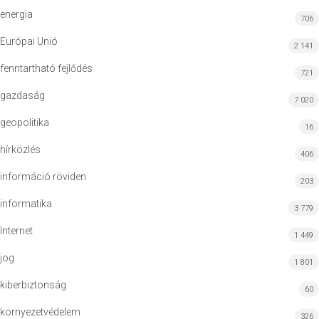
energia
706
Európai Unió
2 141
fenntartható fejlődés
721
gazdaság
7 020
geopolitika
16
hírközlés
406
információ röviden
203
informatika
3 779
Internet
1 449
jog
1 801
kiberbiztonság
60
környezetvédelem
326