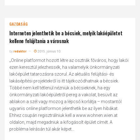
GAZDASÁG
Interneten jelenthetik be a bécsiek, melyik lakóépületet
kellene felújítania a városnak
by
redaktor
2015. június 10.
„Online platformot hozott létre az osztrák főváros, hogy lakói
ezen keresztül jelezhessék, ha valamelyik önkormányzati
lakóépület tatarozásra szorul. Az aktuális felújítási- és
lakásépítési projektekről is itt tájékozódhatnak a bécsiek.
Többé nem kell tétlenül nézniük a bécsieknek, ha egy
önkormányzati lakóépületről pereg a vakolat, besüvít az
ablakon a szél vagy mozog a lépcső korlátja – mostantól
ugyanis online platformon jelenthetik be az ilyen hibákat.
Ehhez csupán regisztrálniuk kell a www.wohnen.wien.at
oldalon, majd megadniuk a kifogásolt épület címét. A
probléma leírásán túl akár képet...