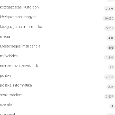
közigazgatás: külföldön
2 319
közigazgatás: magyar
10 650
közigazgatási informatika
5 781
média
488
Mesterséges Intelligencia
420
MI
művelődés
1 548
nemzetközi szervezetek
27
politika
2 337
politikai informatika
292
szakirodalom
2 507
szemle
4
szervezet