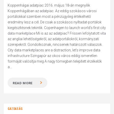
Koppenhágai adatpiac 2016. május 18-án megnyílik
Koppenhágában az adatpiac. Az eddig szokásos városi
portálokkal szemben most a pénzügyileg értékelhető
eredmény lesz a cél. De csak a szokásos nyíltadat-portálok
kiegészítésnek tekintik. Copenhagen to launch world’s first city
data marketplace Mi is az az adatpiac? Frissen lefolytatott vita
az angliai lehetőségekről, az adatportálokról, kormányzati
szerepekről. Gondolkoznak, nincsenek határozott válaszok.
City data marketplaces are a distraction, let’s improve data
infrastructure Szingapúr az okos város eddig ismeretlen
formáját valósítja meg A nagy tömegben telepített érzékelők
a...
READ MORE
GAZDASÁG