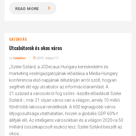
READ MORE
GAZDASÁG
Utcabútorok és okos város
by
redaktor
2015. május 17.
„Szelei Szilárd, a JCDecaux Hungary kereskedelmi és
marketing vezérigazgatójának előadása a Media Hungary
konferencia első napjának délutánján arról szólt, hogyan
segítheti elő egy utcabútor az információáramlást. A
21.század a városokról fog szólni - kezdte előadását Szelei
Szilárd -, már 21 olyan város van a világon, amely 10 millió
főnél több lakossal rendelkezik. A 600 legnagyobb város
létjogosultsága vitathatatlan, hiszen a globális GDP 60%-t
állítják elő. Az intelligens városokban és a világon 2020-ra 50
milliárd összekapcsolt eszköz lesz. Szelei Szilárd beszélt az
okos...