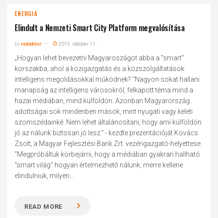
ENERGIA
Elindult a Nemzeti Smart City Platform megvalósítása
by
redaktor
2015. október 11.
„Hogyan lehet bevezetni Magyaroszágot abba a "smart"
korszakba, ahol a közigazgatás és a közszolgáltatások
intelligens megoldásokkal működnek? "Nagyon sokat hallani
manapság az intelligens városokról, felkapott téma mind a
hazai médiában, mind külföldön. Azonban Magyarország
adottságai sok mindenben mások, mint nyugati vagy keleti
szomszédainké. Nem lehet általánosítani, hogy ami külföldön
jó az nálunk biztosan jó lesz." - kezdte prezentációját Kovács
Zsolt, a Magyar Fejlesztési Bank Zrt. vezérigazgató-helyettese.
"Megpróbáltuk körbejárni, hogy a médiában gyakran hallható
"smart világ" hogyan értelmezhető nálunk, merre kellene
elindulniuk, milyen...
READ MORE