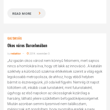
READ MORE
GAZDASÁG
Okos város Barcelonában
by
redaktor
2014. november 3.
„Az igazán okos várost nem könnyű felismerni, mert sajnos
nincs a homlokára írva, hogy ott lakik az innováció...A katalán
székhely a különböző szakmai értékelések szerint a világ egyik
legokosabb metropolisza, de ahhoz, hogy ebből helyben
bármit is észrevegyünk, jól oda kell figyelni. Nemrég öt napot
töltöttem ott, inkább csak turistaként, mint futuristaként,
úgyhogy az első napokon az okosságnak kizárólag a
harsány, látható jeleire szűkítettem befogadóképességemet.
Miután azonban semmi ilyesmivel nem találkoztam,
mégiscsak azt gondoltam, hogy nyomába eredek a nagy