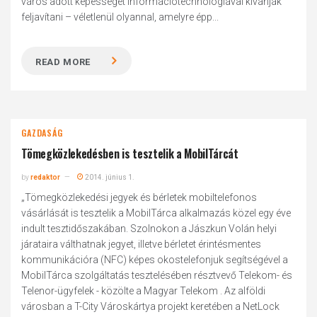
város adott képességét információtechnológiával kívánják
feljavítani – véletlenül olyannal, amelyre épp...
READ MORE
GAZDASÁG
Tömegközlekedésben is tesztelik a MobilTárcát
by
redaktor
2014. június 1.
„Tömegközlekedési jegyek és bérletek mobiltelefonos
vásárlását is tesztelik a MobilTárca alkalmazás közel egy éve
indult tesztidőszakában. Szolnokon a Jászkun Volán helyi
járataira válthatnak jegyet, illetve bérletet érintésmentes
kommunikációra (NFC) képes okostelefonjuk segítségével a
MobilTárca szolgáltatás tesztelésében résztvevő Telekom- és
Telenor-ügyfelek - közölte a Magyar Telekom . Az alföldi
városban a T-City Városkártya projekt keretében a NetLock