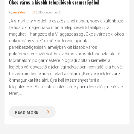
Okos város a kisebb települések szemszögéből
by
redaktor
2015. december 6.
„A smart city modell jó eszköz lehet abban, hogy a különböző
feladatok megvonása után a települések kitalálják újra
magukat – hangzott el a Világgazdaság „Okos városok, okos
önkormányzatok” című konferenciájának
panelbeszélgetésén, amelyben két kisebb város
polgármestere számolt be az okos városok tapasztalatairól.
Mórahalom polgármestere, Nógrádi Zoltán kiemelte: a
legtöbb városvezető a jelenlegi helyzetben nem találja a helyét,
hiszen minden feladatot elvitt az állam. „Kénytelenek leszünk
önmagunkat kitalálni, újra kell intézményesíteni a
településeket. Az a kistelepülés, amely nem lesz elég merész e
téren,...
READ MORE