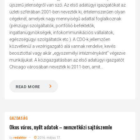
újszerű jelenségről van szó. Az első adatügyi igazgatókat az
üzleti szférában 2001-ben nevezték ki, értelemszerűen olyan
cégeknél, amelyek nagy mennyiségű adattal foglalkoznak
(pénzügyi szolgáltatók, portfólió-befektetők,
ingatlanügynökségek, infokommunikációs vállalatok,
egészségügyi szolgáltatók etc.). A CDO-k jellemzően
közvetlenül a vezérigazgató alá vannak rendelve, kevés
beosztottal vagy akár „egyszemélyi intézményként” végezve
munkájukat. A közigazgatásban az első adatügyi igazgatót
Chicago városában nevezték ki 2011-ben, amit...
READ MORE
GAZDASÁG
Okos város, nyílt adatok – nemzetközi sajtószemle
by
redaktor
2016. május 17.