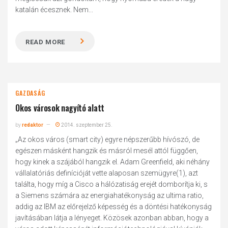
katalán écesznek. Nem...
READ MORE
GAZDASÁG
Okos városok nagyító alatt
by
redaktor
2014. szeptember 25.
„Az okos város (smart city) egyre népszerűbb hívószó, de
egészen másként hangzik és másról mesél attól függően,
hogy kinek a szájából hangzik el. Adam Greenfield, aki néhány
vállalatóriás definícióját vette alaposan szemügyre(1), azt
találta, hogy míg a Cisco a hálózatiság erejét domborítja ki, s
a Siemens számára az energiahatékonyság az ultima ratio,
addig az IBM az előrejelző képesség és a döntési hatékonyság
javításában látja a lényeget. Közösek azonban abban, hogy a