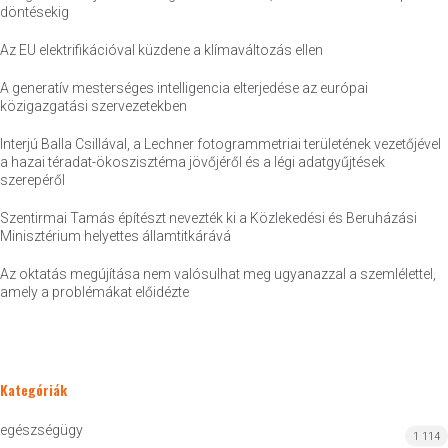
döntésekig
Az EU elektrifikációval küzdene a klímaváltozás ellen
A generatív mesterséges intelligencia elterjedése az európai
közigazgatási szervezetekben
Interjú Balla Csillával, a Lechner fotogrammetriai területének vezetőjével
a hazai téradat-ökoszisztéma jövőjéről és a légi adatgyűjtések
szerepéről
Szentirmai Tamás építészt nevezték ki a Közlekedési és Beruházási
Minisztérium helyettes államtitkárává
Az oktatás megújítása nem valósulhat meg ugyanazzal a szemlélettel,
amely a problémákat előidézte
Kategóriák
egészségügy
1 114