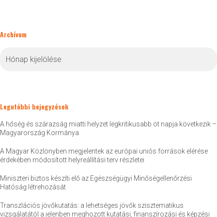
Archívum
Archívum
Legutóbbi bejegyzések
A hőség és szárazság miatti helyzet legkritikusabb öt napja következik –
Magyarország Kormánya
A Magyar Közlönyben megjelentek az európai uniós források elérése
érdekében módosított helyreállítási terv részletei
Miniszteri biztos készíti elő az Egészségügyi Minőségellenőrzési
Hatóság létrehozását
Transzlációs jövőkutatás: a lehetséges jövők szisztematikus
vizsgálatától a jelenben meghozott kutatási, finanszírozási és képzési