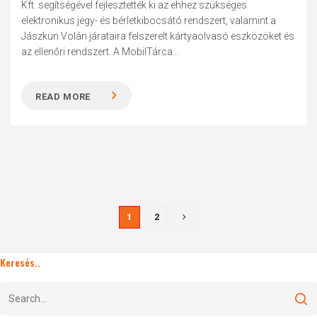
Kft. segítségével fejlesztették ki az ehhez szükséges
elektronikus jegy- és bérletkibocsátó rendszert, valamint a
Jászkun Volán járataira felszerelt kártyaolvasó eszközöket és
az ellenőri rendszert. A MobilTárca...
READ MORE
1
2
Keresés..