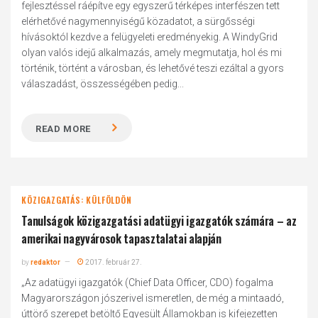
fejlesztéssel ráépítve egy egyszerű térképes interfészen tett
elérhetővé nagymennyiségű közadatot, a sürgősségi
hívásoktól kezdve a felügyeleti eredményekig. A WindyGrid
olyan valós idejű alkalmazás, amely megmutatja, hol és mi
történik, történt a városban, és lehetővé teszi ezáltal a gyors
válaszadást, összességében pedig...
READ MORE
KÖZIGAZGATÁS: KÜLFÖLDÖN
Tanulságok közigazgatási adatügyi igazgatók számára – az
amerikai nagyvárosok tapasztalatai alapján
by
redaktor
2017. február 27.
„Az adatügyi igazgatók (Chief Data Officer, CDO) fogalma
Magyarországon jószerivel ismeretlen, de még a mintaadó,
úttörő szerepet betöltő Egyesült Államokban is kifejezetten