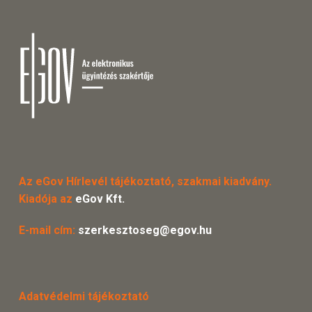
Az eGov Hírlevél tájékoztató, szakmai kiadvány.
Kiadója az
eGov Kft.
E-mail cím:
szerkesztoseg@egov.hu
Adatvédelmi tájékoztató