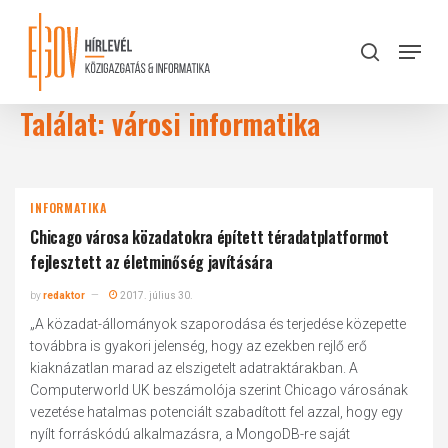
Skip
to
Menu
search
main
Close
content
Menu
Találat: városi informatika
INFORMATIKA
Chicago városa közadatokra épített téradatplatformot
fejlesztett az életminőség javítására
by
redaktor
2017. július 30.
„A közadat-állományok szaporodása és terjedése közepette
továbbra is gyakori jelenség, hogy az ezekben rejlő erő
kiaknázatlan marad az elszigetelt adatraktárakban. A
Computerworld UK beszámolója szerint Chicago városának
vezetése hatalmas potenciált szabadított fel azzal, hogy egy
nyílt forráskódú alkalmazásra, a MongoDB-re saját