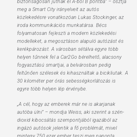
biztonságosan jutnak el A-ból B pontba” – osztja
meg a Smart City irányelveit az autós
közlekedésre vonatkozóan Lukas Stockinger, az
iroda kommunikációs munkatársa. Bécs
folyamatosan fejleszti a modern közlekedési
modelleket, a megosztáson alapuló autózást és
kerékpározást. A városban sétálva egyre több
helyen tűnnek fel a Car2Go bérelhető, alacsony
fogyasztású smartjai, a belvárosban pedig
feltűnően szélesek és kihasználtak a bicikliutak. A
30 kilométer per órás sebességkorlátozás is
egyre több helyen lép érvénybe.
„A cél, hogy az emberek már ne is akarjanak
autóba ülni” – mondja Weiss, aki szerint a szén-
dioxid kibocsátás szempontjából igazából az
ingázó autósok jelentik a fő problémát, mivel
mintegy 750 ezer ember teszi meg naponta