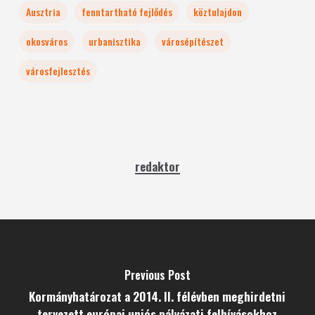
Ausztria
fenntartható fejlődés
köztulajdon
okosváros
urbanisztika
városépítészet
városfejlesztés
redaktor
Previous Post
Kormányhatározat a 2014. II. félévben meghirdetni
tervezett európai uniós pályázati felhívásokhoz