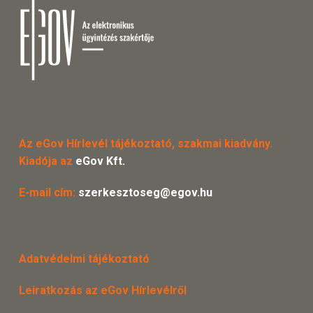
Az eGov Hírlevél tájékoztató, szakmai kiadvány.
Kiadója az
eGov Kft.
E-mail cím:
szerkesztoseg@egov.hu
Adatvédelmi tájékoztató
Leiratkozás az eGov Hírlevélről