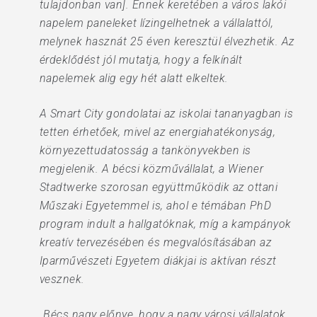
tulajdonban van]. Ennek keretében a város lakói
napelem paneleket lízingelhetnek a vállalattól,
melynek hasznát 25 éven keresztül élvezhetik. Az
érdeklődést jól mutatja, hogy a felkínált
napelemek alig egy hét alatt elkeltek.
A Smart City gondolatai az iskolai tananyagban is
tetten érhetőek, mivel az energiahatékonyság,
környezettudatosság a tankönyvekben is
megjelenik. A bécsi közművállalat, a Wiener
Stadtwerke szorosan együttműködik az ottani
Műszaki Egyetemmel is, ahol e témában PhD
program indult a hallgatóknak, míg a kampányok
kreatív tervezésében és megvalósításában az
Iparművészeti Egyetem diákjai is aktívan részt
vesznek.
„Bécs nagy előnye, hogy a nagy városi vállalatok