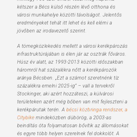
kétszer a Bécs külső részén lévő otthona és
városi munkahelye közötti távolságot. Jelentős
eredményeket tehát itt lehet és kell elérni a
jövőben az irodavezető szerint.
A tömegközlekedés mellett a városi kerékpározás
infrastruktúrájában is élen jár az osztrák főváros.
Húsz év alatt, az 1993-2013 közötti időszakban
háromról hat százalékra nőtt a kerékpározók
aránya Bécsben. „Ezt a számot szeretnénk tíz
százalékra emelni 2025-ig” – vall a tervekről
Stockinger, aki azért hozzáteszi, a külvárosi
területeken azért még bőben van mit fejleszteni a
kerékpárutak terén. A
bécsi közbringa rendszer, a
Citybike
mindeközben dübörög, a 2003-as
beindítás óta folyamatosan bővítik az állomásokat
és egyre több helyen szerelnek fel dokkolót. A