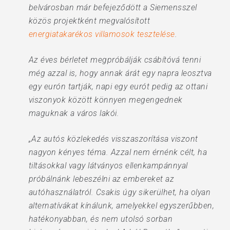
belvárosban már befejeződött a Siemensszel
közös projektként megvalósított
energiatakarékos villamosok tesztelése
.
Az éves bérletet megpróbálják csábítóvá tenni
még azzal is, hogy annak árát egy napra leosztva
egy eurón tartják, napi egy eurót pedig az ottani
viszonyok között könnyen megengednek
maguknak a város lakói.
„Az autós közlekedés visszaszorítása viszont
nagyon kényes téma. Azzal nem érnénk célt, ha
tiltásokkal vagy látványos ellenkampánnyal
próbálnánk lebeszélni az embereket az
autóhasználatról. Csakis úgy sikerülhet, ha olyan
alternatívákat kínálunk, amelyekkel egyszerűbben,
hatékonyabban, és nem utolsó sorban