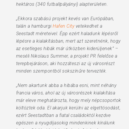
hektáros (340 futballpályányi) alapterületen.
„Ekkora szabású projekt kevés van Európában,
talán a hamburgi
Hafen City
vetekedhet a
Seestadt méreteivel. Épp ezért haladunk lépésről
lépésre a kialakításban, mert azt szeretnénk, hogy
az esetleges hibák már útközben kiderüljenek” –
meséli Nikolaus Summer, a projekt PR felelőse a
terepbejáráson, aki hozzáteszi az új városrészt
minden szempontból sokszínűre tervezték.
„Nem akartunk abba a hibába esni, mint néhány
francia város, ahol az új városrészek kialakítása
már eleve meghatározta, hogy mely népcsoportok
költöztek oda. El akarjuk kerülni az elgettósodást,
ezért Seestadtban a fiatal családoktól kezdve
egészen a nyugdíjasokig mindenkinek kínálunk