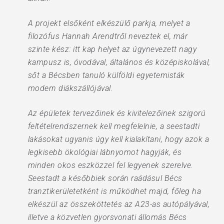
A projekt elsőként elkészülő parkja, melyet a
filozófus Hannah Arendtről neveztek el, már
szinte kész: itt kap helyet az úgynevezett nagy
kampusz is, óvodával, általános és középiskolával,
sőt a Bécsben tanuló külföldi egyetemisták
modern diákszállójával.
Az épületek tervezőinek és kivitelezőinek szigorú
feltételrendszernek kell megfelelnie, a seestadti
lakásokat ugyanis úgy kell kialakítani, hogy azok a
legkisebb ökológiai lábnyomot hagyják, és
minden okos eszközzel fel legyenek szerelve.
Seestadt a későbbiek során raádásul Bécs
tranztikerületetként is működhet majd, főleg ha
elkészül az összeköttetés az A23-as autópályával,
illetve a közvetlen gyorsvonati állomás Bécs