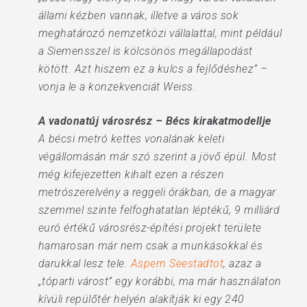
állami kézben vannak, illetve a város sok
meghatározó nemzetközi vállalattal, mint például
a Siemensszel is kölcsönös megállapodást
kötött. Azt hiszem ez a kulcs a fejlődéshez” –
vonja le a konzekvenciát Weiss.
A vadonatúj városrész – Bécs kirakatmodellje
A bécsi metró kettes vonalának keleti
végállomásán már szó szerint a jövő épül. Most
még kifejezetten kihalt ezen a részen
metrószerelvény a reggeli órákban, de a magyar
szemmel szinte felfoghatatlan léptékű, 9 milliárd
euró értékű városrész-építési projekt területe
hamarosan már nem csak a munkásokkal és
darukkal lesz tele.
Aspern Seestadtot
, azaz a
„tóparti várost” egy korábbi, ma már használaton
kívüli repülőtér helyén alakítják ki egy 240