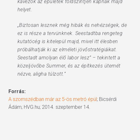
kávézók az épületek földszintjén kapnak majd
helyet.
„Biztosan lesznek még hibák és nehézségek, de
ez is része a tervünknek. Seestadtba rengeteg
kutatócég is kitelepül majd, mivel itt élesben
próbálhatják ki az elméleti jövőstratégiáikat.
Seestadt amolyan élő labor lesz” – tekintett a
közeljövőbe Summer, és az építkezés ütemét
nézve, aligha túlzott.”
Forrás:
A szomszédban már az 5-ös metró épül
; Bicsérdi
Ádám; HVG.hu; 2014. szeptember 14.