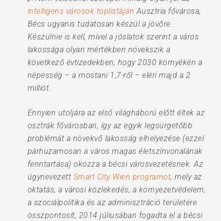
intelligens városok toplistáján
Ausztria fővárosa,
Bécs ugyanis tudatosan készül a jövőre.
Készülnie is kell, mivel a jóslatok szerint a város
lakossága olyan mértékben növekszik a
következő évtizedekben, hogy 2030 környékén a
népesség – a mostani 1,7-ről – eléri majd a 2
milliót.
Ennyien utoljára az első világháború előtt éltek az
osztrák fővárosban, így az egyik legsürgetőbb
problémát a növekvő lakosság elhelyezése (ezzel
párhuzamosan a város magas életszínvonalának
fenntartása) okozza a bécsi városvezetésnek. Az
úgynevezett
Smart City Wien programot
, mely az
oktatás, a városi közlekedés, a környezetvédelem,
a szociálpolitika és az adminisztráció területére
összpontosít, 2014 júliusában fogadta el a bécsi