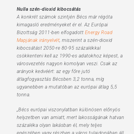
Nulla szén-dioxid kibocsátás
A konkrét számok szintjén Bécs már régóta
kimagasló eredményeket ér el. Az Európai
Bizottság 2011-ben elfogadott
Energy Road
Mapjának irányelvét
, miszerint a szén-dioxid
kibocsátást 2050-re 80-95 százalékkal
csökkenteni kell az 1990-es adatokhoz képest, a
városvezetés nagyon komolyan veszi. Csak az
arányok kedvéért: az egy főre jutó
átlagfogyasztás Bécsben 3,2 tonna, míg
ugyanebben a mutatóban az európai átlag 5,5
tonna.
„Bécs európai viszonylatban különösen előnyös
helyzetben van amiatt, mert lakosságának hatvan
százaléka olyan lakásban él, mely teljes
egészében vagy részben a város tulajdonában áll.