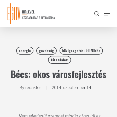
Skip
to
Menu
search
main
Close
content
Menu
energia
gazdaság
közigazgatás: külföldön
társadalom
Bécs: okos városfejlesztés
By
redaktor
2014. szeptember 14.
„…Nem véletlenül szerepel mindig olyan jól az