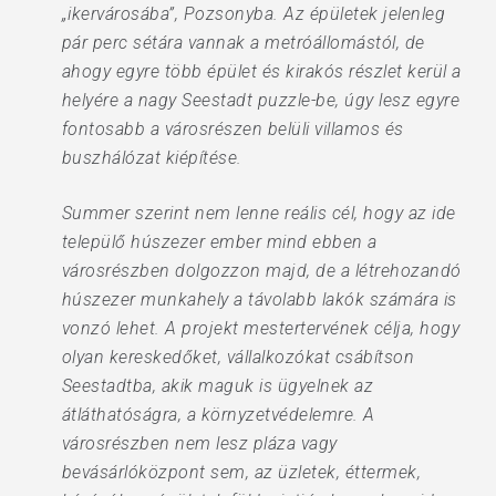
„ikervárosába”, Pozsonyba. Az épületek jelenleg
pár perc sétára vannak a metróállomástól, de
ahogy egyre több épület és kirakós részlet kerül a
helyére a nagy Seestadt puzzle-be, úgy lesz egyre
fontosabb a városrészen belüli villamos és
buszhálózat kiépítése.
Summer szerint nem lenne reális cél, hogy az ide
települő húszezer ember mind ebben a
városrészben dolgozzon majd, de a létrehozandó
húszezer munkahely a távolabb lakók számára is
vonzó lehet. A projekt mestertervének célja, hogy
olyan kereskedőket, vállalkozókat csábítson
Seestadtba, akik maguk is ügyelnek az
átláthatóságra, a környzetvédelemre. A
városrészben nem lesz pláza vagy
bevásárlóközpont sem, az üzletek, éttermek,