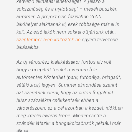
kedvező lakhatási lehetőséget. A jelszó a
sokszínűség és a nyitottság” – meséli büszkén
Summer. A projekt első fázisában 2600
lakóhelyet alakítanak ki, ezek többsége már el is
kelt. Az első lakók nem sokkal ottjártunk után,
szeptember 5-én költöztek be
egyedi tervezésű
lakásaikba.
Az új városrész kialakításakor fontos elv volt,
hogy a beépített terület minimum fele
autómentes közterület (park, futópálya, bringaút,
sétálóutca) legyen. Summer elmondása szerint
azt szeretnék elérni, hogy az autós forgalmat
húsz százalékra csökkentsék ebben a
városrészben, ez a cél azonban a kezdeti időkben
még irreális elvárás lenne. Mindenesetre a
szándék látszik: a bringakölcsönzők például már
állnak.