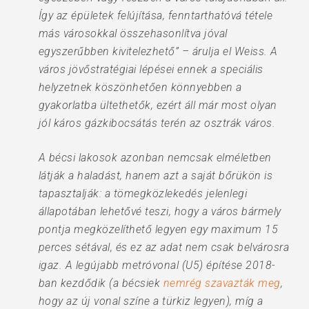
Így az épületek felújítása, fenntarthatóvá tétele
más városokkal összehasonlítva jóval
egyszerűbben kivitelezhető” – árulja el Weiss. A
város jövőstratégiai lépései ennek a speciális
helyzetnek köszönhetően könnyebben a
gyakorlatba ültethetők, ezért áll már most olyan
jól káros gázkibocsátás terén az osztrák város.
A bécsi lakosok azonban nemcsak elméletben
látják a haladást, hanem azt a saját bőrükön is
tapasztalják: a tömegközlekedés jelenlegi
állapotában lehetővé teszi, hogy a város bármely
pontja megközelíthető legyen egy maximum 15
perces sétával, és ez az adat nem csak belvárosra
igaz. A legújabb metróvonal (U5) építése 2018-
ban kezdődik (a bécsiek
nemrég szavazták meg
,
hogy az új vonal színe a türkiz legyen), míg a