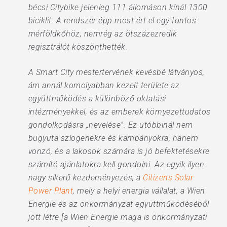
bécsi Citybike jelenleg 111 állomáson kínál 1300
biciklit. A rendszer épp most ért el egy fontos
mérföldkőhöz, nemrég az ötszázezredik
regisztrálót köszönthették.
A Smart City mestertervének kevésbé látványos,
ám annál komolyabban kezelt területe az
együttműködés a különböző oktatási
intézményekkel, és az emberek környezettudatos
gondolkodásra „nevelése”. Ez utóbbinál nem
bugyuta szlogenekre és kampányokra, hanem
vonzó, és a lakosok számára is jó befektetésekre
számító ajánlatokra kell gondolni. Az egyik ilyen
nagy sikerű kezdeményezés, a
Citizens Solar
Power Plant
, mely a helyi energia vállalat, a Wien
Energie és az önkormányzat együttműködéséből
jött létre [a Wien Energie maga is önkormányzati