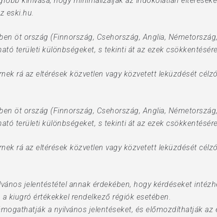
őbb kihívása, hogy minimalizálják az indokolatlan eltéréseket –
z eski.hu.
ben öt ország (Finnország, Csehország, Anglia, Németország
ató területi különbségeket, s tekinti át az ezek csökkentésér
ek rá az eltérések közvetlen vagy közvetett leküzdését célzó
ben öt ország (Finnország, Csehország, Anglia, Németország
ató területi különbségeket, s tekinti át az ezek csökkentésér
ek rá az eltérések közvetlen vagy közvetett leküzdését célzó
nyilvános jelentéstétel annak érdekében, hogy kérdéseket intéz
 a kiugró értékekkel rendelkező régiók esetében.
ámogathatják a nyilvános jelentéseket, és előmozdíthatják az 