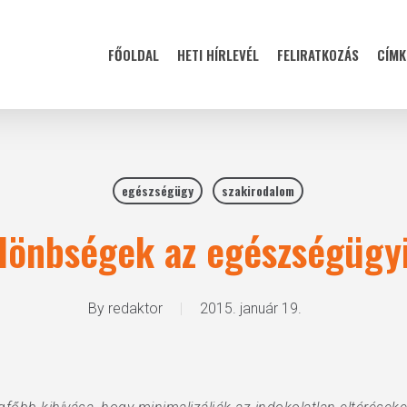
FŐOLDAL
HETI HÍRLEVÉL
FELIRATKOZÁS
CÍMK
egészségügy
szakirodalom
ülönbségek az egészségügyi
By
redaktor
2015. január 19.