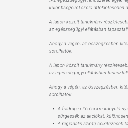
„Az egészségügyi rendszerek egyik legf
Hit enter to search or ESC to close
különbségeiről szóló áttekintésében a
A lapon közölt tanulmány részleteseb
az egészségügyi ellátásban tapasztalh
Ahogy a végén, az összegzésben kitérn
sorolhatók:
A lapon közölt tanulmány részleteseb
az egészségügyi ellátásban tapasztalh
Ahogy a végén, az összegzésben kitérn
sorolhatók:
A földrajzi eltérésekre irányuló 
sürgessék az akciókat, különösen
A regionális szintű célkitűzések t