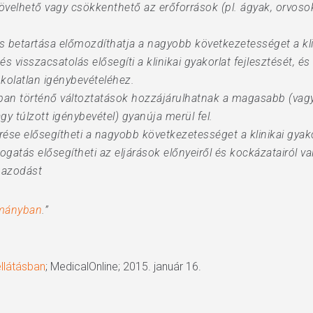
övelhető vagy csökkenthető az erőforrások (pl. ágyak, orvosok)
 és betartása előmozdíthatja a nagyobb következetességet a kli
 és visszacsatolás elősegíti a klinikai gyakorlat fejlesztését, é
kolatlan igénybevételéhez.
an történő változtatások hozzájárulhatnak a magasabb (vagy
gy túlzott igénybevétel) gyanúja merül fel.
e elősegítheti a nagyobb következetességet a klinikai gyak
atás elősegítheti az eljárások előnyeiről és kockázatairól val
gazodást
lmányban
.”
llátásban
; MedicalOnline; 2015. január 16.