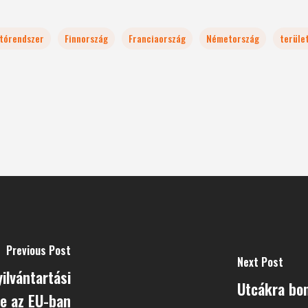
átórendszer
Finnország
Franciaország
Németország
terüle
Previous Post
Next Post
ilvántartási
Utcákra bon
re az EU-ban