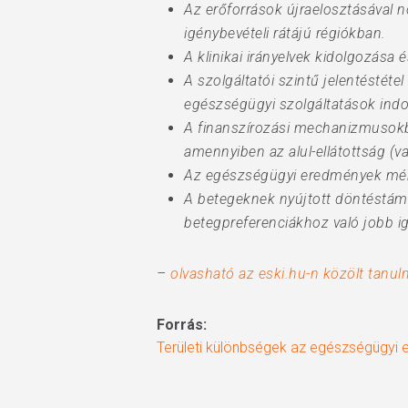
Az erőforrások újraelosztásával n
igénybevételi rátájú régiókban.
A klinikai irányelvek kidolgozása
A szolgáltatói szintű jelentéstétel
egészségügyi szolgáltatások indo
A finanszírozási mechanizmusokb
amennyiben az alul-ellátottság (va
Az egészségügyi eredmények mérés
A betegeknek nyújtott döntéstámog
betegpreferenciákhoz való jobb i
–
olvasható az eski.hu-n közölt tanu
Forrás:
Területi különbségek az egészségügyi e