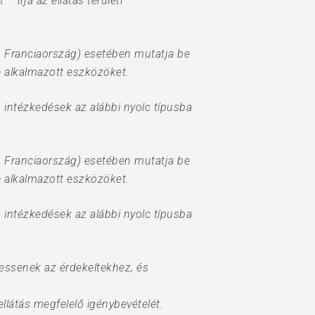
 írja az ellátás területi
, Franciaország) esetében mutatja be
e alkalmazott eszközöket.
 intézkedések az alábbi nyolc típusba
, Franciaország) esetében mutatja be
e alkalmazott eszközöket.
 intézkedések az alábbi nyolc típusba
hessenek az érdekeltekhez, és
ellátás megfelelő igénybevételét.