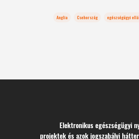
Anglia
Csehország
egészségügyi ell
Elektronikus egészségügyi ny
projektek és azok jogszabályi hátte