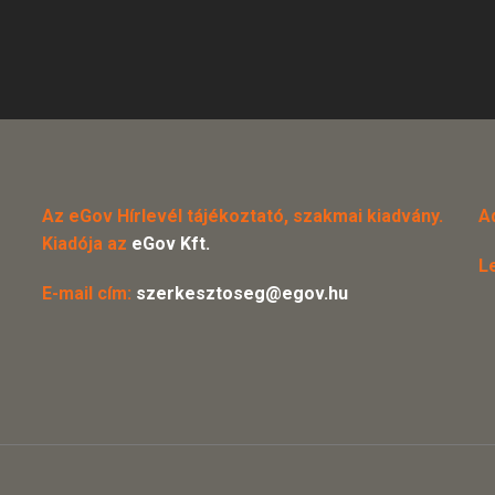
Az eGov Hírlevél tájékoztató, szakmai kiadvány.
A
Kiadója az
eGov Kft.
L
E-mail cím:
szerkesztoseg@egov.hu