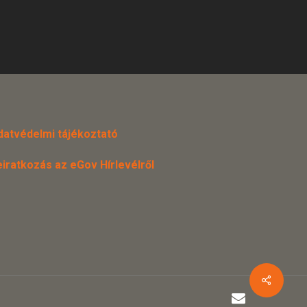
datvédelmi tájékoztató
eiratkozás az eGov Hírlevélről
email