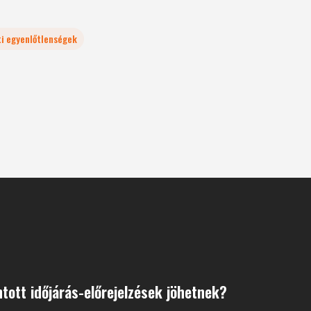
ti egyenlőtlenségek
tott időjárás-előrejelzések jöhetnek?