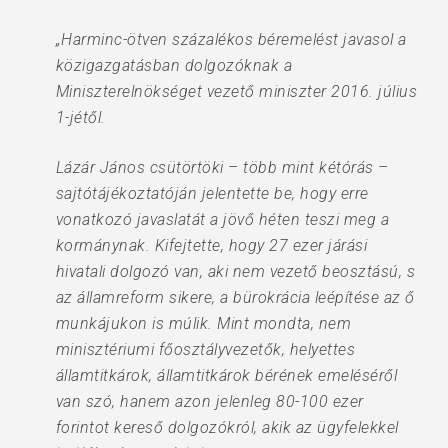
„Harminc-ötven százalékos béremelést javasol a
közigazgatásban dolgozóknak a
Miniszterelnökséget vezető miniszter 2016. július
1-jétől.
Lázár János csütörtöki – több mint kétórás –
sajtótájékoztatóján jelentette be, hogy erre
vonatkozó javaslatát a jövő héten teszi meg a
kormánynak. Kifejtette, hogy 27 ezer járási
hivatali dolgozó van, aki nem vezető beosztású, s
az államreform sikere, a bürokrácia leépítése az ő
munkájukon is múlik. Mint mondta, nem
minisztériumi főosztályvezetők, helyettes
államtitkárok, államtitkárok bérének emeléséről
van szó, hanem azon jelenleg 80-100 ezer
forintot kereső dolgozókról, akik az ügyfelekkel