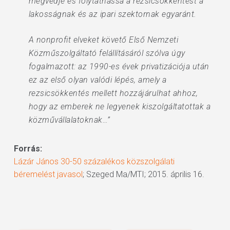
megvédje és folytathassa a rezsicsökkentést a
lakosságnak és az ipari szektornak egyaránt.
A nonprofit elveket követő Első Nemzeti
Közműszolgáltató felállításáról szólva úgy
fogalmazott: az 1990-es évek privatizációja után
ez az első olyan valódi lépés, amely a
rezsicsökkentés mellett hozzájárulhat ahhoz,
hogy az emberek ne legyenek kiszolgáltatottak a
közművállalatoknak…”
Forrás:
Lázár János 30-50 százalékos közszolgálati
béremelést javasol
; Szeged Ma/MTI; 2015. április 16.