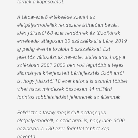
tartják a kapcsolatot.
A tárcavezető értékelése szerint az
életpályamodellek rendszere láthatóan bevált,
idén júliustól 68 ezer rendőrnek és tűzoltónak
emelkedik átlagosan 30 százalékkal a bére, 2019-
ig pedig évente további 5 százalékkal. Ezt
jelentős változásnak nevezte, utalva arra, hogy a
szférában 2001-2002-ben volt legutóbb a teljes
állományra kiterjesztett bérfejlesztés Szólt arról
is, hogy júliustól 18 ezer katona is szintén többet
vihet haza; mindezek összesen 44 milliárd
forintos többletkiadást jelentenek az államnak.
Felidézte a tavaly megindult pedagógus
életpályamodellt, s szólt arról is, hogy idén 6400
háziorvos is 130 ezer forinttal többet kap
havonta.