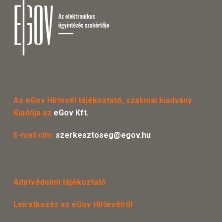
Az eGov Hírlevél tájékoztató, szakmai kiadvány.
Kiadója az
eGov Kft.
E-mail cím:
szerkesztoseg@egov.hu
Adatvédelmi tájékoztató
Leiratkozás az eGov Hírlevélről