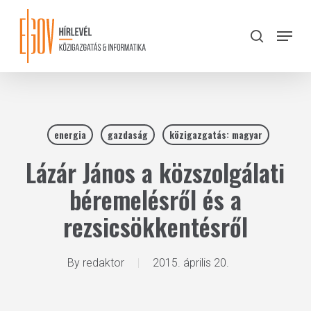
Skip
to
Menu
search
main
Close
content
Menu
energia
gazdaság
közigazgatás: magyar
Lázár János a közszolgálati
béremelésről és a
rezsicsökkentésről
By
redaktor
2015. április 20.