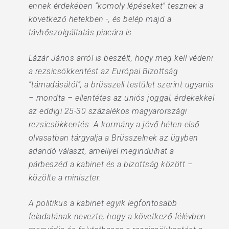
ennek érdekében “komoly lépéseket” tesznek a
következő hetekben -, és belép majd a
távhőszolgáltatás piacára is.
Lázár János arról is beszélt, hogy meg kell védeni
a rezsicsökkentést az Európai Bizottság
“támadásától”, a brüsszeli testület szerint ugyanis
– mondta – ellentétes az uniós joggal, érdekekkel
az eddigi 25-30 százalékos magyarországi
rezsicsökkentés. A kormány a jövő héten első
olvasatban tárgyalja a Brüsszelnek az ügyben
adandó választ, amellyel megindulhat a
párbeszéd a kabinet és a bizottság között –
közölte a miniszter.
A politikus a kabinet egyik legfontosabb
feladatának nevezte, hogy a következő félévben