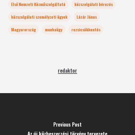
Első Nemzeti Közműszolgáltató
közszolgálati bérezés
közszolgálati személyzeti ügyek
Lázár János
Magyarország
munkaügy
rezsicsökkentés
redaktor
Previous Post
Az új közbeszerzési törvény tervezete