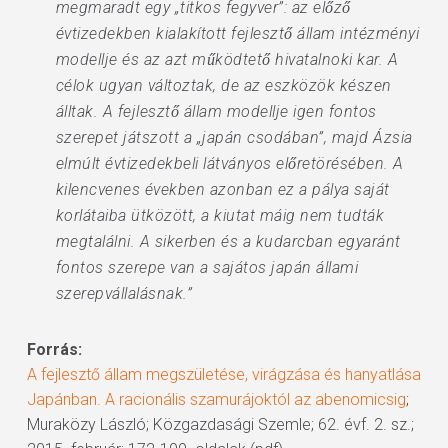
megmaradt egy „titkos fegyver”: az előző
évtizedekben kialakított fejlesztő állam intézményi
modellje és az azt működtető hivatalnoki kar. A
célok ugyan változtak, de az eszközök készen
álltak. A fejlesztő állam modellje igen fontos
szerepet játszott a „japán csodában”, majd Ázsia
elmúlt évtizedekbeli látványos előretörésében. A
kilencvenes években azonban ez a pálya saját
korlátaiba ütközött, a kiutat máig nem tudták
megtalálni. A sikerben és a kudarcban egyaránt
fontos szerepe van a sajátos japán állami
szerepvállalásnak.”
Forrás:
A fejlesztő állam megszületése, virágzása és hanyatlása
Japánban. A racionális szamurájoktól az abenomicsig
;
Muraközy László; Közgazdasági Szemle; 62. évf. 2. sz.;