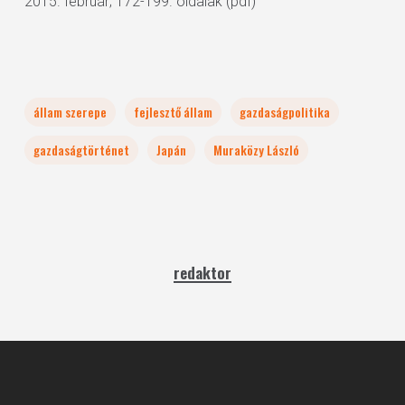
2015. február; 172-199. oldalak (pdf)
állam szerepe
fejlesztő állam
gazdaságpolitika
gazdaságtörténet
Japán
Muraközy László
redaktor