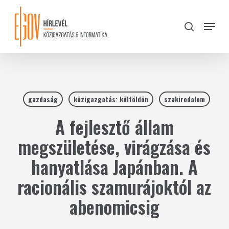
Skip
to
Menu
search
main
Close
content
Menu
gazdaság
közigazgatás: külföldön
szakirodalom
A fejlesztő állam
megszületése, virágzása és
hanyatlása Japánban. A
racionális szamurájoktól az
abenomicsig