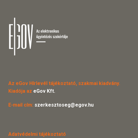
Az eGov Hírlevél tájékoztató, szakmai kiadvány.
Kiadója az
eGov Kft.
E-mail cím:
szerkesztoseg@egov.hu
Adatvédelmi tájékoztató