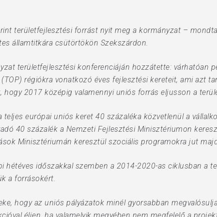
orint területfejlesztési forrást nyit meg a kormányzat – mon
ttes államtitkára csütörtökön Szekszárdon.
t területfejlesztési konferenciáján hozzátette: várhatóan pé
(TOP) régiókra vonatkozó éves fejlesztési kereteit, ami azt t
 hogy 2017 középig valamennyi uniós forrás eljusson a terüle
teljes európai uniós keret 40 százaléka közvetlenül a vállal
dó 40 százalék a Nemzeti Fejlesztési Minisztériumon kereszt
rrások Minisztériumán keresztül szociális programokra jut maj
rábbi hétéves időszakkal szemben a 2014-2020-as ciklusban a 
k a forrásokért.
ke, hogy az uniós pályázatok minél gyorsabban megvalósulja
cióval éljen, ha valamelyik megyében nem megfelelő a projek