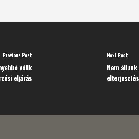
Previous Post
Next Post
yebbé válik
Nem állunk 
zési eljárás
elterjeszté