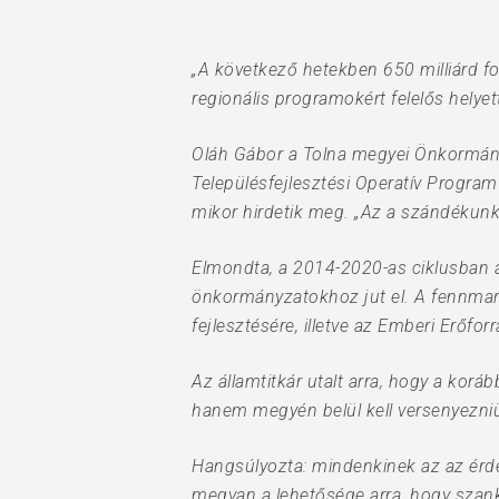
„A következő hetekben 650 milliárd f
regionális programokért felelős helye
Oláh Gábor a Tolna megyei Önkormányza
Településfejlesztési Operatív Program 
mikor hirdetik meg. „Az a szándékunk,
Elmondta, a 2014-2020-as ciklusban a 
önkormányzatokhoz jut el. A fennmara
fejlesztésére, illetve az Emberi Erőfo
Az államtitkár utalt arra, hogy a ko
hanem megyén belül kell versenyezniü
Hangsúlyozta: mindenkinek az az érde
megvan a lehetősége arra, hogy szank