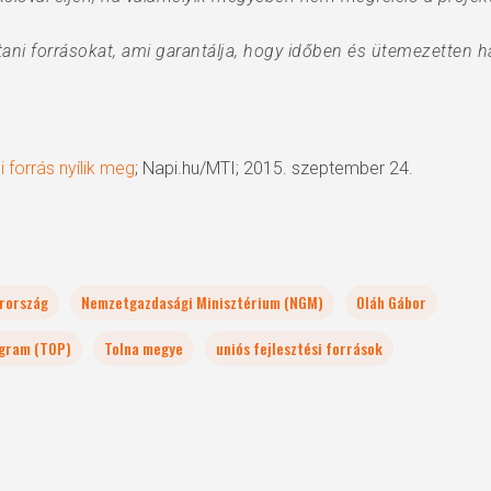
ni forrásokat, ami garantálja, hogy időben és ütemezetten ha
i forrás nyílik meg
; Napi.hu/MTI; 2015. szeptember 24.
rország
Nemzetgazdasági Minisztérium (NGM)
Oláh Gábor
ogram (TOP)
Tolna megye
uniós fejlesztési források