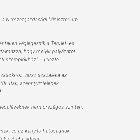
dta a Nemzetgazdasági Minisztérium
nteken véglegesítik a Terület- és
artalmazza, hogy melyik pályázatot
ti szereplőkhöz” – jelezte.
kozásokhoz, húsz százaléka az
ül utak, szennyvíztelepek
d.
településeknek nem országos szinten,
nak, és az irányító hatóságnak
tek előrehaladása.