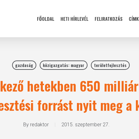
FŐOLDAL
HETI HÍRLEVÉL
FELIRATKOZÁS
CÍMK
gazdaság
közigazgatás: magyar
területfejlesztés
kező hetekben 650 milliár
lesztési forrást nyit meg a
By
redaktor
2015. szeptember 27.