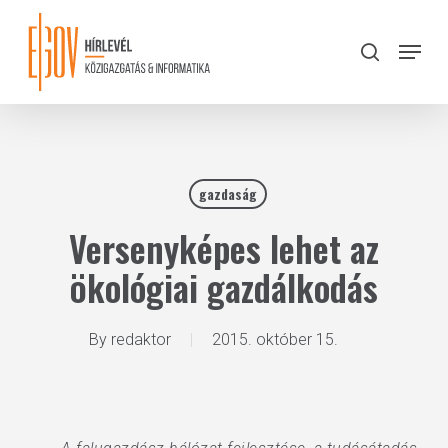
Skip
to
Menu
search
main
Close
content
Menu
gazdaság
Versenyképes lehet az
ökológiai gazdálkodás
By
redaktor
2015. október 15.