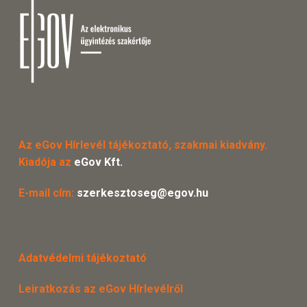
Az eGov Hírlevél tájékoztató, szakmai kiadvány.
Kiadója az
eGov Kft.
E-mail cím:
szerkesztoseg@egov.hu
Adatvédelmi tájékoztató
Leiratkozás az eGov Hírlevélről