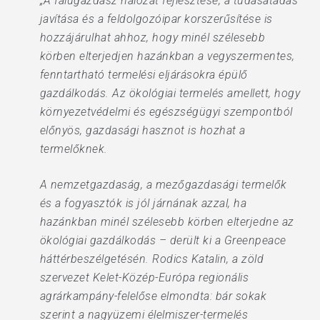
„A falugazdász hálózat fejlesztése, a tudásátadás
javítása és a feldolgozóipar korszerűsítése is
hozzájárulhat ahhoz, hogy minél szélesebb
körben elterjedjen hazánkban a vegyszermentes,
fenntartható termelési eljárásokra épülő
gazdálkodás. Az ökológiai termelés amellett, hogy
környezetvédelmi és egészségügyi szempontból
előnyös, gazdasági hasznot is hozhat a
termelőknek.
A nemzetgazdaság, a mezőgazdasági termelők
és a fogyasztók is jól járnának azzal, ha
hazánkban minél szélesebb körben elterjedne az
ökológiai gazdálkodás – derült ki a Greenpeace
háttérbeszélgetésén. Rodics Katalin, a zöld
szervezet Kelet-Közép-Európa regionális
agrárkampány-felelőse elmondta: bár sokak
szerint a nagyüzemi élelmiszer-termelés