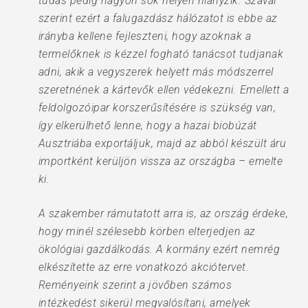
tudás pedig nagyon sok helyen hiányzik. Szavai
szerint ezért a falugazdász hálózatot is ebbe az
irányba kellene fejleszteni, hogy azoknak a
termelőknek is kézzel fogható tanácsot tudjanak
adni, akik a vegyszerek helyett más módszerrel
szeretnének a kártevők ellen védekezni. Emellett a
feldolgozóipar korszerűsítésére is szükség van,
így elkerülhető lenne, hogy a hazai biobúzát
Ausztriába exportáljuk, majd az abból készült áru
importként kerüljön vissza az országba – emelte
ki.
A szakember rámutatott arra is, az ország érdeke,
hogy minél szélesebb körben elterjedjen az
ökológiai gazdálkodás. A kormány ezért nemrég
elkészítette az erre vonatkozó akciótervet.
Reményeink szerint a jövőben számos
intézkedést sikerül megvalósítani, amelyek