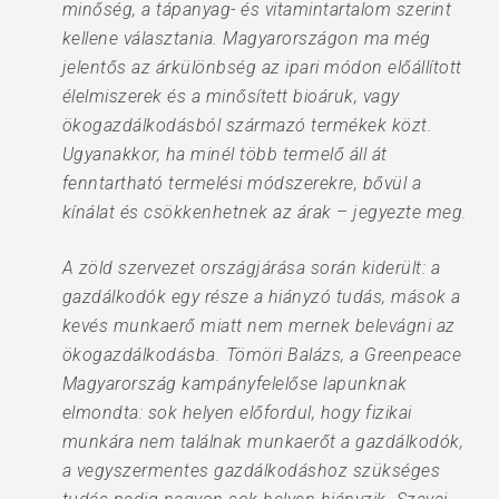
minőség, a tápanyag- és vitamintartalom szerint
kellene választania. Magyarországon ma még
jelentős az árkülönbség az ipari módon előállított
élelmiszerek és a minősített bioáruk, vagy
ökogazdálkodásból származó termékek közt.
Ugyanakkor, ha minél több termelő áll át
fenntartható termelési módszerekre, bővül a
kínálat és csökkenhetnek az árak – jegyezte meg.
A zöld szervezet országjárása során kiderült: a
gazdálkodók egy része a hiányzó tudás, mások a
kevés munkaerő miatt nem mernek belevágni az
ökogazdálkodásba. Tömöri Balázs, a Greenpeace
Magyarország kampányfelelőse lapunknak
elmondta: sok helyen előfordul, hogy fizikai
munkára nem találnak munkaerőt a gazdálkodók,
a vegyszermentes gazdálkodáshoz szükséges