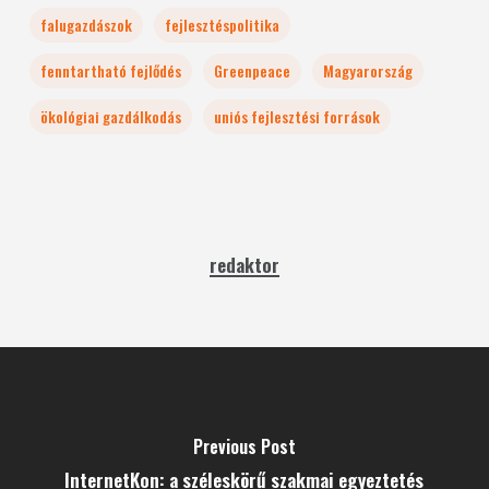
falugazdászok
fejlesztéspolitika
fenntartható fejlődés
Greenpeace
Magyarország
ökológiai gazdálkodás
uniós fejlesztési források
redaktor
Previous Post
InternetKon: a széleskörű szakmai egyeztetés