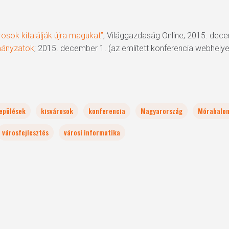
rosok kitalálják újra magukat”
; Világgazdaság Online; 2015. dec
mányzatok
; 2015. december 1. (az említett konferencia webhelye
lepülések
kisvárosok
konferencia
Magyarország
Mórahalo
városfejlesztés
városi informatika