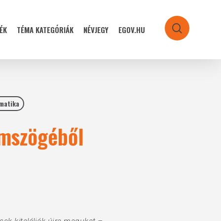
ÉK
TÉMA KATEGÓRIÁK
NÉVJEGY
EGOV.HU
search
rmatika
emszögéből