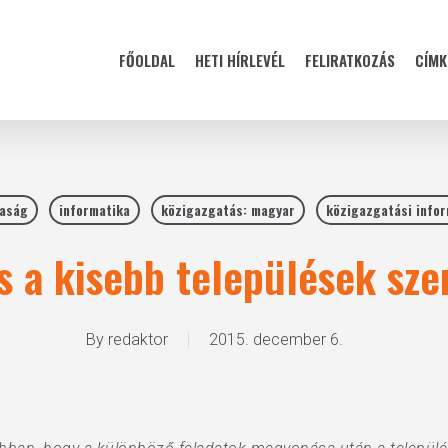
FŐOLDAL
HETI HÍRLEVÉL
FELIRATKOZÁS
CÍMK
aság
informatika
közigazgatás: magyar
közigazgatási info
s a kisebb települések sz
By
redaktor
2015. december 6.