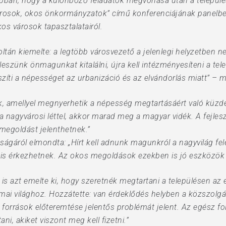
 abban, hogy a különböző feladatok megvonása után a település
árosok, okos önkormányzatok” című konferenciájának panelbe
os városok tapasztalatairól.
án kiemelte: a legtöbb városvezető a jelenlegi helyzetben ne
 leszünk önmagunkat kitalálni, újra kell intézményesíteni a tel
szíti a népességet az urbanizáció és az elvándorlás miatt” – 
ek, amellyel megnyerhetik a népesség megtartásáért való küzd
a nagyvárosi léttel, akkor marad meg a magyar vidék. A fejles
 megoldást jelenthetnek.”
ágáról elmondta: „Hírt kell adnunk magunkról a nagyvilág fel
 is érkezhetnek. Az okos megoldások ezekben is jó eszközök 
is azt emelte ki, hogy szeretnék megtartani a településen az
 mai világhoz. Hozzátette: van érdeklődés helyben a közszolgá
rrások előteremtése jelentős problémát jelent. Az egész fol
i, akiket viszont meg kell fizetni.”