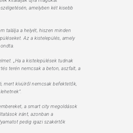
ek kitalálják újra magukat –
szélgetésén, amelyben két kisebb
m találja a helyét, hiszen minden
epüléseket. Az a kistelepülés, amely
mondta.
elmet. „Ha a kistelepülések tudnak
ztés terén nemcsak a beton, aszfalt, a
é, mert kívülről nemcsak befektetők,
lehetnek”.
 embereket, a smart city megoldások
ltatások iránt, azonban a
yamatot pedig igazi szakértők