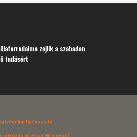
illaforradalma zajlik a szabadon
ő tudásért
datvédelmi tájékoztató
eiratkozás az eGov Hírlevélről