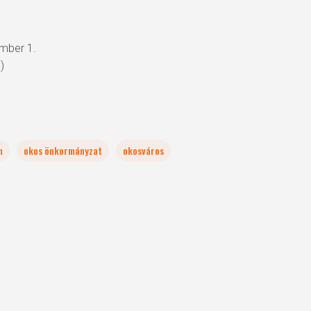
ember 1.
)
m
okos önkormányzat
okosváros