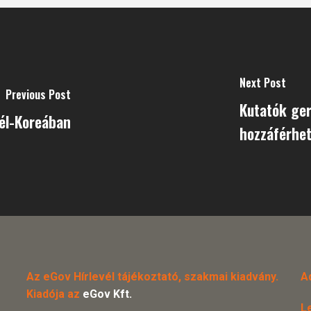
Next Post
Previous Post
Kutatók ger
Dél-Koreában
hozzáférhet
Az eGov Hírlevél tájékoztató, szakmai kiadvány.
A
Kiadója az
eGov Kft.
L