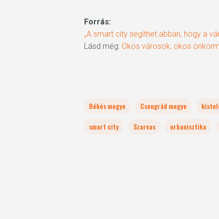
Forrás:
„A smart city segíthet abban, hogy a vá
Lásd még:
Okos városok, okos önkor
Békés megye
Csongrád megye
kiste
smart city
Szarvas
urbanisztika