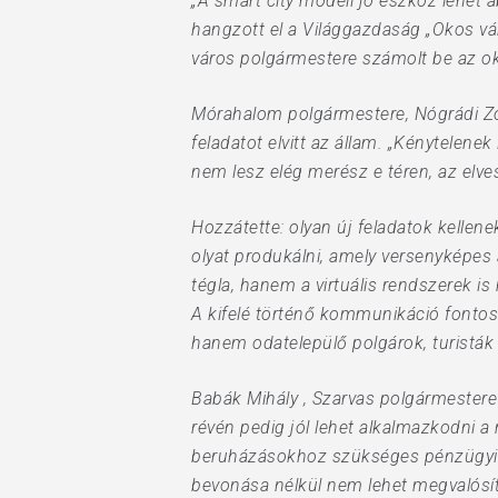
„A smart city modell jó eszköz lehet
hangzott el a Világgazdaság „Okos v
város polgármestere számolt be az ok
Mórahalom polgármestere, Nógrádi Zolt
feladatot elvitt az állam. „Kénytelenek
nem lesz elég merész e téren, az elve
Hozzátette: olyan új feladatok kellen
olyat produkálni, amely versenyképes 
tégla, hanem a virtuális rendszerek is
A kifelé történő kommunikáció fontoss
hanem odatelepülő polgárok, turisták
Babák Mihály , Szarvas polgármestere 
révén pedig jól lehet alkalmazkodni a
beruházásokhoz szükséges pénzügyi fo
bevonása nélkül nem lehet megvalósítan