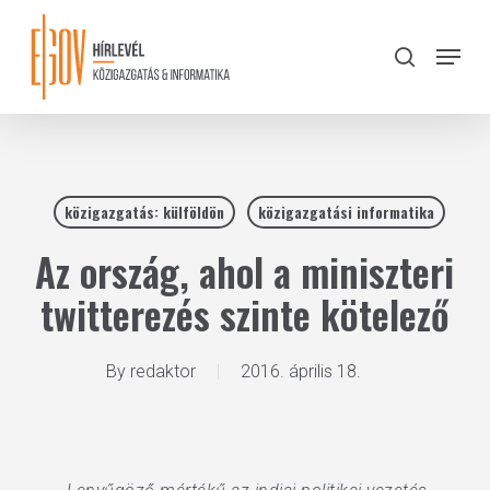
Skip
to
Menu
search
main
Close
content
Menu
közigazgatás: külföldön
közigazgatási informatika
Az ország, ahol a miniszteri
twitterezés szinte kötelező
By
redaktor
2016. április 18.