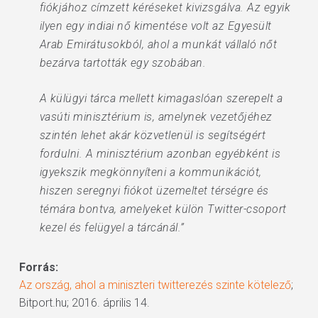
fiókjához címzett kéréseket kivizsgálva. Az egyik
ilyen egy indiai nő kimentése volt az Egyesült
Arab Emirátusokból, ahol a munkát vállaló nőt
bezárva tartották egy szobában.
A külügyi tárca mellett kimagaslóan szerepelt a
vasúti minisztérium is, amelynek vezetőjéhez
szintén lehet akár közvetlenül is segítségért
fordulni. A minisztérium azonban egyébként is
igyekszik megkönnyíteni a kommunikációt,
hiszen seregnyi fiókot üzemeltet térségre és
témára bontva, amelyeket külön Twitter-csoport
kezel és felügyel a tárcánál.”
Forrás:
Az ország, ahol a miniszteri twitterezés szinte kötelező
;
Bitport.hu; 2016. április 14.