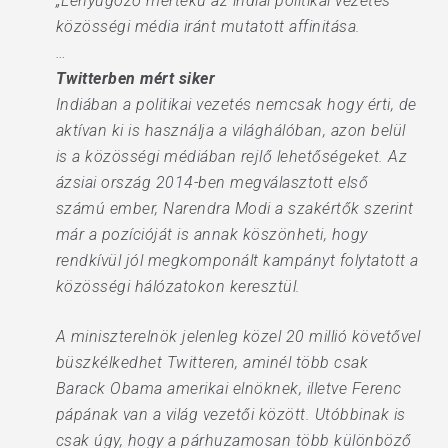
„Lenyűgöző mértékű az indiai politikai vezetés
közösségi média iránt mutatott affinitása.
…
Twitterben mért siker
Indiában a politikai vezetés nemcsak hogy érti, de
aktívan ki is használja a világhálóban, azon belül
is a közösségi médiában rejlő lehetőségeket. Az
ázsiai ország 2014-ben megválasztott első
számú ember, Narendra Modi a szakértők szerint
már a pozícióját is annak köszönheti, hogy
rendkívül jól megkomponált kampányt folytatott a
közösségi hálózatokon keresztül.
A miniszterelnök jelenleg közel 20 millió követővel
büszkélkedhet Twitteren, aminél több csak
Barack Obama amerikai elnöknek, illetve Ferenc
pápának van a világ vezetői között. Utóbbinak is
csak úgy, hogy a párhuzamosan több különböző