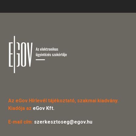
Az eGov Hírlevél tájékoztató, szakmai kiadvány.
Kiadója az
eGov Kft.
E-mail cím:
szerkesztoseg@egov.hu