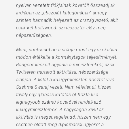
nyelven vezetett fiókjainak követőit összeadjuk.
Indiában az „abszolút kategóriában” amúgy
szintén harmadik helyezett az országvezető, akit
csak két bollywoodi szinészsztár előz meg
népszerűségben.
Modi, pontosabban a stábja most egy szokatlan
módon értékelte a kormánytagok teljesítményét.
Rangsor készült ugyanis a miniszterekről, azok
Twitteren mutatott aktivitása, népszerűsége
alapján. A listát a külügyminiszteri posztot vivő
Sushma Swaraj vezeti. Nem véletlenül, hiszen
tavaly egy globális kutatás őt hozta ki a
legnagyobb számú követővel rendelkező
külügyminiszternek. A nagyságon kívül az
aktivitás is megsüvegelendő, hiszen nem egy
esetben oldott meg diplomáciai ügyeket a