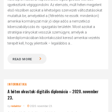
igyekeztünk végiggondolni. Az elemzés, múlt héten megjelent
első részében azokat a lehetséges szervezeti változtatásokat
mutattuk be, amelyekkel a (félreértés ne essék: mindenkori)
amerikai kormányzat már jó ideje adós a nemzetközi
kiberszabályozás és -igazgatás területén. Most azokat a
stratégiai irányokat vesszük szemügyre, amelyek a
kiberdiplomáciában kibontakozást kereső amerikai vezetés
terepét kell, hogy jelentsék – legalábbis a...
READ MORE
INFORMATIKA
A héten olvastuk: digitális diplomácia – 2020. november
23.
by
redaktor
2020. november 23.