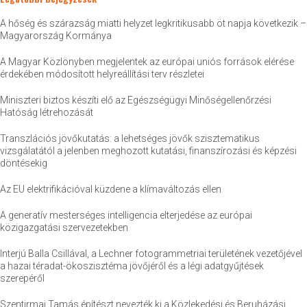
A hőség és szárazság miatti helyzet legkritikusabb öt napja következik –
Magyarország Kormánya
A Magyar Közlönyben megjelentek az európai uniós források elérése
érdekében módosított helyreállítási terv részletei
Miniszteri biztos készíti elő az Egészségügyi Minőségellenőrzési
Hatóság létrehozását
Transzlációs jövőkutatás: a lehetséges jövők szisztematikus
vizsgálatától a jelenben meghozott kutatási, finanszírozási és képzési
döntésekig
Az EU elektrifikációval küzdene a klímaváltozás ellen
A generatív mesterséges intelligencia elterjedése az európai
közigazgatási szervezetekben
Interjú Balla Csillával, a Lechner fotogrammetriai területének vezetőjével
a hazai téradat-ökoszisztéma jövőjéről és a légi adatgyűjtések
szerepéről
Szentirmai Tamás építészt nevezték ki a Közlekedési és Beruházási