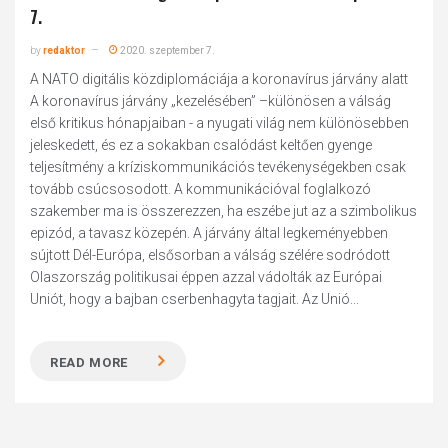
7.
by
redaktor
2020. szeptember 7.
A NATO digitális közdiplomáciája a koronavírus járvány alatt
A koronavírus járvány „kezelésében” –különösen a válság
első kritikus hónapjaiban - a nyugati világ nem különösebben
jeleskedett, és ez a sokakban csalódást keltően gyenge
teljesítmény a kríziskommunikációs tevékenységekben csak
tovább csúcsosodott. A kommunikációval foglalkozó
szakember ma is összerezzen, ha eszébe jut az a szimbolikus
epizód, a tavasz közepén. A járvány által legkeményebben
sújtott Dél-Európa, elsősorban a válság szélére sodródott
Olaszország politikusai éppen azzal vádolták az Európai
Uniót, hogy a bajban cserbenhagyta tagjait. Az Unió...
READ MORE