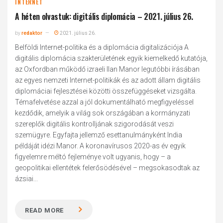
INTERNET
A héten olvastuk: digitális diplomácia – 2021. július 26.
by
redaktor
2021. július 26.
Belföldi Internet-politika és a diplomácia digitalizációja A
digitális diplomácia szakterületének egyik kiemelkedő kutatója,
az Oxfordban működő izraeli Ilan Manor legutóbbi írásában
az egyes nemzeti Internet-politikák és az adott állam digitális
diplomáciai fejlesztései közötti összefüggéseket vizsgálta.
Témafelvetése azzal a jól dokumentálható megfigyeléssel
kezdődik, amelyik a világ sok országában a kormányzati
szereplők digitális kontrolljának szigorodását veszi
szemügyre. Egyfajta jellemző esettanulmányként India
példáját idézi Manor. A koronavírusos 2020-as év egyik
figyelemre méltó fejleménye volt ugyanis, hogy – a
geopolitikai ellentétek felerősödésével – megsokasodtak az
ázsiai...
READ MORE