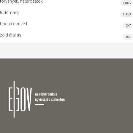
törvények, határozatok
1 805
tudomány
1 453
Uncategorized
197
zöld átállás
402