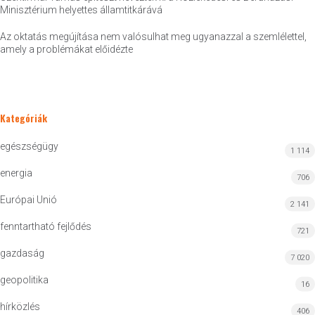
Minisztérium helyettes államtitkárává
Az oktatás megújítása nem valósulhat meg ugyanazzal a szemlélettel,
amely a problémákat előidézte
Kategóriák
egészségügy
1 114
energia
706
Európai Unió
2 141
fenntartható fejlődés
721
gazdaság
7 020
geopolitika
16
hírközlés
406