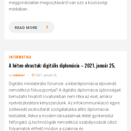
meggondolatlan megosztásáról van szó a közösségi
médiában...
READ MORE
INFORMATIKA
A héten olvastuk: digitális diplomácia – 2021. január 25.
by
redaktor
2021. január 25.
Digitális minilaterális fórumok: a kiberdiplomácia eljövendő
nemzetközi fókuszpontjai? A digitális diplomácia újdonságait
bemutatni hivatott rovatunkban nem ritka az eset, amikor
nyelvészkedésre kényszerülünk. Az infokommunikáció egyre
szélesedő eszköztárát szolgálatukba állító diplomáciai
testületek, illetve a modern társadalmak életét gyökerestül
felforgató új technológiák nemzetközi szabályozását célzó
folyamatok érthető módon a szakmai és