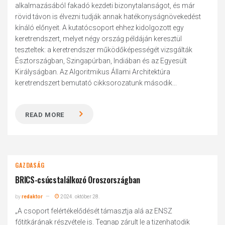
alkalmazásából fakadó kezdeti bizonytalanságot, és már
rövid távon is élvezni tudják annak hatékonyságnövekedést
kínáló előnyeit. A kutatócsoport ehhez kidolgozott egy
keretrendszert, melyet négy ország példáján keresztül
teszteltek: a keretrendszer működőképességét vizsgálták
Észtországban, Szingapúrban, Indiában és az Egyesült
Királyságban. Az Algoritmikus Állami Architektúra
keretrendszert bemutató cikksorozatunk második...
READ MORE
GAZDASÁG
BRICS-csúcstalálkozó Oroszországban
by
redaktor
2024. október 28.
„A csoport felértékelődését támasztja alá az ENSZ
főtitkárának részvétele is. Tegnap zárult le a tizenhatodik