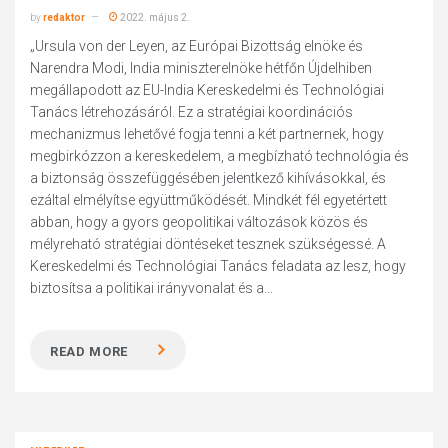
by
redaktor
2022. május 2.
„Ursula von der Leyen, az Európai Bizottság elnöke és
Narendra Modi, India miniszterelnöke hétfőn Újdelhiben
megállapodott az EU-India Kereskedelmi és Technológiai
Tanács létrehozásáról. Ez a stratégiai koordinációs
mechanizmus lehetővé fogja tenni a két partnernek, hogy
megbirkózzon a kereskedelem, a megbízható technológia és
a biztonság összefüggésében jelentkező kihívásokkal, és
ezáltal elmélyítse együttműködését. Mindkét fél egyetértett
abban, hogy a gyors geopolitikai változások közös és
mélyreható stratégiai döntéseket tesznek szükségessé. A
Kereskedelmi és Technológiai Tanács feladata az lesz, hogy
biztosítsa a politikai irányvonalat és a...
READ MORE