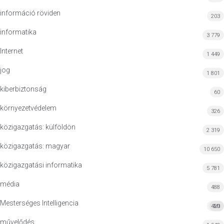
információ röviden
203
informatika
3 779
Internet
1 449
jog
1 801
kiberbiztonság
60
környezetvédelem
326
közigazgatás: külföldön
2 319
közigazgatás: magyar
10 650
közigazgatási informatika
5 781
média
488
Mesterséges Intelligencia
420
MI
művelődés