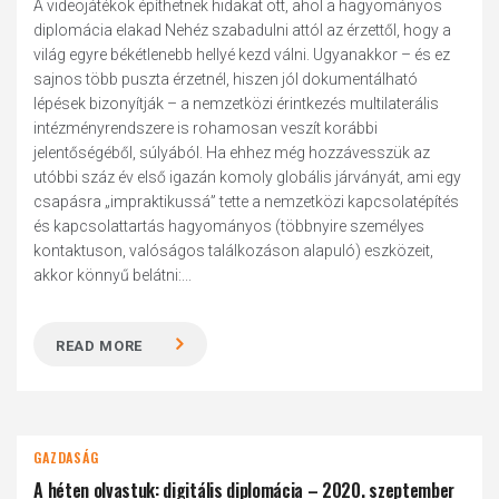
A videojátékok építhetnek hidakat ott, ahol a hagyományos
diplomácia elakad Nehéz szabadulni attól az érzettől, hogy a
világ egyre békétlenebb hellyé kezd válni. Ugyanakkor – és ez
sajnos több puszta érzetnél, hiszen jól dokumentálható
lépések bizonyítják – a nemzetközi érintkezés multilaterális
intézményrendszere is rohamosan veszít korábbi
jelentőségéből, súlyából. Ha ehhez még hozzávesszük az
utóbbi száz év első igazán komoly globális járványát, ami egy
csapásra „impraktikussá” tette a nemzetközi kapcsolatépítés
és kapcsolattartás hagyományos (többnyire személyes
kontaktuson, valóságos találkozáson alapuló) eszközeit,
akkor könnyű belátni:...
READ MORE
GAZDASÁG
A héten olvastuk: digitális diplomácia – 2020. szeptember