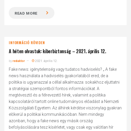
READ MORE
INFORMÁCIÓ RÖVIDEN
A héten olvastuk: kiberbiztonság – 2021. április 12.
by
redaktor
2021. április 12.
Fake news: igénytelenség vagy tudatos hadviselés? „ A fake
news használata a hadviselés gyakorlatából ered, de a
politika is ugyanazzal a céllal alkalmazza: sokakhoz eljuttatni
a stratégiai szempontból fontos információkat. A
megtévesztő és a félrevezető hírek, valamint a politika
kapcsolatáról tartott online tudományos előadást a Nemzeti
Közszolgálati Egyetem. Az álhírek kérdése viszonylag gyakran
előkerül a politikai kommunikációban. Nem mindegy
azonban, hogy a fake news egy másik ország
befolyásolására tesz kísérletet, vagy csak egy valótlan hír