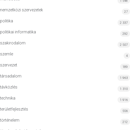
1 548
nemzetközi szervezetek
27
politika
2 337
politikai informatika
292
szakirodalom
2 507
szemle
4
szervezet
189
társadalom
1 963
távközlés
1 310
technika
1 916
területfejlesztés
556
történelem
212