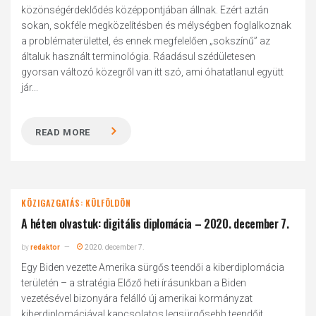
közönségérdeklődés középpontjában állnak. Ezért aztán
sokan, sokféle megközelítésben és mélységben foglalkoznak
a problématerülettel, és ennek megfelelően „sokszínű” az
általuk használt terminológia. Ráadásul szédületesen
gyorsan változó közegről van itt szó, ami óhatatlanul együtt
jár...
READ MORE
KÖZIGAZGATÁS: KÜLFÖLDÖN
A héten olvastuk: digitális diplomácia – 2020. december 7.
by
redaktor
2020. december 7.
Egy Biden vezette Amerika sürgős teendői a kiberdiplomácia
területén – a stratégia Előző heti írásunkban a Biden
vezetésével bizonyára felálló új amerikai kormányzat
kiberdiplomáciával kapcsolatos legsürgősebb teendőit