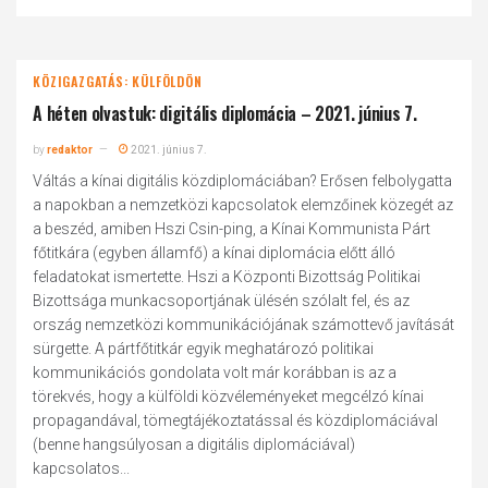
KÖZIGAZGATÁS: KÜLFÖLDÖN
A héten olvastuk: digitális diplomácia – 2021. június 7.
by
redaktor
2021. június 7.
Váltás a kínai digitális közdiplomáciában? Erősen felbolygatta
a napokban a nemzetközi kapcsolatok elemzőinek közegét az
a beszéd, amiben Hszi Csin-ping, a Kínai Kommunista Párt
főtitkára (egyben államfő) a kínai diplomácia előtt álló
feladatokat ismertette. Hszi a Központi Bizottság Politikai
Bizottsága munkacsoportjának ülésén szólalt fel, és az
ország nemzetközi kommunikációjának számottevő javítását
sürgette. A pártfőtitkár egyik meghatározó politikai
kommunikációs gondolata volt már korábban is az a
törekvés, hogy a külföldi közvéleményeket megcélzó kínai
propagandával, tömegtájékoztatással és közdiplomáciával
(benne hangsúlyosan a digitális diplomáciával)
kapcsolatos...