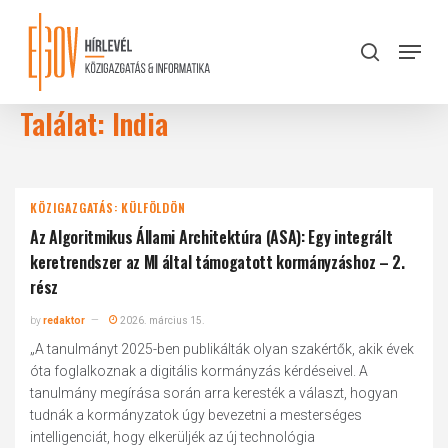
Skip
to
Menu
search
main
Close
content
Menu
Találat: India
KÖZIGAZGATÁS: KÜLFÖLDÖN
Az Algoritmikus Állami Architektúra (ASA): Egy integrált
keretrendszer az MI által támogatott kormányzáshoz – 2.
rész
by
redaktor
2026. március 15.
„A tanulmányt 2025-ben publikálták olyan szakértők, akik évek
óta foglalkoznak a digitális kormányzás kérdéseivel. A
tanulmány megírása során arra keresték a választ, hogyan
tudnák a kormányzatok úgy bevezetni a mesterséges
intelligenciát, hogy elkerüljék az új technológia