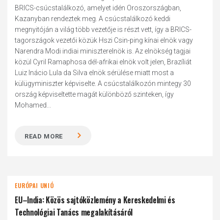
BRICS-csúcstalálkozó, amelyet idén Oroszországban,
Kazanyban rendeztek meg. A csúcstalálkozó keddi
megnyitóján a világ több vezetője is részt vett, így a BRICS-
tagországok vezetői közük Hszi Csin-ping kínai elnök vagy
Narendra Modi indiai miniszterelnök is. Az elnökség tagjai
közül Cyril Ramaphosa dél-afrikai elnök volt jelen, Brazíliát
Luiz Inácio Lula da Silva elnök sérülése miatt most a
külügyminiszter képviselte. A csúcstalálkozón mintegy 30
ország képviseltette magát különböző szinteken, így
Mohamed...
READ MORE
EURÓPAI UNIÓ
EU–India: Közös sajtóközlemény a Kereskedelmi és
Technológiai Tanács megalakításáról