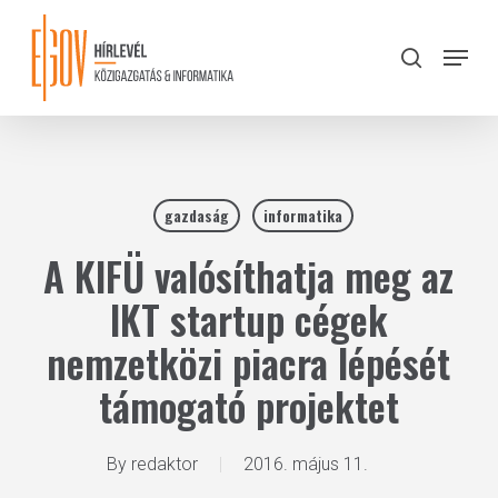
Skip
to
Menu
search
main
Close
content
Menu
gazdaság
informatika
A KIFÜ valósíthatja meg az
IKT startup cégek
nemzetközi piacra lépését
támogató projektet
By
redaktor
2016. május 11.