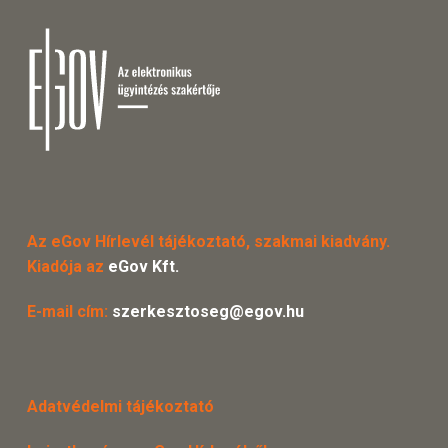
Az eGov Hírlevél tájékoztató, szakmai kiadvány.
Kiadója az
eGov Kft.
E-mail cím:
szerkesztoseg@egov.hu
Adatvédelmi tájékoztató