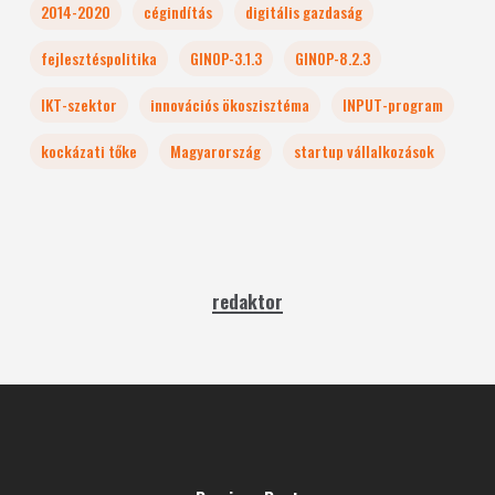
2014-2020
cégindítás
digitális gazdaság
fejlesztéspolitika
GINOP-3.1.3
GINOP-8.2.3
IKT-szektor
innovációs ökoszisztéma
INPUT-program
kockázati tőke
Magyarország
startup vállalkozások
redaktor