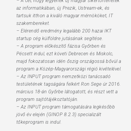
– A cél, hogy legyenek új magyar sikertörténetek
az informatikában, új Prezik, Ustream-ek, és
tartsuk itthon a kiváló magyar mérnököket, IT
szakembereket.
– Elérendő eredmény legalább 200 hazai IKT
startup cég külföldre jutásának segítése.
– A program előkészítő fázisa Győrben és
Pécsett indul, ezt követi Debrecen és Miskolc,
majd fokozatosan idén őszig országossá bővül a
program a Közép-Magyarországi régió kivételével.
– Az INPUT program nemzetközi tanácsadó
testületének tagságára felkért Ron Sege úr 2016.
március 18-án Győrbe látogatott, és részt vett a
program sajtótájékoztatóján.
– Az INPUT program támogatására legkésőbb
jövő év elején (GINOP 8.2.3) specializált
tőkeprogram is indul.