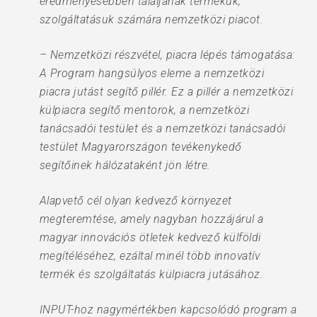
eredményesebben találjanak termékük,
szolgáltatásuk számára nemzetközi piacot.
– Nemzetközi részvétel, piacra lépés támogatása:
A Program hangsúlyos eleme a nemzetközi
piacra jutást segítő pillér. Ez a pillér a nemzetközi
külpiacra segítő mentorok, a nemzetközi
tanácsadói testület és a nemzetközi tanácsadói
testület Magyarországon tevékenykedő
segítőinek hálózataként jön létre.
Alapvető cél olyan kedvező környezet
megteremtése, amely nagyban hozzájárul a
magyar innovációs ötletek kedvező külföldi
megítéléséhez, ezáltal minél több innovatív
termék és szolgáltatás külpiacra jutásához.
INPUT-hoz nagymértékben kapcsolódó program a