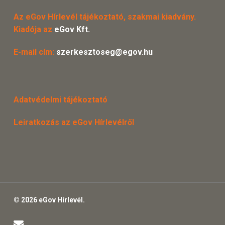
Az eGov Hírlevél tájékoztató, szakmai kiadvány.
Kiadója az
eGov Kft.
E-mail cím:
szerkesztoseg@egov.hu
Adatvédelmi tájékoztató
Leiratkozás az eGov Hírlevélről
© 2026 eGov Hírlevél.
email