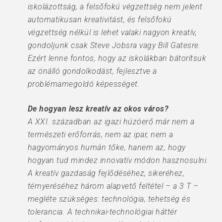
iskolázottság, a felsőfokú végzettség nem jelent
automatikusan kreativitást, és felsőfokú
végzettség nélkül is lehet valaki nagyon kreatív,
gondoljunk csak Steve Jobsra vagy Bill Gatesre.
Ezért lenne fontos, hogy az iskolákban bátorítsuk
az önálló gondolkodást, fejlesztve a
problémamegoldó képességet.
De hogyan lesz kreatív az okos város?
A XXI. században az igazi húzóerő már nem a
természeti erőforrás, nem az ipar, nem a
hagyományos humán tőke, hanem az, hogy
hogyan tud mindez innovatív módon hasznosulni.
A kreatív gazdaság fejlődéséhez, sikeréhez,
térnyeréséhez három alapvető feltétel – a 3 T –
megléte szükséges: technológia, tehetség és
tolerancia. A technikai-technológiai háttér