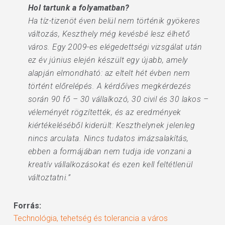
Hol tartunk a folyamatban?
Ha tíz-tizenöt éven belül nem történik gyökeres
változás, Keszthely még kevésbé lesz élhető
város. Egy 2009-es elégedettségi vizsgálat után
ez év június elején készült egy újabb, amely
alapján elmondható: az eltelt hét évben nem
történt előrelépés. A kérdőíves megkérdezés
során 90 fő – 30 vállalkozó, 30 civil és 30 lakos –
véleményét rögzítették, és az eredmények
kiértékeléséből kiderült: Keszthelynek jelenleg
nincs arculata. Nincs tudatos imázsalakítás,
ebben a formájában nem tudja ide vonzani a
kreatív vállalkozásokat és ezen kell feltétlenül
változtatni.”
Forrás:
Technológia, tehetség és tolerancia a város