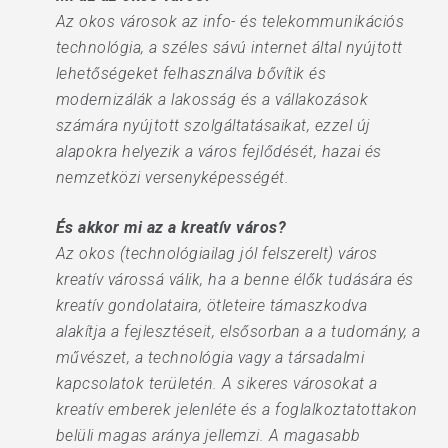
Az okos városok az info- és telekommunikációs
technológia, a széles sávú internet által nyújtott
lehetőségeket felhasználva bővítik és
modernizálák a lakosság és a vállakozások
számára nyújtott szolgáltatásaikat, ezzel új
alapokra helyezik a város fejlődését, hazai és
nemzetközi versenyképességét.
És akkor mi az a kreatív város?
Az okos (technológiailag jól felszerelt) város
kreatív várossá válik, ha a benne élők tudására és
kreatív gondolataira, ötleteire támaszkodva
alakítja a fejlesztéseit, elsősorban a a tudomány, a
művészet, a technológia vagy a társadalmi
kapcsolatok területén. A sikeres városokat a
kreatív emberek jelenléte és a foglalkoztatottakon
belüli magas aránya jellemzi. A magasabb