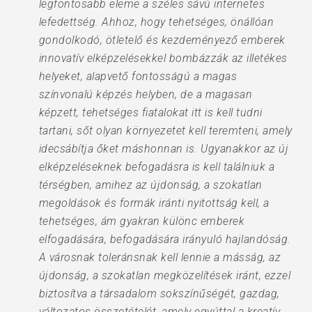
legfontosabb eleme a széles sávú internetes
lefedettség. Ahhoz, hogy tehetséges, önállóan
gondolkodó, ötletelő és kezdeményező emberek
innovatív elképzelésekkel bombázzák az illetékes
helyeket, alapvető fontosságú a magas
színvonalú képzés helyben, de a magasan
képzett, tehetséges fiatalokat itt is kell tudni
tartani, sőt olyan környezetet kell teremteni, amely
idecsábítja őket máshonnan is. Ugyanakkor az új
elképzeléseknek befogadásra is kell találniuk a
térségben, amihez az újdonság, a szokatlan
megoldások és formák iránti nyitottság kell, a
tehetséges, ám gyakran különc emberek
elfogadására, befogadására irányuló hajlandóság.
A városnak toleránsnak kell lennie a másság, az
újdonság, a szokatlan megközelítések iránt, ezzel
biztosítva a társadalom sokszínűségét, gazdag,
változatos összetételét, amely egyúttal a kreatív,