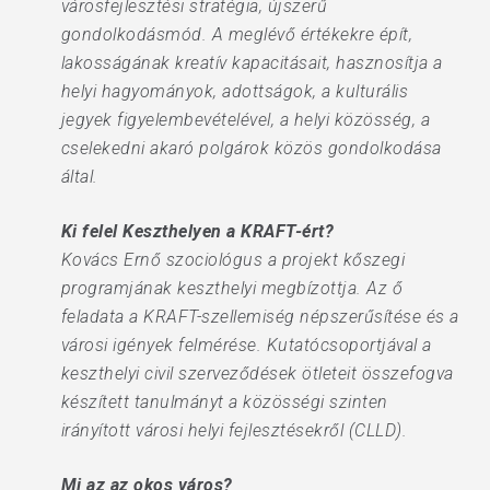
városfejlesztési stratégia, újszerű
gondolkodásmód. A meglévő értékekre épít,
lakosságának kreatív kapacitásait, hasznosítja a
helyi hagyományok, adottságok, a kulturális
jegyek figyelembevételével, a helyi közösség, a
cselekedni akaró polgárok közös gondolkodása
által.
Ki felel Keszthelyen a KRAFT-ért?
Kovács Ernő szociológus a projekt kőszegi
programjának keszthelyi megbízottja. Az ő
feladata a KRAFT-szellemiség népszerűsítése és a
városi igények felmérése. Kutatócsoportjával a
keszthelyi civil szerveződések ötleteit összefogva
készített tanulmányt a közösségi szinten
irányított városi helyi fejlesztésekről (CLLD).
Mi az az okos város?