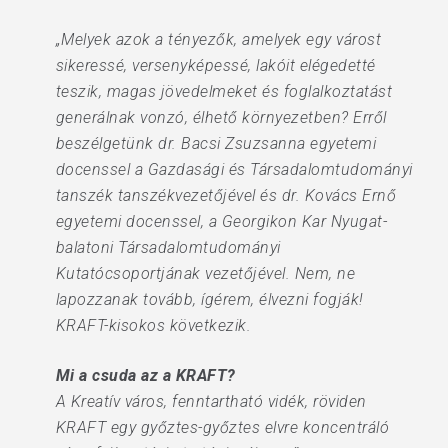
„Melyek azok a tényezők, amelyek egy várost
sikeressé, versenyképessé, lakóit elégedetté
teszik, magas jövedelmeket és foglalkoztatást
generálnak vonzó, élhető környezetben? Erről
beszélgetünk dr. Bacsi Zsuzsanna egyetemi
docenssel a Gazdasági és Társadalomtudományi
tanszék tanszékvezetőjével és dr. Kovács Ernő
egyetemi docenssel, a Georgikon Kar Nyugat-
balatoni Társadalomtudományi
Kutatócsoportjának vezetőjével. Nem, ne
lapozzanak tovább, ígérem, élvezni fogják!
KRAFT-kisokos következik.
Mi a csuda az a KRAFT?
A Kreatív város, fenntartható vidék, röviden
KRAFT egy győztes-győztes elvre koncentráló