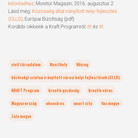
kitöréséhez
; Monitor Magazin; 2016. augusztus 2.
Lásd még:
Közösség által irányított helyi fejlesztés
(CLLD)
; Európai Bizottság (pdf)
Korábbi cikkeink a Kraft Programról:
itt
és
itt
civil társadalom
Keszthely
Kőszeg
közösségi szinten irányított városi helyi fejlesztések (CLLD)
KRAFT Program
kreatív gazdaság
kreatív város
Magyarország
okosváros
smart city
Vas megye
Zala megye