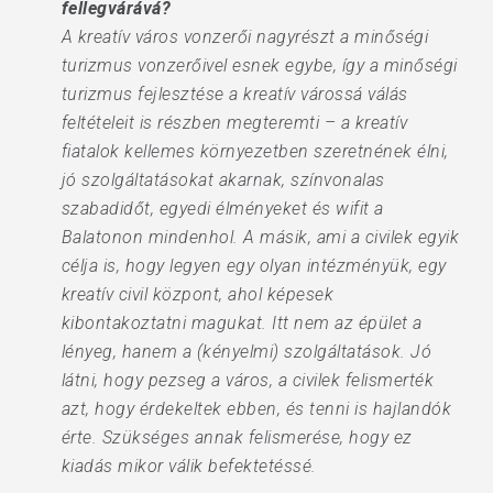
fellegvárává?
A kreatív város vonzerői nagyrészt a minőségi
turizmus vonzerőivel esnek egybe, így a minőségi
turizmus fejlesztése a kreatív várossá válás
feltételeit is részben megteremti – a kreatív
fiatalok kellemes környezetben szeretnének élni,
jó szolgáltatásokat akarnak, színvonalas
szabadidőt, egyedi élményeket és wifit a
Balatonon mindenhol. A másik, ami a civilek egyik
célja is, hogy legyen egy olyan intézményük, egy
kreatív civil központ, ahol képesek
kibontakoztatni magukat. Itt nem az épület a
lényeg, hanem a (kényelmi) szolgáltatások. Jó
látni, hogy pezseg a város, a civilek felismerték
azt, hogy érdekeltek ebben, és tenni is hajlandók
érte. Szükséges annak felismerése, hogy ez
kiadás mikor válik befektetéssé.