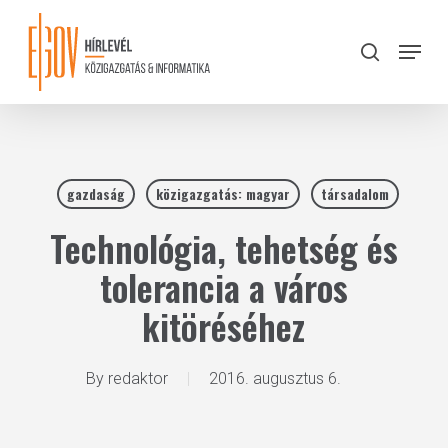
Skip
to
Menu
search
main
Close
content
Menu
gazdaság
közigazgatás: magyar
társadalom
Technológia, tehetség és
tolerancia a város
kitöréséhez
By
redaktor
2016. augusztus 6.