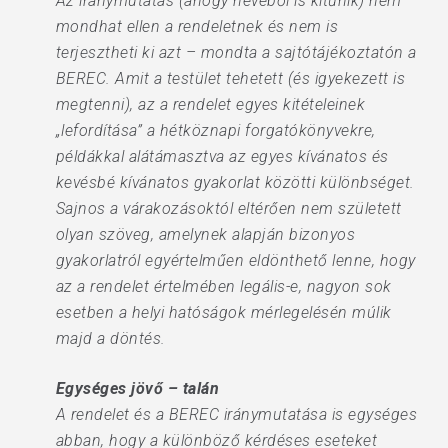
Az iránymutatás (ahogy nevéből is kitűnik) nem
mondhat ellen a rendeletnek és nem is
terjesztheti ki azt – mondta a sajtótájékoztatón a
BEREC. Amit a testület tehetett (és igyekezett is
megtenni), az a rendelet egyes kitételeinek
„lefordítása” a hétköznapi forgatókönyvekre,
példákkal alátámasztva az egyes kívánatos és
kevésbé kívánatos gyakorlat közötti különbséget.
Sajnos a várakozásoktól eltérően nem született
olyan szöveg, amelynek alapján bizonyos
gyakorlatról egyértelműen eldönthető lenne, hogy
az a rendelet értelmében legális-e, nagyon sok
esetben a helyi hatóságok mérlegelésén múlik
majd a döntés.
Egységes jövő – talán
A rendelet és a BEREC iránymutatása is egységes
abban, hogy a különböző kérdéses eseteket