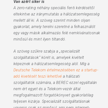
Van azért siker is
A zero-rating néhány speciális fenti kérdésétől
eltekintve az iránymutatás a hálózatsemlegesség
mellett áll ki. A szöveg szerint minden olyan
gyakorlat, amely terelni szeretné a felhasználót
egy vagy másik alkalmazás felé nemkívánatosnak
minősül és mint ilyen tiltandó.
A szöveg szűkre szabja a „specializált
szolgáltatások” körét is, amelyek kivételt
képeznek a hálózatsemlegesség alól. Míg a
Deutsche Telekom értelmezésében ez a startup-
adó kivetését teszi lehetővé
a hálózati
szolgáltatók számára, a BEREC ezzel egyáltalán
nem ért egyet és a Telekom-vezér által
megfogalmazott forgatókönyvet gyakorlatilag
teljesen kizárja. Specializált szolgáltatásnak
ugyanis csak az minősül, ami nem internet-