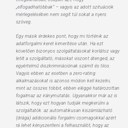
„elfogadhatóbbak” – vagyis az adott szituációk
mérlegelésében nem segít túl sokat a nyers
szöveg.
Egy másik érdekes pont, hogy mi történik az
adatforgalmi keret kimerítése után. Ha ezt
követően bizonyos szolgáltatásokat korlátoz vagy
letilt a szolgáltató, másokat viszont átenged, az
egyértelmű diszkriminációnak számít és tilos.
Vagyis ebben az esetben a zero-rating
alkalmazásokat is azonos módon kell kezelni,
mint az összes többit, ebben eléggé határozottan
fogalmaz az iránymutatás. Ugyanakkor már az is
látszik, hogy ezt hogyan tudják megkerülni a
szolgáltatók: az automatikusan kiszámlázható
(drága) addicionális forgalmi csomagokkal azért
rá lehet kényszeríteni a felhasználót, hogy az