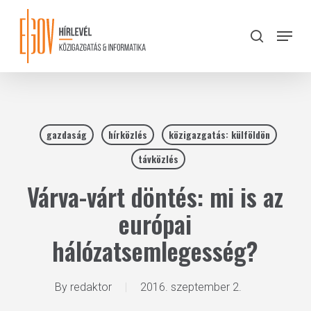
Skip
to
Menu
search
main
Close
content
Menu
gazdaság
hírközlés
közigazgatás: külföldön
távközlés
Várva-várt döntés: mi is az
európai
hálózatsemlegesség?
By
redaktor
2016. szeptember 2.