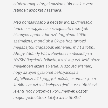
adatcsomag leforgalmazása után csak a zero-
ratingelt appokat használja.
Még homályosabb a negatív árdiszkrimináció
területe – vagyis ha a szolgáltató mondjuk
bizonyos apphoz tartozó forgalmat külön
számlázná, mondjuk a Skype-hoz tartozó
megabájtok drágábbak lennének, mint a többi.
Ahogy Zárándy Pál, a Rewheel tanácsadója a
HWSW figyelmét felhívta, a szöveg ezt illető része
meglepően lazára sikerült. A szöveg elismeri,
hogy az ilyen gyakorlat befolyásolja a
végfelhasználók joggyakorlását, azonban „nem
korlátozza azt szükségszerűen” – ez utóbbi azt
jelenti, hogy bizonyos körülmények között
megengedhetőnek találja azt a BEREC.