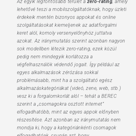
Az egyik legfontosabb terület a
zero-rating
, amely
lehetővé teszi a mobilszolgáltatóknak, hogy üzleti
érdekeik mentén bizonyos appokat és online
szolgáltatásokat kiemeljenek az adatforgalmi
keret alól, komoly versenyelőnyhöz juttatva
azokat. Az iránymutatás szerint azonban nagyon
sok modellben létezik zero-rating, ezek közül
pedig nem mindegyik korlátozza a
végfelhasználók védendő jogait. Így például az
egyes alkalmazások zérózása sokkal
problémásabb, mint ha a szolgáltató egész
alkalmazáskategóriákat (videó, zene, web, stb.)
vesz ki a forgalomkorlát alól – tehát a BEREC
szerint a „csomagokra osztott internet”
elfogadhatóbb, mint az egyes appok előnyben
részesítése. Azt azonban az iránymutatás nem
mondja ki, hogy a kategóriánkénti csomagok
elfogadhatóak, csupán azt, hogy