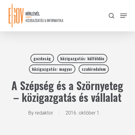
Skip
to
Menu
search
main
Close
content
Menu
gazdaság
közigazgatás: külföldön
közigazgatás: magyar
szakirodalom
A Szépség és a Szörnyeteg
– közigazgatás és vállalat
By
redaktor
2016. október 1.