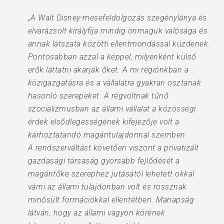
„A Walt Disney-mesefeldolgozás szegénylánya és
elvarázsolt királyfija mindig önmaguk valósága és
annak látszata közötti ellentmondással küzdenek.
Pontosabban azzal a képpel, milyenként külső
erők láttatni akarják őket. A mi régiónkban a
közigazgatásra és a vállalatra gyakran osztanak
hasonló szerepeket. A régvoltnak tűnő
szocializmusban az állami vállalat a közösségi
érdek elsődlegességének kifejezője volt a
kárhoztatandó magántulajdonnal szemben.
A rendszerváltást követően viszont a privatizált
gazdasági társaság gyorsabb fejlődését a
magántőke szerephez jutásától lehetett okkal
várni az állami tulajdonban volt és rossznak
minősült formációkkal ellentétben. Manapság
látván, hogy az állami vagyon körének