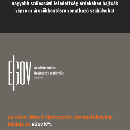
nagyobb szélessávú lefedettség érdekében hajtsák
végre az árcsökkentésre vonatkozó szabályokat
Az eGov Hírlevél tájékoztató, szakmai kiadvány.
Kiadója az
eGov Kft.