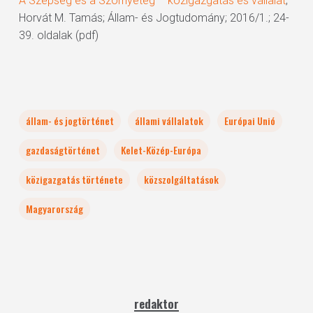
A Szépség és a Szörnyeteg – közigazgatás és vállalat
;
Horvát M. Tamás; Állam- és Jogtudomány; 2016/1.; 24-
39. oldalak (pdf)
állam- és jogtörténet
állami vállalatok
Európai Unió
gazdaságtörténet
Kelet-Közép-Európa
közigazgatás története
közszolgáltatások
Magyarország
redaktor