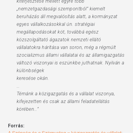
kiterjesztése mellett egyre több
„nemzetgazdasági szempontból” kiemelt
beruházás áll megvalósítás alatt, a kormányzat
egyes vállalkozásokkal ún. stratégiai
megállapodásokat köt, továbbá egész
közszolgáltató ágazatok nemzeti ellátó
vállalatokra hárítása van soron, még a régmúlt
szocializmus állami vállalatai és az államigazgatás
változó viszonyai is eszünkbe juthatnak. Nyilván a
különbségek
keresése okán.
…
Témánk a közigazgatás és a vállalat viszonya,
kifejezetten és csak az állami feladatellátás
körében…”
Forrás: