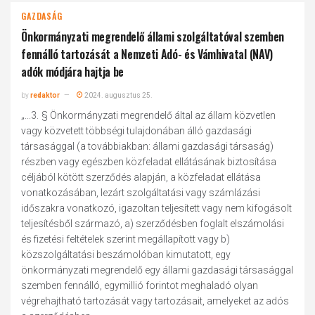
GAZDASÁG
Önkormányzati megrendelő állami szolgáltatóval szemben
fennálló tartozását a Nemzeti Adó- és Vámhivatal (NAV)
adók módjára hajtja be
by
redaktor
2024. augusztus 25.
„...3. § Önkormányzati megrendelő által az állam közvetlen
vagy közvetett többségi tulajdonában álló gazdasági
társasággal (a továbbiakban: állami gazdasági társaság)
részben vagy egészben közfeladat ellátásának biztosítása
céljából kötött szerződés alapján, a közfeladat ellátása
vonatkozásában, lezárt szolgáltatási vagy számlázási
időszakra vonatkozó, igazoltan teljesített vagy nem kifogásolt
teljesítésből származó, a) szerződésben foglalt elszámolási
és fizetési feltételek szerint megállapított vagy b)
közszolgáltatási beszámolóban kimutatott, egy
önkormányzati megrendelő egy állami gazdasági társasággal
szemben fennálló, egymillió forintot meghaladó olyan
végrehajtható tartozását vagy tartozásait, amelyeket az adós