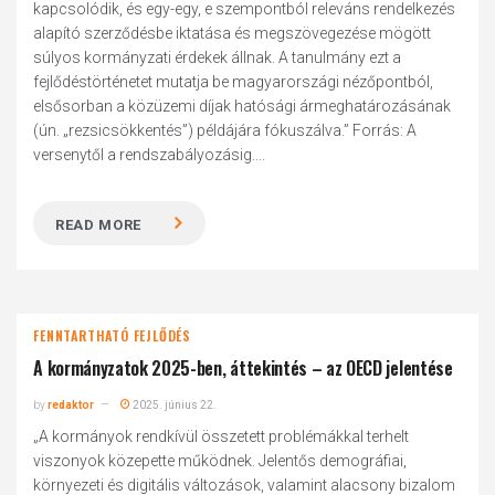
kapcsolódik, és egy-egy, e szempontból releváns rendelkezés
alapító szerződésbe iktatása és megszövegezése mögött
súlyos kormányzati érdekek állnak. A tanulmány ezt a
fejlődéstörténetet mutatja be magyarországi nézőpontból,
elsősorban a közüzemi díjak hatósági ármeghatározásának
(ún. „rezsicsökkentés”) példájára fókuszálva.” Forrás: A
versenytől a rendszabályozásig....
READ MORE
FENNTARTHATÓ FEJLŐDÉS
A kormányzatok 2025-ben, áttekintés – az OECD jelentése
by
redaktor
2025. június 22.
„A kormányok rendkívül összetett problémákkal terhelt
viszonyok közepette működnek. Jelentős demográfiai,
környezeti és digitális változások, valamint alacsony bizalom