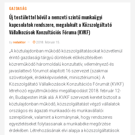
GAZDASÁG
Új testülettel bővül a nemzeti szintű munkaügyi
kapcsolatok rendszere, megalakult a Közszolgáltató
Vállalkozások Konzultációs Fóruma (KVKF)
by
redaktor
2018. február 15.
„A köztulajdonban működő közszolgáltatásokat közvetlenül
érintő gazdasági tárgyú döntések előkészítésében
közreműködő háromoldalú konzultatív, véleményező és
javaslattevő fórumot alapított 16 szervezet (szakmai
szövetségek, érdekképviseletek, minisztériumok). A
Közszolgáltató Vállalkozások Konzultációs Fórumát (KVKF)
létrehozó együttműködési megállapodást 2018. február 12-
én, Budapesten írták alá. A KVKF szervezeti keretet biztosít a
köztulajdonban működő, közszolgáltatást végző vállalatok
országos és ágazati munkaadói és munkavállalói
szereplőinek, valamint a kormánynak, hogy rendszeres
egyeztetéseket folytassanak a munkabéke megőrzése
érdekében. Létrehozásának elvi alapja a közszolgáltatások