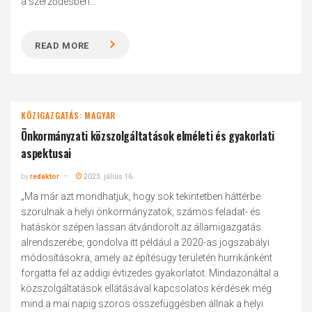
a szerződésben...
READ MORE
KÖZIGAZGATÁS: MAGYAR
Önkormányzati közszolgáltatások elméleti és gyakorlati
aspektusai
by
redaktor
2023. július 16.
„Ma már azt mondhatjuk, hogy sok tekintetben háttérbe
szorulnak a helyi önkormányzatok, számos feladat- és
hatáskör szépen lassan átvándorolt az államigazgatás
alrendszerébe, gondolva itt például a 2020-as jogszabályi
módosításokra, amely az építésügy területén hurrikánként
forgatta fel az addigi évtizedes gyakorlatot. Mindazonáltal a
közszolgáltatások ellátásával kapcsolatos kérdések még
mind a mai napig szoros összefüggésben állnak a helyi