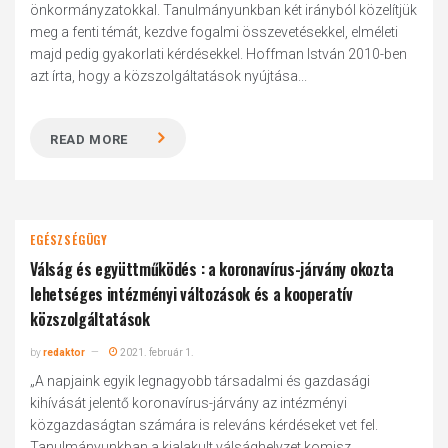
önkormányzatokkal. Tanulmányunkban két irányból közelítjük
meg a fenti témát, kezdve fogalmi összevetésekkel, elméleti
majd pedig gyakorlati kérdésekkel. Hoffman István 2010-ben
azt írta, hogy a közszolgáltatások nyújtása...
READ MORE
EGÉSZSÉGÜGY
Válság és együttműködés : a koronavírus-járvány okozta
lehetséges intézményi változások és a kooperatív
közszolgáltatások
by
redaktor
2021. február 1.
„A napjaink egyik legnagyobb társadalmi és gazdasági
kihívását jelentő koronavírus-járvány az intézményi
közgazdaságtan számára is releváns kérdéseket vet fel.
Tanulmányunkban a kialakult válsághelyzet komisz