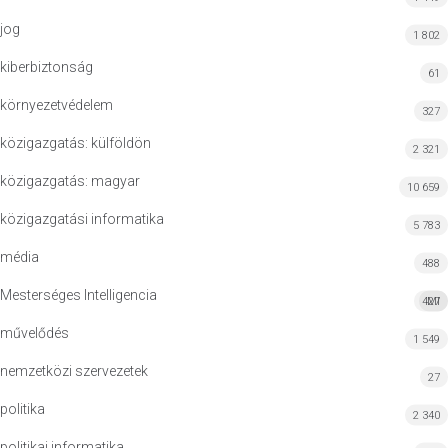
jog
1 802
kiberbiztonság
61
környezetvédelem
327
közigazgatás: külföldön
2 321
közigazgatás: magyar
10 659
közigazgatási informatika
5 783
média
488
Mesterséges Intelligencia
427
MI
művelődés
1 549
nemzetközi szervezetek
27
politika
2 340
politikai informatika