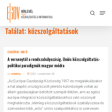
Skip
to
Menu
search
main
Close
content
Menu
Találat: közszolgáltatások
EURÓPAI UNIÓ
A versenytől a rendszabályozásig. Uniós közszolgáltatás-
politikai paradigmák magyar módra
by
redaktor
2025. szeptember 28.
„Az Európai Gazdasági Közösség 1957-es megalakulásakor
a hat alapító ország között jelentős különbségek voltak az
állam gazdaságban betöltött szerepét illetően, ami az egész
európai integráció közszolgáltatásokhoz való viszonyát
meghatározta. Jelenleg a közszolgáltatások szabályozása és
szervezése több „erős” uniós szakpolitikához is szervesen