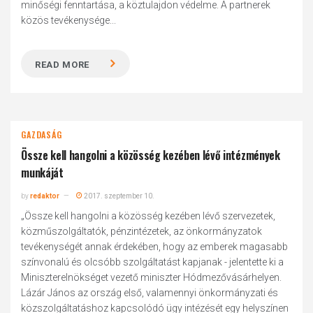
minőségi fenntartása, a köztulajdon védelme. A partnerek
közös tevékenysége...
READ MORE
GAZDASÁG
Össze kell hangolni a közösség kezében lévő intézmények
munkáját
by
redaktor
2017. szeptember 10.
„Össze kell hangolni a közösség kezében lévő szervezetek,
közműszolgáltatók, pénzintézetek, az önkormányzatok
tevékenységét annak érdekében, hogy az emberek magasabb
színvonalú és olcsóbb szolgáltatást kapjanak - jelentette ki a
Miniszterelnökséget vezető miniszter Hódmezővásárhelyen.
Lázár János az ország első, valamennyi önkormányzati és
közszolgáltatáshoz kapcsolódó ügy intézését egy helyszínen