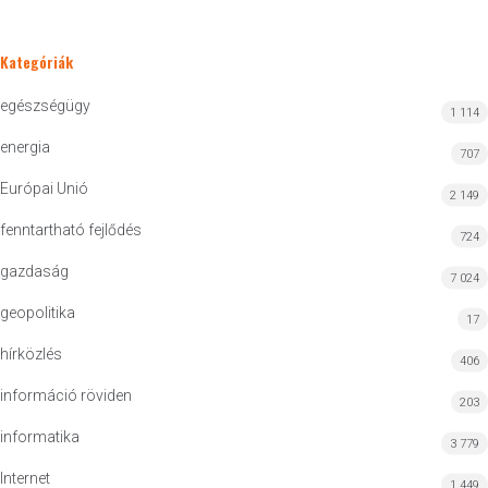
Kategóriák
egészségügy
1 114
energia
707
Európai Unió
2 149
fenntartható fejlődés
724
gazdaság
7 024
geopolitika
17
hírközlés
406
információ röviden
203
informatika
3 779
Internet
1 449