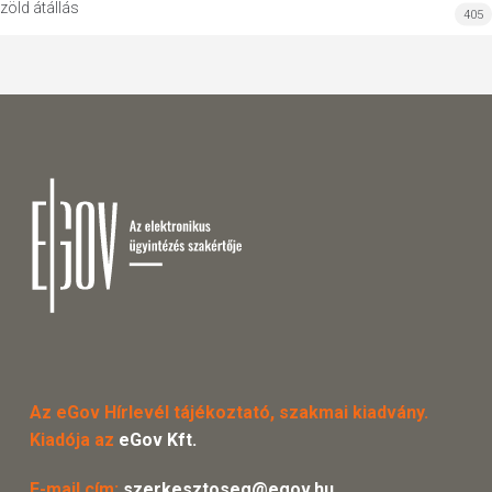
zöld átállás
405
Az eGov Hírlevél tájékoztató, szakmai kiadvány.
Kiadója az
eGov Kft.
E-mail cím:
szerkesztoseg@egov.hu