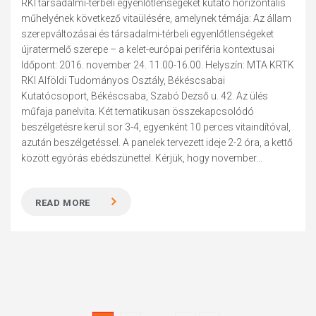
RKI társadalmi-térbeli egyenlőtlenségeket kutató horizontális
műhelyének következő vitaülésére, amelynek témája: Az állam
szerepváltozásai és társadalmi-térbeli egyenlőtlenségeket
újratermelő szerepe – a kelet-európai periféria kontextusai
Időpont: 2016. november 24. 11.00-16.00. Helyszín: MTA KRTK
RKI Alföldi Tudományos Osztály, Békéscsabai
Kutatócsoport, Békéscsaba, Szabó Dezső u. 42. Az ülés
műfaja panelvita. Két tematikusan összekapcsolódó
beszélgetésre kerül sor 3-4, egyenként 10 perces vitaindítóval,
azután beszélgetéssel. A panelek tervezett ideje 2-2 óra, a kettő
között egyórás ebédszünettel. Kérjük, hogy november...
READ MORE