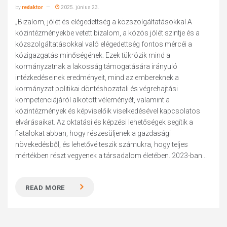
by
redaktor
2025. június 23.
„Bizalom, jólét és elégedettség a közszolgáltatásokkal A
közintézményekbe vetett bizalom, a közös jólét szintje és a
közszolgáltatásokkal való elégedettség fontos mércéi a
közigazgatás minőségének. Ezek tükrözik mind a
kormányzatnak a lakosság támogatására irányuló
intézkedéseinek eredményeit, mind az embereknek a
kormányzat politikai döntéshozatali és végrehajtási
kompetenciájáról alkotott véleményét, valamint a
közintézmények és képviselőik viselkedésével kapcsolatos
elvárásaikat. Az oktatási és képzési lehetőségek segítik a
fiatalokat abban, hogy részesüljenek a gazdasági
növekedésből, és lehetővé teszik számukra, hogy teljes
mértékben részt vegyenek a társadalom életében. 2023-ban...
READ MORE