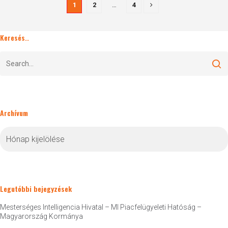
1
2
…
4
Keresés..
Archívum
Archívum
Legutóbbi bejegyzések
Mesterséges Intelligencia Hivatal – MI Piacfelügyeleti Hatóság –
Magyarország Kormánya