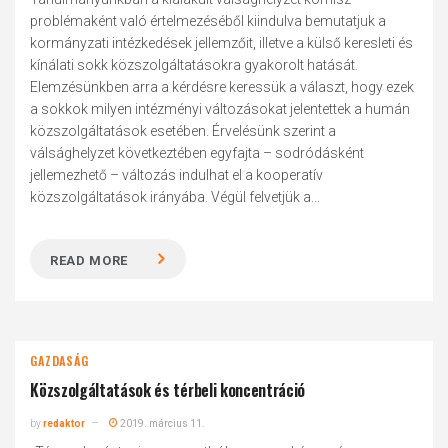
problémaként való értelmezéséből kiindulva bemutatjuk a
kormányzati intézkedések jellemzőit, illetve a külső keresleti és
kínálati sokk közszolgáltatásokra gyakorolt hatását.
Elemzésünkben arra a kérdésre keressük a választ, hogy ezek
a sokkok milyen intézményi változásokat jelentettek a humán
közszolgáltatások esetében. Érvelésünk szerint a
válsághelyzet következtében egyfajta – sodródásként
jellemezhető – változás indulhat el a kooperatív
közszolgáltatások irányába. Végül felvetjük a...
READ MORE
GAZDASÁG
Közszolgáltatások és térbeli koncentráció
by
redaktor
2019. március 11.