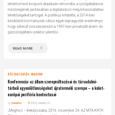
lehetővé tevő központ átadásán elmondta, a szolgáltatások
minőségének javításában a digitalizáció még kihasználatlan
lehetőségeket tartogat. A politikus kifejtette, a 2014-ben
kezdődött kormányzati ciklus egyik legnagyobb eredménye,
hogy sikerült visszaszerezni a 1997-ben privatizált áram- és
gázszolgáltató-szektor jelentős...
READ MORE
KÖZIGAZGATÁS: MAGYAR
Konferencia: az állam szerepváltozásai és társadalmi-
térbeli egyenlőtlenségeket újratermelő szerepe – a kelet-
európai periféria kontextusai
by
redaktor
2016. október 31.
„Meghívó – Békéscsaba, 2016. november 24. AZ MTA KRTK