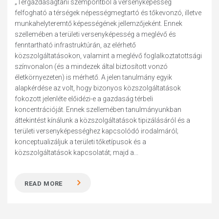
„Térgazdaságtani szempontból a versenyképesség
felfogható a térségek népességmegtartó és tőkevonzó, illetve
munkahelyteremtő képességének jellemzőjeként. Ennek
szellemében a területi versenyképesség a meglévő és
fenntartható infrastruktúrán, az elérhető
közszolgáltatásokon, valamint a meglévő foglalkoztatottsági
színvonalon (és a mindezek által biztosított vonzó
életkörnyezeten) is mérhető. A jelen tanulmány egyik
alapkérdése az volt, hogy bizonyos közszolgáltatások
fokozott jelenléte előidézi-e a gazdaság térbeli
koncentrációját. Ennek szellemében tanulmányunkban
áttekintést kínálunk a közszolgáltatások tipizálásáról és a
területi versenyképességhez kapcsolódó irodalmáról;
konceptualizáljuk a területi tőketípusok és a
közszolgáltatások kapcsolatát; majd a...
READ MORE