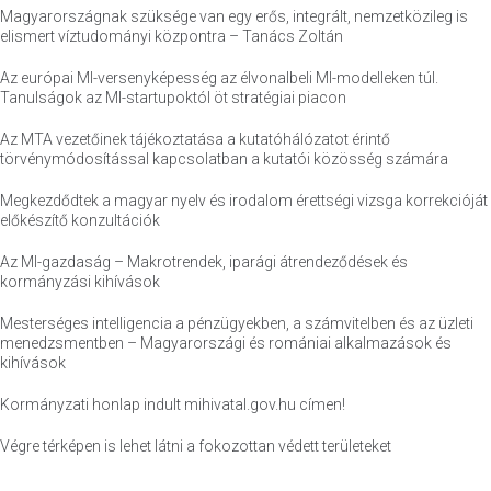
Magyarországnak szüksége van egy erős, integrált, nemzetközileg is
elismert víztudományi központra – Tanács Zoltán
Az európai MI-versenyképesség az élvonalbeli MI-modelleken túl.
Tanulságok az MI-startupoktól öt stratégiai piacon
Az MTA vezetőinek tájékoztatása a kutatóhálózatot érintő
törvénymódosítással kapcsolatban a kutatói közösség számára
Megkezdődtek a magyar nyelv és irodalom érettségi vizsga korrekcióját
előkészítő konzultációk
Az MI-gazdaság – Makrotrendek, iparági átrendeződések és
kormányzási kihívások
Mesterséges intelligencia a pénzügyekben, a számvitelben és az üzleti
menedzsmentben – Magyarországi és romániai alkalmazások és
kihívások
Kormányzati honlap indult mihivatal.gov.hu címen!
Végre térképen is lehet látni a fokozottan védett területeket