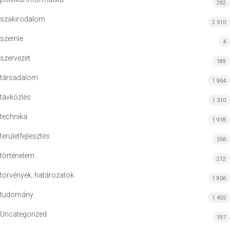
292
szakirodalom
2 510
szemle
4
szervezet
189
társadalom
1 964
távközlés
1 310
technika
1 918
területfejlesztés
556
történelem
212
törvények, határozatok
1 806
tudomány
1 455
Uncategorized
197