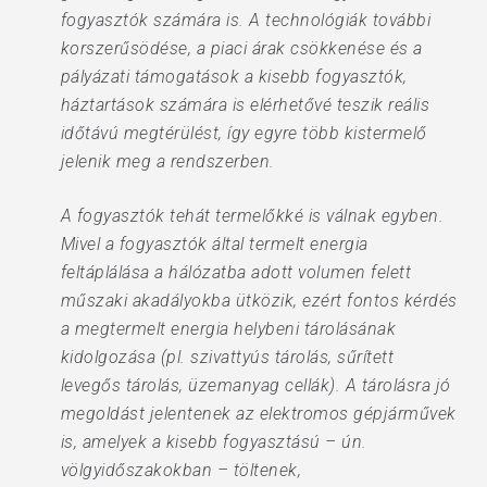
fogyasztók számára is. A technológiák további
korszerűsödése, a piaci árak csökkenése és a
pályázati támogatások a kisebb fogyasztók,
háztartások számára is elérhetővé teszik reális
időtávú megtérülést, így egyre több kistermelő
jelenik meg a rendszerben.
A fogyasztók tehát termelőkké is válnak egyben.
Mivel a fogyasztók által termelt energia
feltáplálása a hálózatba adott volumen felett
műszaki akadályokba ütközik, ezért fontos kérdés
a megtermelt energia helybeni tárolásának
kidolgozása (pl. szivattyús tárolás, sűrített
levegős tárolás, üzemanyag cellák). A tárolásra jó
megoldást jelentenek az elektromos gépjárművek
is, amelyek a kisebb fogyasztású – ún.
völgyidőszakokban – töltenek,