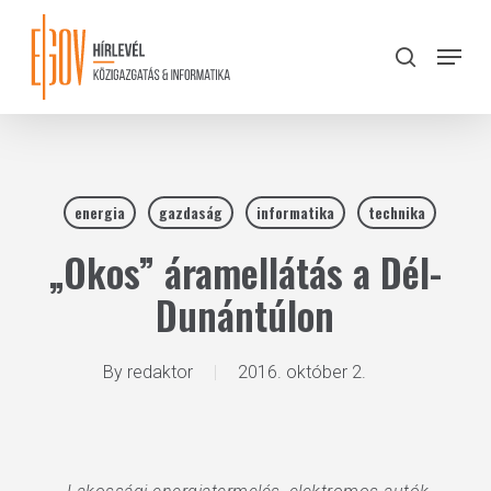
Skip
to
Menu
search
main
Close
content
Menu
energia
gazdaság
informatika
technika
„Okos” áramellátás a Dél-
Dunántúlon
By
redaktor
2016. október 2.