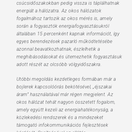
csúcsidőszakokban pedig vissza is táplálhatnak
energiát a hálózatra. Az okos hálózatok
fogalmához tartozik az okos mérés is, amely
során a fogyasztók energiafogyasztásukról
általában 15 percenként kapnak információt, így
egyes berendezések pazarló működtetésébe
azonnal beavatkozhatnak, észlelhetik a
meghibásodásokat és ütemezhetik fogyasztásuk
adott részét az olcsóbb völgyidőszakra.
Utóbbi megoldás kezdetleges formában már a
bojlerek kapcsolóórás bekötésével, „éjszakai
áram” használatával már régen megjelent. Az
okos hálózat tehát nagyon összetett fogalom,
amely együtt kezeli az energiahatékonyság, a
közlekedési rendszerek és a mindezeket
támogató infokommunikációs fejlesztések