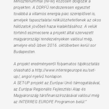
Minisztériummal (NFM) közösen dolgozik a
projekten. A DDRFÜ rendszeresen egyeztet
továbbá a villamos energia piac szereplőivel is,
amelyek tapasztalatai nélkülözhetetlenek az okos
hálózatok jövőbeli hazai kialakításához. A velük
történő eszmecsere a projekt által szervezett
magyarországi rendezvényeken valósul meg,
amelyre első ízben 2016. októberben kerül sor
Budapesten.
A projekt eredményeiről folyamatos tájékoztatás
olvasható a http://www.interregeurope.eu/set-
up/, angol nyelvű honlapon.
A SET-UP projekt az Európai Unió támogatásával,
az Európai Regionális Fejlesztési Alap és
Magyarország társfinanszírozásával valósul meg
az INTERREG EUROPE Programon belül.”