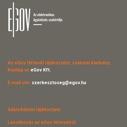
Az eGov Hírlevél tájékoztató, szakmai kiadvány.
Kiadója az
eGov Kft.
E-mail cím:
szerkesztoseg@egov.hu
Adatvédelmi tájékoztató
Leiratkozás az eGov Hírlevélről