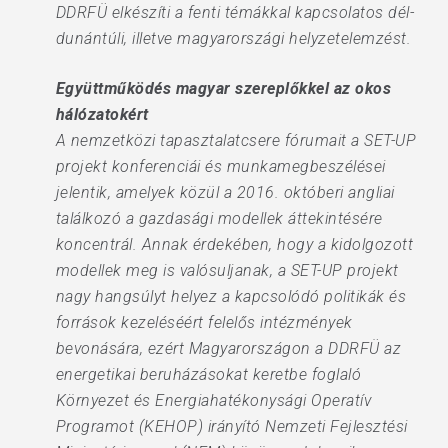
DDRFÜ elkészíti a fenti témákkal kapcsolatos dél-
dunántúli, illetve magyarországi helyzetelemzést.
Együttműködés magyar szereplőkkel az okos
hálózatokért
A nemzetközi tapasztalatcsere fórumait a SET-UP
projekt konferenciái és munkamegbeszélései
jelentik, amelyek közül a 2016. októberi angliai
találkozó a gazdasági modellek áttekintésére
koncentrál. Annak érdekében, hogy a kidolgozott
modellek meg is valósuljanak, a SET-UP projekt
nagy hangsúlyt helyez a kapcsolódó politikák és
források kezeléséért felelős intézmények
bevonására, ezért Magyarországon a DDRFÜ az
energetikai beruházásokat keretbe foglaló
Környezet és Energiahatékonysági Operatív
Programot (KEHOP) irányító Nemzeti Fejlesztési