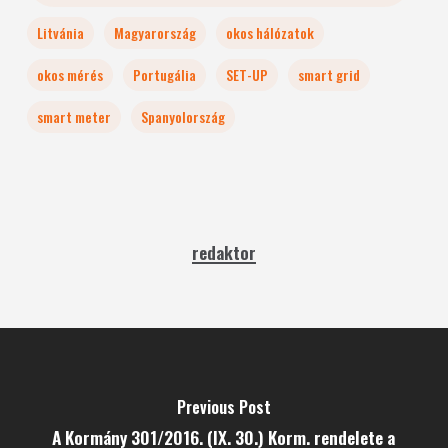
Litvánia
Magyarország
okos hálózatok
okos mérés
Portugália
SET-UP
smart grid
smart meter
Spanyolország
redaktor
Previous Post
A Kormány 301/2016. (IX. 30.) Korm. rendelete a