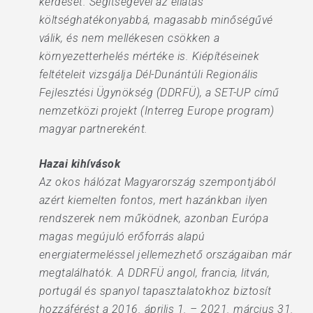
kérdését. Segítségével az ellátás
költséghatékonyabbá, magasabb minőségűvé
válik, és nem mellékesen csökken a
környezetterhelés mértéke is. Kiépítéseinek
feltételeit vizsgálja Dél-Dunántúli Regionális
Fejlesztési Ügynökség (DDRFÜ), a SET-UP című
nemzetközi projekt (Interreg Europe program)
magyar partnereként.
Hazai kihívások
Az okos hálózat Magyarország szempontjából
azért kiemelten fontos, mert hazánkban ilyen
rendszerek nem működnek, azonban Európa
magas megújuló erőforrás alapú
energiatermeléssel jellemezhető országaiban már
megtalálhatók. A DDRFÜ angol, francia, litván,
portugál és spanyol tapasztalatokhoz biztosít
hozzáférést a 2016. április 1. – 2021. március 31.