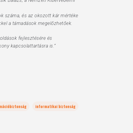
csik Balázs, a Nemzeti Kibervédelmi
k száma, és az okozott kár mértéke
ekkel a támadások megelőzhetőek.
oldások fejlesztésére és
ony kapcsolattartásra is.”
rmációbiztonság
informatikai biztonság