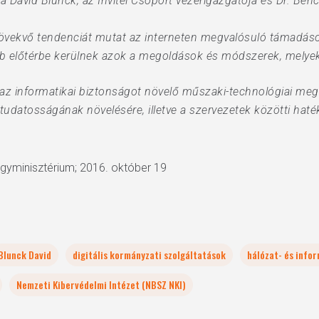
á David Blunck, az Invitel Csoport vezérigazgatója és Dr. Ben
övekvő tendenciát mutat az interneten megvalósuló támadáso
ább előtérbe kerülnek azok a megoldások és módszerek, mely
 az informatikai biztonságot növelő műszaki-technológiai meg
tudatosságának növelésére, illetve a szervezetek közötti haték
ügyminisztérium; 2016. október 19
Blunck David
digitális kormányzati szolgáltatások
hálózat- és info
Nemzeti Kibervédelmi Intézet (NBSZ NKI)