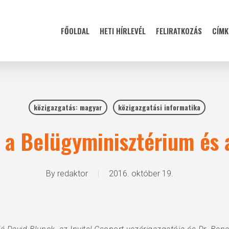
FŐOLDAL
HETI HÍRLEVÉL
FELIRATKOZÁS
CÍMK
közigazgatás: magyar
közigazgatási informatika
a Belügyminisztérium és az
By
redaktor
2016. október 19.