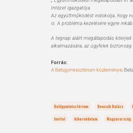
„ Együttműködési megállapodást írt al
Intézet igazgatója.
Az együttműködést indokolja, hogy n
is. A probléma kezelésére egyre ink
A tegnap aláírt megállapodás kiterjed
alkalmazására, az ügyfelek biztonság 
Forrás:
A Belügyminisztérium közleménye
; Bel
Belügyminisztérium
Bencsik Balázs
Invitel
kibervédelem
Magyarország